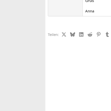
Gruß
Anna
X (Twitter)
Bluesky
LinkedIn
Reddit
Pinter
Teilen: