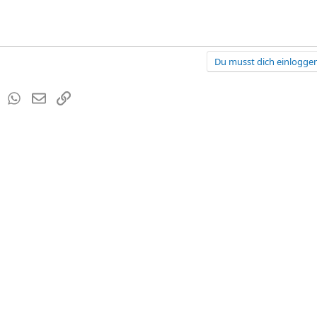
Du musst dich einloggen
est
Tumblr
WhatsApp
E-Mail
Link