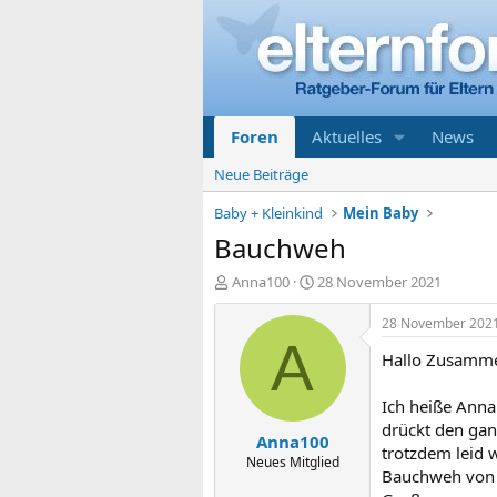
Foren
Aktuelles
News
Neue Beiträge
Baby + Kleinkind
Mein Baby
Bauchweh
E
E
Anna100
28 November 2021
r
r
s
s
28 November 202
t
t
A
Hallo Zusamm
e
e
l
l
l
l
Ich heiße Anna
e
t
drückt den gan
Anna100
r
a
trotzdem leid 
m
Neues Mitglied
Bauchweh von