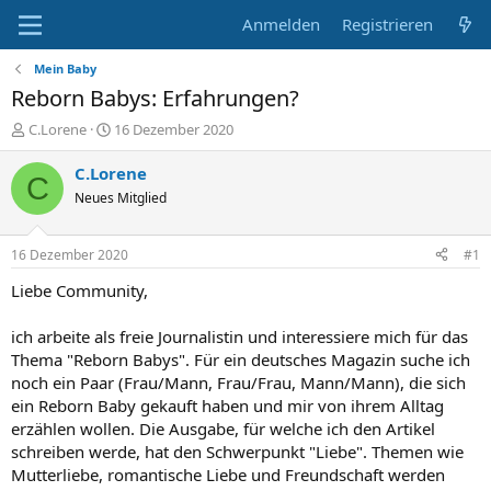
Anmelden
Registrieren
Mein Baby
Reborn Babys: Erfahrungen?
E
E
C.Lorene
16 Dezember 2020
r
r
s
s
C.Lorene
C
t
t
Neues Mitglied
e
e
l
l
l
l
16 Dezember 2020
#1
e
t
r
a
Liebe Community,
m
ich arbeite als freie Journalistin und interessiere mich für das
Thema "Reborn Babys". Für ein deutsches Magazin suche ich
noch ein Paar (Frau/Mann, Frau/Frau, Mann/Mann), die sich
ein Reborn Baby gekauft haben und mir von ihrem Alltag
erzählen wollen. Die Ausgabe, für welche ich den Artikel
schreiben werde, hat den Schwerpunkt "Liebe". Themen wie
Mutterliebe, romantische Liebe und Freundschaft werden