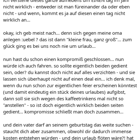
ich verstehe dieses ganze aufhebens um EINEN tag im jahr
nicht wirklich - entweder ist man füreinander da oder eben
nicht - und wenn, kommt es ja auf diesen einen tag nicht
wirklich an...
okay, ich geb meist nach... denn sich gegen meine oma
anlegen :uebel ? das ist dann "kleine frau, ganz groß"... zum
glück ging es bei uns noch nie um urlaub...
nun hast du schon einen kompromiß geschlossen... nun
würde ich auch fahren. so sollte eigentlich beiden gedient
sein, oder? du kannst doch nicht auf alles verzichten - und sie
lassen sich überhaupt nicht auf einen deal ein... ich denk mal,
wenn du nun schon zur eigentlichen feier erscheinen könntest
(und damit eindeutig ein stück deines urlaubes) aufgibst,
dann soll sie sich wegen des kaffeetrinkens mal nicht so
"anstellen" - so ist doch eigentlich wirklich beiden seiten
gedient... kompromisse schließt man doch zusammen...
und dein vater darf an seinem geburtstag das weite suchen -
staucht dich aber zusammen, obwohl dir dadurch immense
kosten entstehen würden - und dein urlaub flöten wäre?! hat