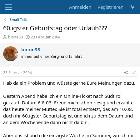
Anmelden
Registrieren
Small Talk
60.igster Geburtstag oder Urlaub???
E
E
biene38
23 Februar 2004
r
r
s
s
biene38
t
t
immer auf einer Berg- und Talfahrt
e
e
l
l
l
l
23 Februar 2004
#1
e
t
r
a
Hab da ein Problem und wüsste gerne Eure Meinungen dazu.
m
Gestern Abend habe ich ein Online-Ticket nach Südtirol
gekauft. Datum 6.8.03. Freue mich schon riesig und erzählte
das heute meiner Mutter. Sie ist total entsetzt, das am 10.08.
doch ihr 60.igster Geburtstag ist und ich zu dem Datum und
an dem Wochenende dann nicht da bin.
Aber das ist auch die einzigste Woche im Sommer, wo ich mit