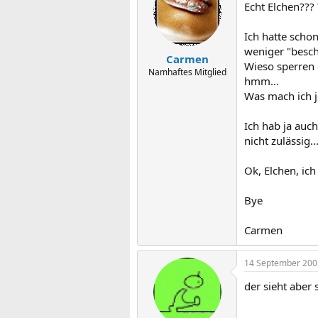
Echt Elchen??? 
Ich hatte scho
weniger "beschw
Carmen
Wieso sperren d
Namhaftes Mitglied
hmm...
Was mach ich j
Ich hab ja auch
nicht zulässig..
Ok, Elchen, ich
Bye
Carmen
14 September 200
der sieht aber 