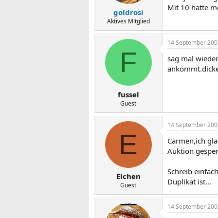
Mit 10 hatte m
goldrosi
Aktives Mitglied
14 September 200
F
sag mal wieder
ankommt.dicker
fussel
Guest
14 September 200
E
Carmen,ich gl
Auktion gesperr
Schreib einfac
Elchen
Duplikat ist...
Guest
14 September 200