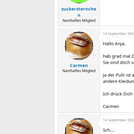
zuckersternche
n
Namhaftes Mitglied
14 September 200
Hallo Anja,
hab grad mal D
Sie sind doch 
Carmen
Namhaftes Mitglied
Ja der Pulli is
andere Kleidung
Ich drück Dich
Carmen
14 September 200
Sch....