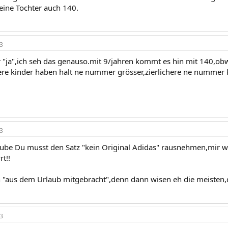
eine Tochter auch 140.
3
 "ja",ich seh das genauso.mit 9/jahren kommt es hin mit 140,ob
e kinder haben halt ne nummer grösser,zierlichere ne nummer k
3
aube Du musst den Satz "kein Original Adidas" rausnehmen,mir
t!!
h "aus dem Urlaub mitgebracht",denn dann wisen eh die meisten,
3