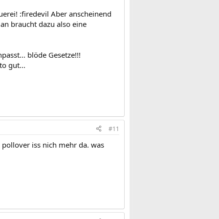
auerei! :firedevil Aber anscheinend
man braucht dazu also eine
asst... blöde Gesetze!!!
o gut...
#11
pollover iss nich mehr da. was