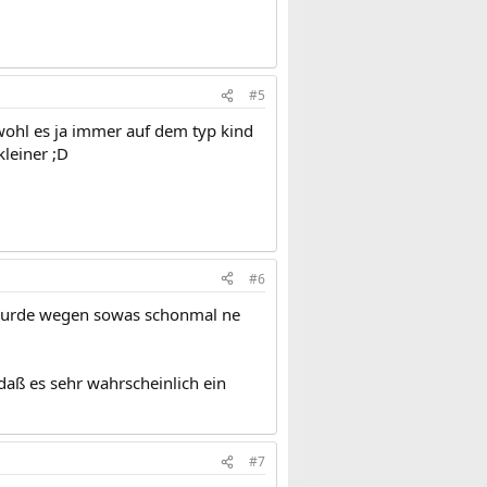
#5
wohl es ja immer auf dem typ kind
leiner ;D
#6
 wurde wegen sowas schonmal ne
daß es sehr wahrscheinlich ein
#7