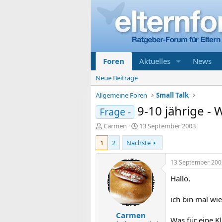
Foren
Aktuelles
News
Neue Beiträge
Allgemeine Foren
Small Talk
9-10 jährige -
Frage -
E
E
Carmen
13 September 2003
r
r
1
2
Nächste
s
s
t
t
e
e
13 September 200
l
l
Hallo,
l
l
e
t
r
a
ich bin mal wie
m
Carmen
Was für eine K