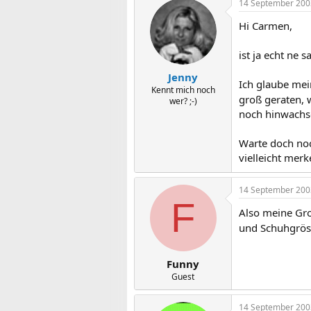
14 September 200
Hi Carmen,
ist ja echt ne s
Jenny
Ich glaube mei
Kennt mich noch
groß geraten, 
wer? ;-)
noch hinwachse
Warte doch noc
vielleicht merke
14 September 200
F
Also meine Gro
und Schuhgrö
Funny
Guest
14 September 200