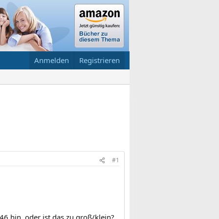
Anmelden
Registrieren
#1
6 hin, oder ist das zu groß/klein?