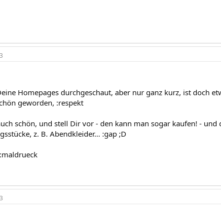
3
eine Homepages durchgeschaut, aber nur ganz kurz, ist doch etwas
schön geworden, :respekt
t auch schön, und stell Dir vor - den kann man sogar kaufen! - und
sstücke, z. B. Abendkleider... :gap ;D
 :maldrueck
3