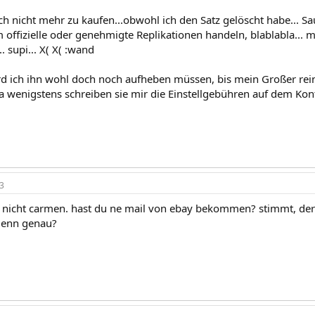
 doch nicht mehr zu kaufen...obwohl ich den Satz gelöscht habe... S
 offizielle oder genehmigte Replikationen handeln, blablabla... 
 supi... X( X( :wand
erd ich ihn wohl doch noch aufheben müssen, bis mein Großer reinp
 wenigstens schreiben sie mir die Einstellgebühren auf dem Kont
3
h nicht carmen. hast du ne mail von ebay bekommen? stimmt, der 
denn genau?