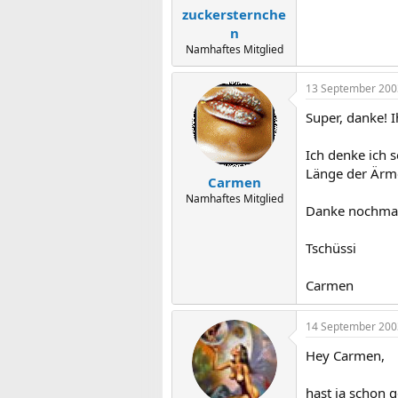
zuckersternche
n
Namhaftes Mitglied
13 September 200
Super, danke! Ih
Ich denke ich s
Länge der Ärme
Carmen
Namhaftes Mitglied
Danke nochmal
Tschüssi
Carmen
14 September 200
Hey Carmen,
hast ja schon 