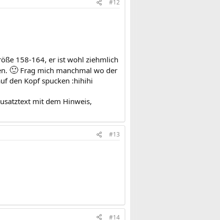
#12
röße 158-164, er ist wohl ziehmlich
🙂
en.
Frag mich manchmal wo der
uf den Kopf spucken :hihihi
usatztext mit dem Hinweis,
#13
#14