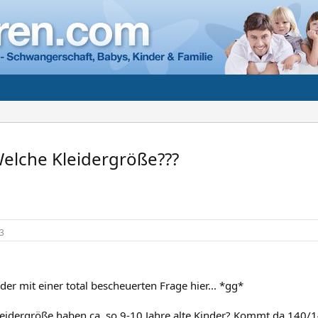
 Welche Kleidergröße???
3
der mit einer total bescheuerten Frage hier... *gg*
leidergröße haben ca. so 9-10 Jahre alte Kinder? Kommt da 140/14