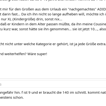
 mir für den Großen aus dem Urlaub ein "nachgemachtes" ADIDA
t darin fast... Da ich ihn nicht so lange aufheben will, möchte ich 
 nur XL (Kindergröße) drin, sonst nix...
 daß er Kindern in dem Alter passen müßte, da ihn meine Cousine 
 kurz war, sonst hätte sie ihn genommen... sie ist jetzt 10..., als
cht nicht unter welche Kategorie er gehört, ist ja jede Größe extra.
d weiterhelfen? Wäre super!
3
ngefähr hin. f ist 9 und er braucht die 140 im schnitt. kommt nat
meistens schon.