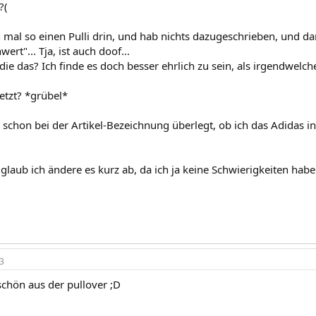
?(
n mal so einen Pulli drin, und hab nichts dazugeschrieben, und d
ert"... Tja, ist auch doof...
ie das? Ich finde es doch besser ehrlich zu sein, als irgendwelch
etzt? *grübel*
 schon bei der Artikel-Bezeichnung überlegt, ob ich das Adidas in "
.
 glaub ich ändere es kurz ab, da ich ja keine Schwierigkeiten haben
3
schön aus der pullover ;D