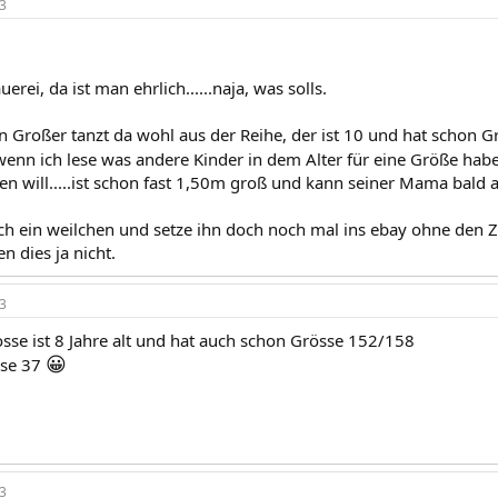
3
auerei, da ist man ehrlich......naja, was solls.
n Großer tanzt da wohl aus der Reihe, der ist 10 und hat schon G
wenn ich lese was andere Kinder in dem Alter für eine Größe hab
n will.....ist schon fast 1,50m groß und kann seiner Mama bald a
h ein weilchen und setze ihn doch noch mal ins ebay ohne den Z
n dies ja nicht.
3
sse ist 8 Jahre alt und hat auch schon Grösse 152/158
😀
sse 37
3