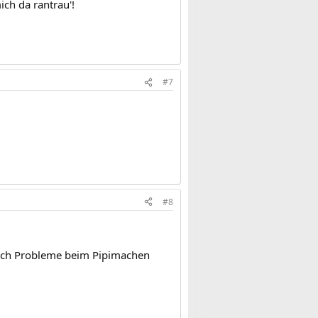
ich da rantrau'!
#7
#8
ich Probleme beim Pipimachen