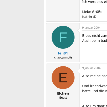
Ich werde es e
Liebe Grüße
Katrin ;D
9 Januar 2004
F
Bloss nicht zu
Auch beim bade
feli31
chaotenmutti
9 Januar 2004
E
Also meine hab
Und irgendwan
hatte und die V
Elchen
Guest
Also um ganz si