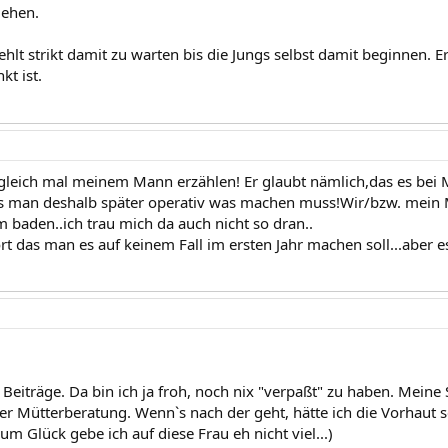
iehen.
hlt strikt damit zu warten bis die Jungs selbst damit beginnen. E
kt ist.
gleich mal meinem Mann erzählen! Er glaubt nämlich,das es bei
as man deshalb später operativ was machen muss!Wir/bzw. mein
m baden..ich trau mich da auch nicht so dran..
t das man es auf keinem Fall im ersten Jahr machen soll...aber es
 Beiträge. Da bin ich ja froh, noch nix "verpaßt" zu haben. Meine
der Mütterberatung. Wenn`s nach der geht, hätte ich die Vorhaut 
 zum Glück gebe ich auf diese Frau eh nicht viel...)