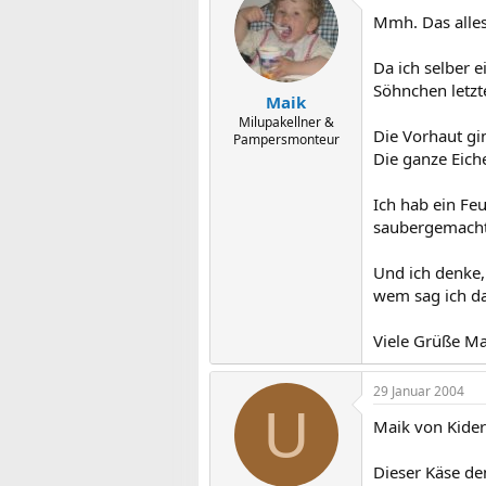
Mmh. Das alles 
Da ich selber 
Söhnchen letzt
Maik
Milupakellner &
Die Vorhaut gi
Pampersmonteur
Die ganze Eiche
Ich hab ein Fe
saubergemacht
Und ich denke,
wem sag ich das
Viele Grüße Ma
29 Januar 2004
U
Maik von Kider
Dieser Käse den