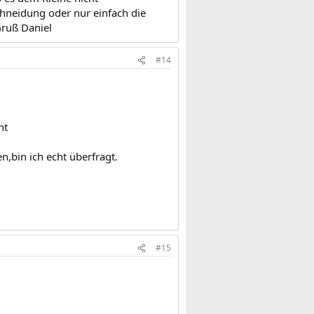
chneidung oder nur einfach die
Gruß Daniel
#14
ht
n,bin ich echt überfragt.
#15