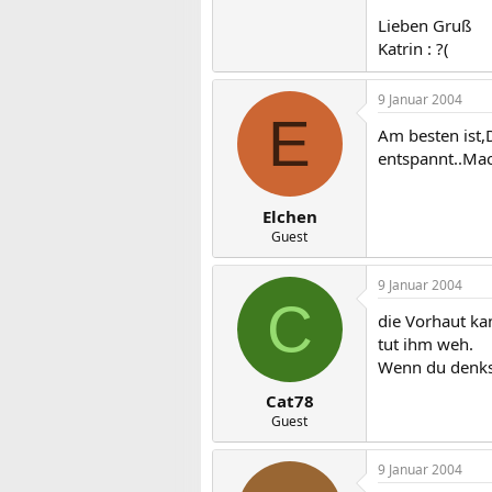
Lieben Gruß
Katrin : ?(
9 Januar 2004
E
Am besten ist,
entspannt..Mac
Elchen
Guest
9 Januar 2004
C
die Vorhaut ka
tut ihm weh.
Wenn du denkst
Cat78
Guest
9 Januar 2004