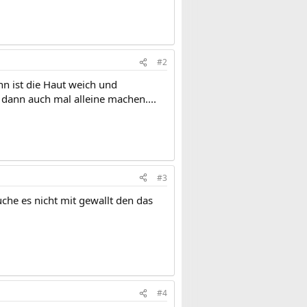
#2
n ist die Haut weich und
 dann auch mal alleine machen....
#3
che es nicht mit gewallt den das
#4