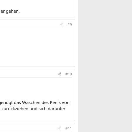
der gehen.
#9
#10
 genügt das Waschen des Penis von
t zurückziehen und sich darunter
#11