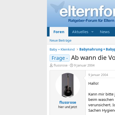
Foren
Aktuelles
News
Neue Beiträge
Baby + Kleinkind
Babynahrung + Baby
Ab wann die Vo
Frage -
E
E
flussrose
9 Januar 2004
r
r
s
s
9 Januar 2004
t
t
Hallo!
e
e
l
l
l
l
Kann mir bitte
e
t
beim waschen d
flussrose
r
a
verunsichert. I
m
hier und jetzt
Sachen Hygiene