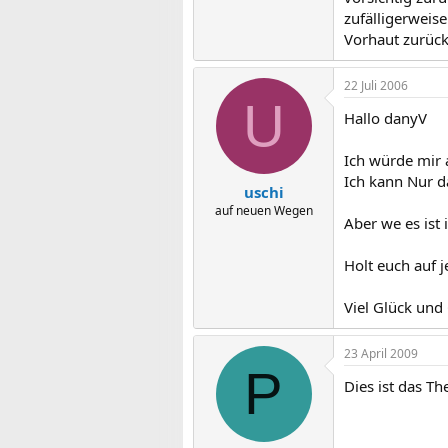
zufälligerweis
Vorhaut zurück
22 Juli 2006
U
Hallo danyV
Ich würde mir 
Ich kann Nur d
uschi
auf neuen Wegen
Aber we es ist
Holt euch auf 
Viel Glück und
23 April 2009
P
Dies ist das T