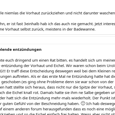
lle niemlas die Vorhaut zurückziehen und nicht darunter waschen
, er ist fast 3einhalb hab ich das auch nie gemacht. Jetzt interes
ine Vorhaut selbst zurück, meistens in der Badewanne.
olende entzündungen
hte euch dringend um einen Rat bitten. es handelt sich um meinen
e entzündung der Vorhaut und Eichel. Wir waren schon beim Urolo
! Er traff diese Entscheidung deswegen weil bei dem Kleinen re
ngen auftreten. Als er das erste Mal ne Entzündung hatte hat di
 geschoben (es ging ohne Probleme denn sie war schon von der Ei
n hatt stellte sich heraus, dass nicht nur die Spitze der Vorhaut
ch die Eichel knall rot. Damals hatte sie ihm ne Salbe gegeben u
ider hatt sich die Entzündung mehr-mals wiederholt. Der Punkt is
🙁
hr guten Gefühl von der Beschneidung haben.
Ich hab deswege
uf einem anderen forum herausgefunden dass es noch eine möglic
ckziehen und so die Eichel einfach frei halten. Weiss aber nicht o