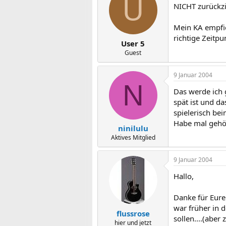
U
NICHT zurückz
Mein KA empfie
richtige Zeitpun
User 5
Guest
9 Januar 2004
N
Das werde ich 
spät ist und d
spielerisch bei
Habe mal gehör
ninilulu
Aktives Mitglied
9 Januar 2004
Hallo,
Danke für Eure
war früher in 
flussrose
sollen....(aber
hier und jetzt