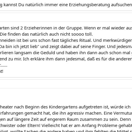
ung kannst Du natürlich immer eine Erziehungsberatung aufsuchen -
arten sind 2 Erzieherinnen in der Gruppe. Wenn er mal wieder aus
 Die finden das natürlich auch nicht soooo toll.
hneiden ist bei uns schon fast tägliches Ritual. Und merkwürdige
Da bin ich jetzt lieb" und zeigt dabei auf seine Finger. Und jede
rlieren langsam die Geduld und haben ihn dann auch schon mal 
nd zu mir. Ich erkläre ihm dann jedesmal, daß es für die anderen
.....
t!
heater nach Beginn des Kindergartens aufgetreten ist, würde ich 
rfahrungen gemacht hat, die ihn agressiv machen. Eine Vermutun
igen auf längere Zeit auf engerem Raum zusammen zu sein. Denn 
hwister oder Eltern! Vielleicht hat er am Anfang Probleme geha
iligt, wollte Sachen die andere haben und ihm fehlten die Mittel 