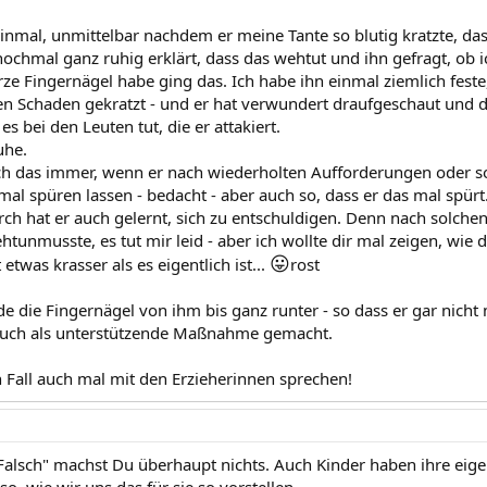
inmal, unmittelbar nachdem er meine Tante so blutig kratzte, dass
ochmal ganz ruhig erklärt, dass das wehtut und ihn gefragt, ob ic
rze Fingernägel habe ging das. Ich habe ihn einmal ziemlich fest
n Schaden gekratzt - und er hat verwundert draufgeschaut und 
es bei den Leuten tut, die er attakiert.
uhe.
h das immer, wenn er nach wiederholten Aufforderungen oder so 
mal spüren lassen - bedacht - aber auch so, dass er das mal spürt
rch hat er auch gelernt, sich zu entschuldigen. Denn nach solchen
ehtunmusste, es tut mir leid - aber ich wollte dir mal zeigen, wi
😛
t etwas krasser als es eigentlich ist...
rost
de die Fingernägel von ihm bis ganz runter - so dass er gar nicht
 auch als unterstützende Maßnahme gemacht.
n Fall auch mal mit den Erzieherinnen sprechen!
"Falsch" machst Du überhaupt nichts. Auch Kinder haben ihre eige
so, wie wir uns das für sie so vorstellen.