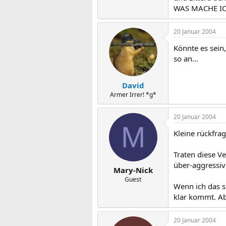
WAS MACHE IC
20 Januar 2004
Könnte es sein
so an...
David
Armer Irrer! *g*
20 Januar 2004
M
Kleine rückfrag
Traten diese V
über-aggressiv
Mary-Nick
Guest
Wenn ich das so
klar kommt. Abe
20 Januar 2004