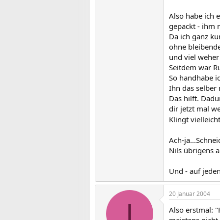
Also habe ich e
gepackt - ihm n
Da ich ganz ku
ohne bleibende
und viel weher 
Seitdem war R
So handhabe ic
Ihn das selber 
Das hilft. Dadu
dir jetzt mal w
Klingt vielleich
Ach-ja...Schnei
Nils übrigens
Und - auf jede
20 Januar 2004
I
Also erstmal: 
meistens nicht 