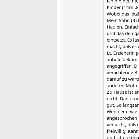
Ich bin neu hi
Kinder (14m.,8
Wobei das letz
Mein Sohn (3) 
Heulen. Einfac
und das den gan
eintsetzt. Es l
macht, daß es d
Lt. Erzieherin
abhole bekommt
angegriffen. Di
verachtende Bl
darauf zu warte
anderen Mütter
Zu Hause ist e
nicht. Dann mu
gut. So langsa
Wenn er etwas v
angesprochen h
versucht, daß
freiwillig. Ka
und zittere den