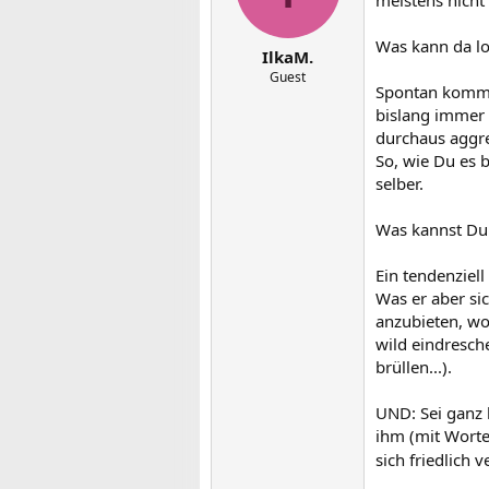
Was kann da lo
IlkaM.
Guest
Spontan kommt m
bislang immer 
durchaus aggre
So, wie Du es b
selber.
Was kannst Du
Ein tendenziel
Was er aber sic
anzubieten, wo
wild eindresche
brüllen...).
UND: Sei ganz
ihm (mit Worten
sich friedlich v