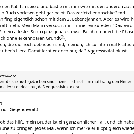
einen Rat. Ich spiele und bastle mit ihm wie mit den anderen auch
in Buch vorlesen geht gar nciht. Das zerfetzt er anschließend.
en fing eigentlich schon mit dem 2. Lebensjahr an. Aber es wird 
Kraft mehr. Mein Mann versucht mir immer einzureden "Das wird
 mein ältester Sohn ganz genau so war. Bei ihm dauert die Phas
🙁
Auch ohne erkennbaren Grund
(
n, die die noch geblieben sind, meinen, ich soll ihm mal kräftig
t über´s Herz. Damit lernt er doch nur, daß Aggressivität ok ist
rtinaRosa
, die die noch geblieben sind, meinen, ich soll ihm mal kräftig den Hintern
mit lernt er doch nur, daß Aggressivität ok ist
r!
t nur Gegengewalt!
 ob das hilft, mein Bruder ist ein ganz ähnlicher Fall, und ich ha
ruhe zu bringen. Jedes Mal, wenn ich merke er flippt gleich wied