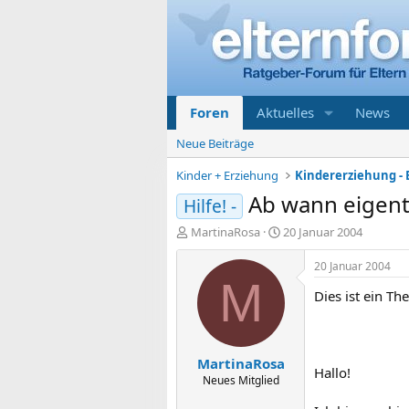
Foren
Aktuelles
News
Neue Beiträge
Kinder + Erziehung
Ab wann eigent
Hilfe! -
E
E
MartinaRosa
20 Januar 2004
r
r
s
s
20 Januar 2004
t
t
M
Dies ist ein T
e
e
l
l
l
l
e
t
MartinaRosa
r
a
Hallo!
m
Neues Mitglied