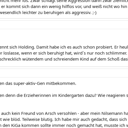
nicht mehr los. Zwar schlägt seine Aggression dann zwar ziemlich
 er kommt sich dann ein wenig hilflos vor, und weiß nicht wo hin 
wesendlich leichter zu beruhigen als aggressiv. ;-)
nnt sich Holding. Damit habe ich es auch schon probiert. Er heul
r loslasse, wenn er sich beruhigt hat, wird´s nur noch schlimmer
 schrecklich wütendem und schreiendem Kind auf dem Schoß dasi
ben das super-aktiv-Gen mitbekommen.
n denn die Erzieherinnen im Kindergarten dazu? Wie reagieren s
ja auch kein Freund von Arsch versohlen - aber mein Nilsemann h
at wie blöd. Teilweise blutig. Ich habe mir auch gedacht, dass sich 
in den KiGa kommen sollte immer noch gemacht hat, musste ich 