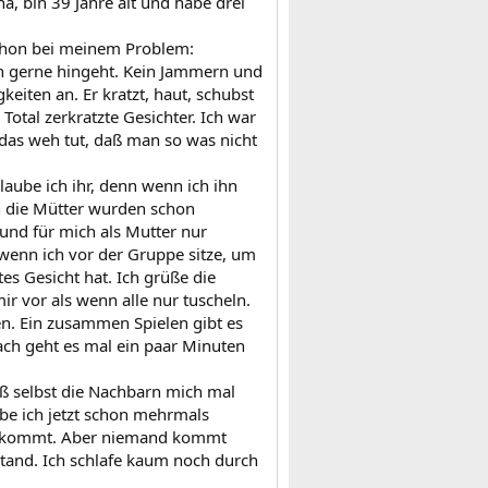
a, bin 39 Jahre alt und habe drei
schon bei meinem Problem:
ch gerne hingeht. Kein Jammern und
iten an. Er kratzt, haut, schubst
Total zerkratzte Gesichter. Ich war
ß das weh tut, daß man so was nicht
laube ich ihr, denn wenn ich ihn
h die Mütter wurden schon
 und für mich als Mutter nur
wenn ich vor der Gruppe sitze, um
tes Gesicht hat. Ich grüße die
r vor als wenn alle nur tuscheln.
en. Ein zusammen Spielen gibt es
ach geht es mal ein paar Minuten
daß selbst die Nachbarn mich mal
be ich jetzt schon mehrmals
 bekommt. Aber niemand kommt
stand. Ich schlafe kaum noch durch