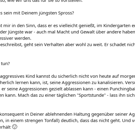
s sein mit Deinem jüngsten Spross?
ir in den Sinn, dass er es vielleicht genießt, im Kindergarten er
der Jüngste war - auch mal Macht und Gewalt über andere habe
ssiver werden.
eschreibst, geht sein Verhalten aber wohl zu weit. Er schadet ni
 tun?
l aggressives Kind kannst du sicherlich nicht von heute auf morg
herlich lernen kann, ist, seine Aggressionen zu kanalisieren. Ve
 er seine Aggressionen gezielt ablassen kann - einen Punchingball
n kann. Mach das zu einer täglichen "Sportstunde" - lass ihn sic
 konsequent in Deiner ablehnenden Haltung gegenüber seiner A
, in einem strengen Tonfall) deutlich, dass das nicht geht. Und v
🙂
erhält