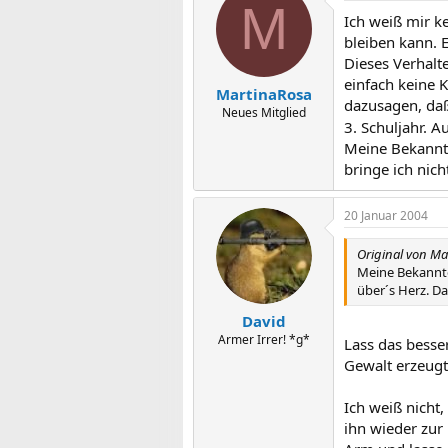
M
Ich weiß mir k
bleiben kann. E
Dieses Verhalt
einfach keine 
MartinaRosa
dazusagen, daß
Neues Mitglied
3. Schuljahr. 
Meine Bekannte
bringe ich nich
20 Januar 2004
Original von Ma
Meine Bekannten
über´s Herz. Da
David
Armer Irrer! *g*
Lass das besse
Gewalt erzeug
Ich weiß nicht,
ihn wieder zur 