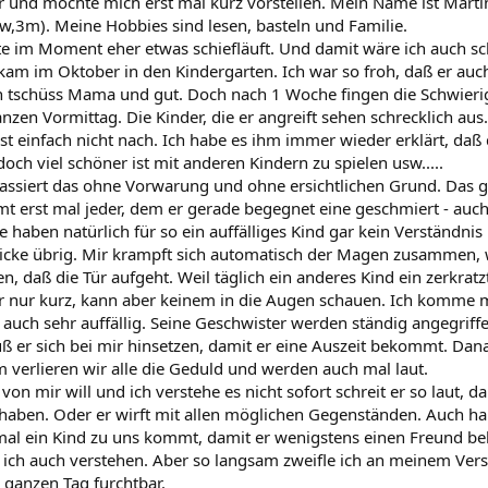
er und möchte mich erst mal kurz vorstellen. Mein Name ist Martin
w,3m). Meine Hobbies sind lesen, basteln und Familie.
te im Moment eher etwas schiefläuft. Und damit wäre ich auch 
kam im Oktober in den Kindergarten. Ich war so froh, daß er au
h tschüss Mama und gut. Doch nach 1 Woche fingen die Schwierigke
zen Vormittag. Die Kinder, die er angreift sehen schrecklich aus. 
ässt einfach nicht nach. Ich habe es ihm immer wieder erklärt, da
och viel schöner ist mit anderen Kindern zu spielen usw.....
 passiert das ohne Vorwarung und ohne ersichtlichen Grund. Das g
 erst mal jeder, dem er gerade begegnet eine geschmiert - auc
e haben natürlich für so ein auffälliges Kind gar kein Verständnis
icke übrig. Mir krampft sich automatisch der Magen zusammen, 
n, daß die Tür aufgeht. Weil täglich ein anderes Kind ein zerkratz
 nur kurz, kann aber keinem in die Augen schauen. Ich komme mi
r auch sehr auffällig. Seine Geschwister werden ständig angegriff
ß er sich bei mir hinsetzen, damit er eine Auszeit bekommt. Dan
m verlieren wir alle die Geduld und werden auch mal laut.
on mir will und ich verstehe es nicht sofort schreit er so laut, 
aben. Oder er wirft mit allen möglichen Gegenständen. Auch ha
 mal ein Kind zu uns kommt, damit er wenigstens einen Freund
nn ich auch verstehen. Aber so langsam zweifle ich an meinem Ver
 ganzen Tag furchtbar.