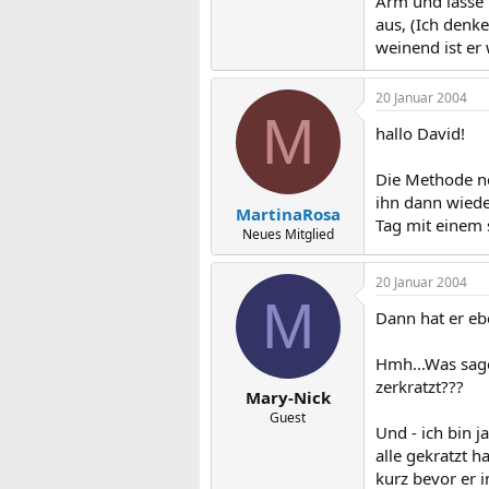
Arm und lasse 
aus, (Ich denke
weinend ist er 
20 Januar 2004
M
hallo David!
Die Methode ne
ihn dann wiede
MartinaRosa
Tag mit einem
Neues Mitglied
20 Januar 2004
M
Dann hat er e
Hmh...Was sage
zerkratzt???
Mary-Nick
Guest
Und - ich bin 
alle gekratzt h
kurz bevor er 