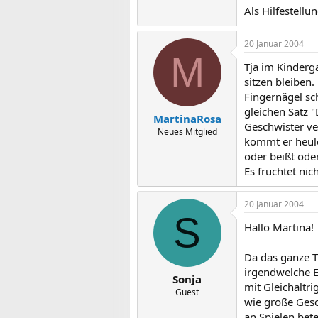
Als Hilfestell
20 Januar 2004
M
Tja im Kinderg
sitzen bleiben.
Fingernägel sc
gleichen Satz "
MartinaRosa
Geschwister ve
Neues Mitglied
kommt er heule
oder beißt oder.
Es fruchtet nich
20 Januar 2004
S
Hallo Martina!
Da das ganze T
irgendwelche E
Sonja
mit Gleichaltr
Guest
wie große Gesc
an Spielen bete