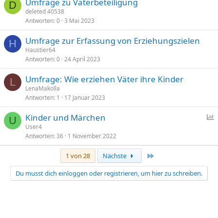
Umfrage zu Väterbeteiligung
D
deleted 40538
Antworten
0
3 Mai 2023
Umfrage zur Erfassung von Erziehungszielen
H
Haustier64
Antworten
0
24 April 2023
Umfrage: Wie erziehen Väter ihre Kinder
L
LenaMakolla
Antworten
1
17 Januar 2023
Kinder und Märchen
U
User4
Antworten
36
1 November 2022
f
r
Letzte
1 von 28
Nächste
a
g
Du musst dich einloggen oder registrieren, um hier zu schreiben.
e