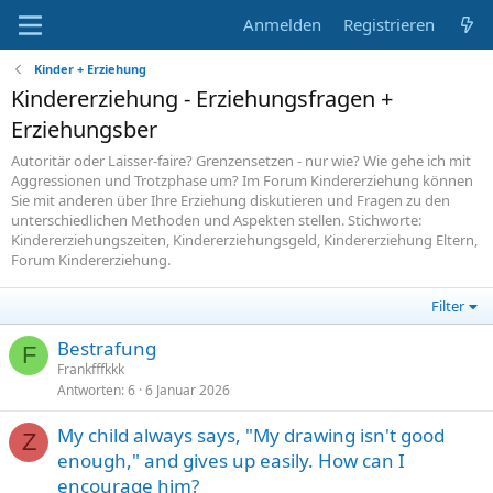
Anmelden
Registrieren
Kinder + Erziehung
Kindererziehung - Erziehungsfragen +
Erziehungsber
Autoritär oder Laisser-faire? Grenzensetzen - nur wie? Wie gehe ich mit
Aggressionen und Trotzphase um? Im Forum Kindererziehung können
Sie mit anderen über Ihre Erziehung diskutieren und Fragen zu den
unterschiedlichen Methoden und Aspekten stellen. Stichworte:
Kindererziehungszeiten, Kindererziehungsgeld, Kindererziehung Eltern,
Forum Kindererziehung.
Filter
Bestrafung
F
Frankfffkkk
Antworten
6
6 Januar 2026
My child always says, "My drawing isn't good
Z
enough," and gives up easily. How can I
encourage him?