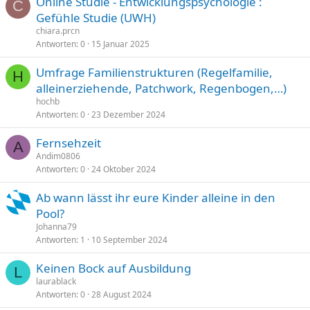
Online Studie - Entwicklungspsychologie :
C
Gefühle Studie (UWH)
chiara.prcn
Antworten
0
15 Januar 2025
Umfrage Familienstrukturen (Regelfamilie,
H
alleinerziehende, Patchwork, Regenbogen,…)
hochb
Antworten
0
23 Dezember 2024
Fernsehzeit
A
Andim0806
Antworten
0
24 Oktober 2024
Ab wann lässt ihr eure Kinder alleine in den
Pool?
Johanna79
Antworten
1
10 September 2024
Keinen Bock auf Ausbildung
L
laurablack
Antworten
0
28 August 2024