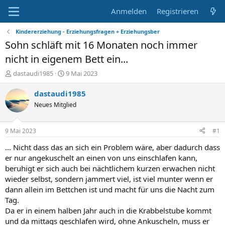
Anmelden
Registrieren
Kindererziehung - Erziehungsfragen + Erziehungsber
Sohn schläft mit 16 Monaten noch immer
nicht in eigenem Bett ein...
E
E
dastaudi1985
9 Mai 2023
r
r
s
s
dastaudi1985
t
t
Neues Mitglied
e
e
l
l
l
l
9 Mai 2023
#1
e
t
r
a
... Nicht dass das an sich ein Problem wäre, aber dadurch dass
m
er nur angekuschelt an einen von uns einschlafen kann,
beruhigt er sich auch bei nächtlichem kurzen erwachen nicht
wieder selbst, sondern jammert viel, ist viel munter wenn er
dann allein im Bettchen ist und macht für uns die Nacht zum
Tag.
Da er in einem halben Jahr auch in die Krabbelstube kommt
und da mittags geschlafen wird, ohne Ankuscheln, muss er