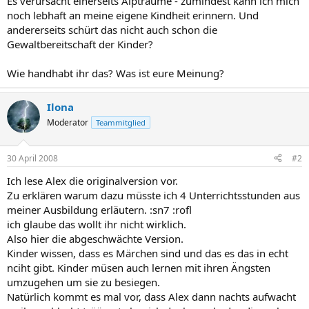
Es verursacht einerseits Alpträume - zumindest kann ich mich
bestraft werden und dass die guten Tugendhaften belohnt werden.
noch lebhaft an meine eigene Kindheit erinnern. Und
Und die Strafen, die das Kind sich ausdenkt in der eigenen
andererseits schürt das nicht auch schon die
Phantasie sind auch ziemlich grausam, denn das Kind hat wirklich
Gewaltbereitschaft der Kinder?
kein Gefühl für die subtilen Unterschiede. Also wenn jemand böse
ist, dann soll er böse bestraft werden und das Gerechtigkeitsgefühl
des Kindes ist dann befriedigt. Und das ist ein großer Wert des
Wie handhabt ihr das? Was ist eure Meinung?
Volksmärchens, dass das Kind sich erst ängstigt und dann
herausfindet, dass die Angst unnötig war, oder unbegründet war.
Ilona
das ist eine sehr wichtige Erfahrung.
Moderator
Teammitglied
Wenn Dich das Thema interessiert - und es IST ein interessantes
Thema! -, dann empfehle ich Dir das Buch
"Kinder brauchen
Märchen"
. Es ist so populär, dass Du es sicherlich in jeder
30 April 2008
#2
einigermaßen gut sortierten öffentlichen Bücherei finden dürftest
Ich lese Alex die originalversion vor.
(und im Buchladen allemal).
Zu erklären warum dazu müsste ich 4 Unterrichtsstunden aus
meiner Ausbildung erläutern. :sn7 :rofl
ich glaube das wollt ihr nicht wirklich.
Also hier die abgeschwächte Version.
Kinder wissen, dass es Märchen sind und das es das in echt
nciht gibt. Kinder müsen auch lernen mit ihren Ängsten
umzugehen um sie zu besiegen.
Natürlich kommt es mal vor, dass Alex dann nachts aufwacht