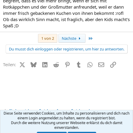
begreift, dass es viel mehr bringt, wenn er sich mit
Rotkäppchen und der Großmutter anfreundet, weil er dann
immer frisch gebackenen Kuchen von ihnen bekommt :rofl
Ob das wirklich Sinn macht, ist fraglich, aber den Kids macht's
Spaß ;D
Letzte
1 von 2
Nächste
Du musst dich einloggen oder registrieren, um hier zu antworten.
X (Twitter)
Bluesky
LinkedIn
Reddit
Pinterest
Tumblr
WhatsApp
E-Mail
Link
Teilen:
Kindererziehung - Erziehungsfragen + Erziehungsber
Diese Seite verwendet Cookies, um Inhalte zu personalisieren und dich nach
einem Login angemeldet zu halten, wenn du registriert bist.
Durch die weitere Nutzung unserer Webseite erklärst du dich damit
Kontakt
Nutzungsbedingungen
Datenschutz
Hilfe
R
einverstanden.
S
S