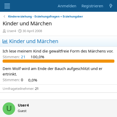
Anmelden
Registrieren
Kindererziehung - Erziehungsfragen + Erziehungsber
Kinder und Märchen
E
E
User4
30 April 2008
r
r
s
Kinder und Märchen
s
t
t
e
e
Ich lese meinem Kind die gewaltfreie Form des Märchens vor.
l
l
Stimmen:
21
100,0%
l
l
e
t
r
a
Dem Wolf wird am Ende der Bauch aufgeschlitzt und er
m
ertrinkt.
Stimmen:
0
0,0%
Umfrageteilnehmer
21
User4
U
Guest