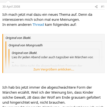
30 April 2008
#1
Ich mach jetzt mal dazu ein neues Thema auf. Denn da
interessieren mich schon mal eure Meinungen.
In einem anderen
Thread
kam folgendes auf:
Original von IlkaM.
Original von Mongruadh
Original von IlkaM.
Lies ihr jeden Abend oder auch tagsüber ein Märchen vor.
...
Acho: Bitte nicht die abgeschwächten Formen der
Zum Vergrößern anklicken....
Moderne! Dem Wolf muss schon der Bauch aufgeschlitzt
werden und er muss im Brunnen ertrinken!
Zum Vergrößern anklicken....
Zum Vergrößern anklicken....
Was soll das denn bringen, ausser Alpträume? ?(
Ich hab bis jetzt immer die abgeschwächtere Form der
Ui ... ich kann Dir fürs Erste eine Antwort geben, die
Bruno
Märchen erzählt. Weil ich der Meinung bin, dass Kinder
Bettelheim
selber in diesem Zusammenhang gegeben hat:
solche Gewalt, zB dass der Wolf am Ende grausam gefoltert
Die Psychologie des Kindes ist anders als die Psychologie des
und hingerichtet wird, nicht brauchen.
Erwachsenen und das Kind erwartet, dass die Bösen sehr böse