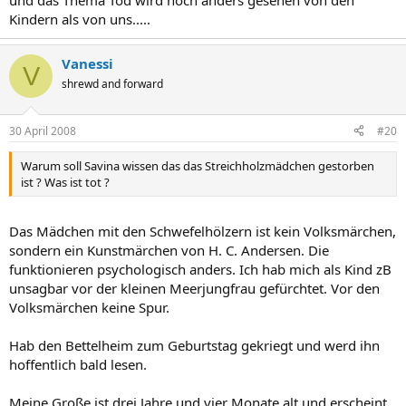
und das Thema Tod wird noch anders gesehen von den
Kindern als von uns.....
Vanessi
V
shrewd and forward
30 April 2008
#20
Warum soll Savina wissen das das Streichholzmädchen gestorben
ist ? Was ist tot ?
Das Mädchen mit den Schwefelhölzern ist kein Volksmärchen,
sondern ein Kunstmärchen von H. C. Andersen. Die
funktionieren psychologisch anders. Ich hab mich als Kind zB
unsagbar vor der kleinen Meerjungfrau gefürchtet. Vor den
Volksmärchen keine Spur.
Hab den Bettelheim zum Geburtstag gekriegt und werd ihn
hoffentlich bald lesen.
Meine Große ist drei Jahre und vier Monate alt und erscheint