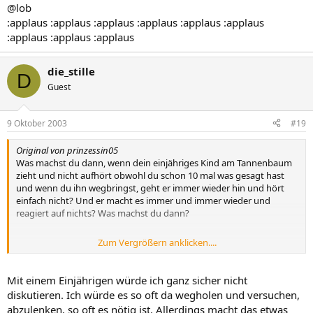
@lob
:applaus :applaus :applaus :applaus :applaus :applaus
:applaus :applaus :applaus
die_stille
D
Guest
9 Oktober 2003
#19
Original von prinzessin05
Was machst du dann, wenn dein einjähriges Kind am Tannenbaum
zieht und nicht aufhört obwohl du schon 10 mal was gesagt hast
und wenn du ihn wegbringst, geht er immer wieder hin und hört
einfach nicht? Und er macht es immer und immer wieder und
reagiert auf nichts? Was machst du dann?
Zum Vergrößern anklicken....
.
Mit einem Einjährigen würde ich ganz sicher nicht
diskutieren. Ich würde es so oft da wegholen und versuchen,
abzulenken, so oft es nötig ist. Allerdings macht das etwas