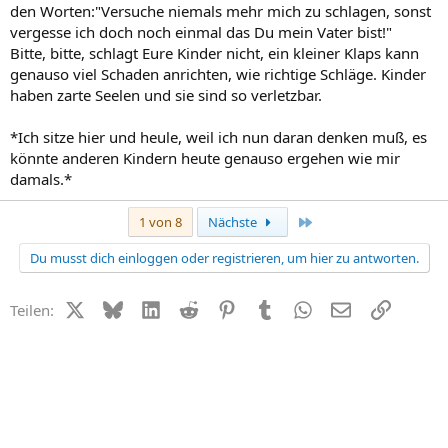
den Worten:"Versuche niemals mehr mich zu schlagen, sonst
vergesse ich doch noch einmal das Du mein Vater bist!"
Bitte, bitte, schlagt Eure Kinder nicht, ein kleiner Klaps kann
genauso viel Schaden anrichten, wie richtige Schläge. Kinder
haben zarte Seelen und sie sind so verletzbar.
*Ich sitze hier und heule, weil ich nun daran denken muß, es
könnte anderen Kindern heute genauso ergehen wie mir
damals.*
Letzte
1 von 8
Nächste
Du musst dich einloggen oder registrieren, um hier zu antworten.
X (Twitter)
Bluesky
LinkedIn
Reddit
Pinterest
Tumblr
WhatsApp
E-Mail
Link
Teilen: