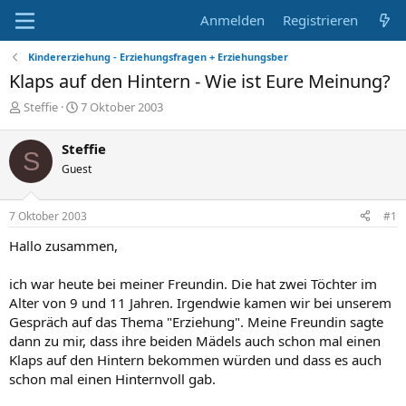
Anmelden
Registrieren
Kindererziehung - Erziehungsfragen + Erziehungsber
Klaps auf den Hintern - Wie ist Eure Meinung?
E
E
Steffie
7 Oktober 2003
r
r
s
s
Steffie
S
t
t
Guest
e
e
l
l
l
l
7 Oktober 2003
#1
e
t
r
a
Hallo zusammen,
m
ich war heute bei meiner Freundin. Die hat zwei Töchter im
Alter von 9 und 11 Jahren. Irgendwie kamen wir bei unserem
Gespräch auf das Thema "Erziehung". Meine Freundin sagte
dann zu mir, dass ihre beiden Mädels auch schon mal einen
Klaps auf den Hintern bekommen würden und dass es auch
schon mal einen Hinternvoll gab.