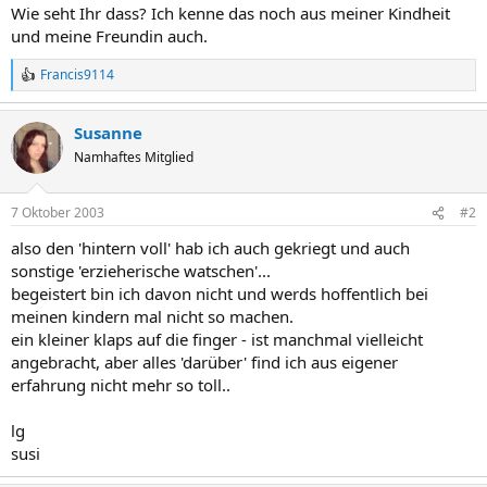
Wie seht Ihr dass? Ich kenne das noch aus meiner Kindheit
und meine Freundin auch.
Francis9114
R
e
a
Susanne
k
t
Namhaftes Mitglied
i
o
n
7 Oktober 2003
#2
e
n
also den 'hintern voll' hab ich auch gekriegt und auch
:
sonstige 'erzieherische watschen'...
begeistert bin ich davon nicht und werds hoffentlich bei
meinen kindern mal nicht so machen.
ein kleiner klaps auf die finger - ist manchmal vielleicht
angebracht, aber alles 'darüber' find ich aus eigener
erfahrung nicht mehr so toll..
lg
susi