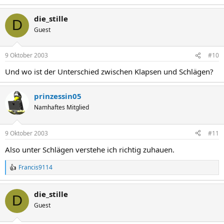
die_stille
D
Guest
9 Oktober 2003
#10
Und wo ist der Unterschied zwischen Klapsen und Schlägen?
prinzessin05
Namhaftes Mitglied
9 Oktober 2003
#11
Also unter Schlägen verstehe ich richtig zuhauen.
Francis9114
R
e
a
die_stille
k
D
t
Guest
i
o