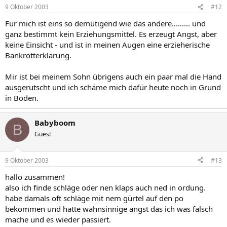
n
9 Oktober 2003
#12
e
n
Für mich ist eins so demütigend wie das andere......... und
:
ganz bestimmt kein Erziehungsmittel. Es erzeugt Angst, aber
keine Einsicht - und ist in meinen Augen eine erzieherische
Bankrotterklärung.
Mir ist bei meinem Sohn übrigens auch ein paar mal die Hand
ausgerutscht und ich schäme mich dafür heute noch in Grund
in Boden.
Babyboom
B
Guest
9 Oktober 2003
#13
hallo zusammen!
also ich finde schläge oder nen klaps auch ned in ordung.
habe damals oft schläge mit nem gürtel auf den po
bekommen und hatte wahnsinnige angst das ich was falsch
mache und es wieder passiert.