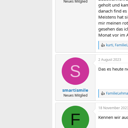
Neues Mitglied
geholt und kam
danach find es
Meistens hat s
mir meinen rot
gesehen das ic
Monat vor im A
kurti
,
Familie
R
e
a
2 August 2023
k
S
t
Das es heute no
i
o
n
e
n
smartismile
:
FamilieLehm
R
Neues Mitglied
e
a
18 November 202
k
F
t
Kennen wir auc
i
o
n