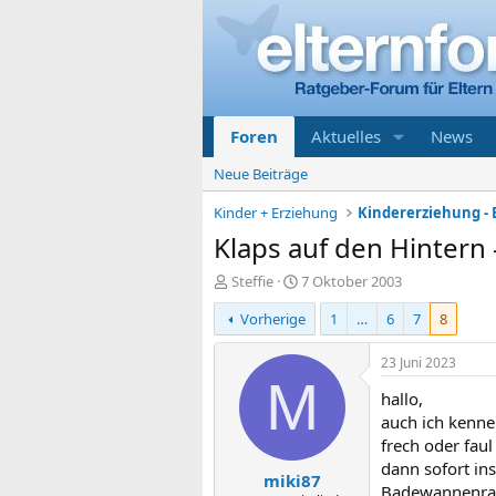
Foren
Aktuelles
News
Neue Beiträge
Kinder + Erziehung
Klaps auf den Hintern 
E
E
Steffie
7 Oktober 2003
r
r
Vorherige
1
…
6
7
8
s
s
t
t
e
e
23 Juni 2023
l
l
M
hallo,
l
l
e
t
auch ich kenne
r
a
frech oder fau
m
dann sofort in
miki87
Badewannenrand