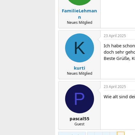
e
n
FamilieLehman
:
n
Neues Mitglied
23 April 2025
K
Ich habe schon
doch sehr geho
Beste Grüße, K
kurti
Neues Mitglied
23 April 2025
P
Wie alt sind de
pascal55
Guest