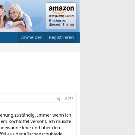
Anmelden
Registrieren
#176
ziehung zuständig. Immer wenn ich
dem Kochlöffel versoht. Ich musste
 Badewanne knie und über den
ffel aus der Küschenschublade