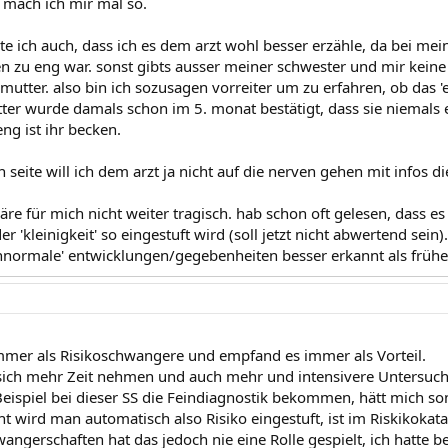
mach ich mir mal so.
te ich auch, dass ich es dem arzt wohl besser erzähle, da bei me
n zu eng war. sonst gibts ausser meiner schwester und mir keine
mutter. also bin ich sozusagen vorreiter um zu erfahren, ob das '
ter wurde damals schon im 5. monat bestätigt, dass sie niemals
ng ist ihr becken.
 seite will ich dem arzt ja nicht auf die nerven gehen mit infos di
äre für mich nicht weiter tragisch. hab schon oft gelesen, dass es
 'kleinigkeit' so eingestuft wird (soll jetzt nicht abwertend sei
nnormale' entwicklungen/gegebenheiten besser erkannt als frühe
immer als Risikoschwangere und empfand es immer als Vorteil.
 sich mehr Zeit nehmen und auch mehr und intensivere Untersuc
eispiel bei dieser SS die Feindiagnostik bekommen, hätt mich so
t wird man automatisch also Risiko eingestuft, ist im Riskikoka
angerschaften hat das jedoch nie eine Rolle gespielt, ich hatte b