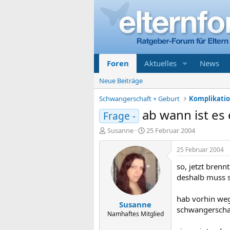
Foren
Aktuelles
News
Neue Beiträge
Schwangerschaft + Geburt
ab wann ist es 
Frage -
E
E
Susanne
25 Februar 2004
r
r
s
s
25 Februar 2004
t
t
so, jetzt brenn
e
e
l
l
deshalb muss s
l
l
e
t
hab vorhin weg
Susanne
r
a
schwangerschaf
m
Namhaftes Mitglied