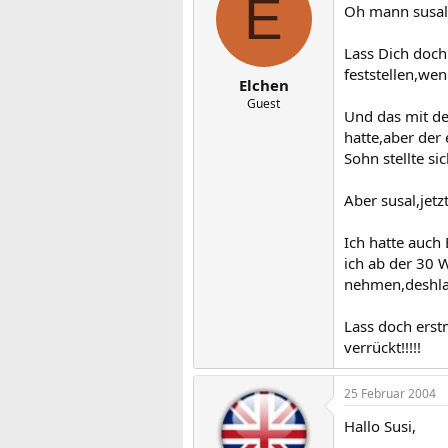
E
Oh mann susal
Lass Dich doch
feststellen,wen
Elchen
Guest
Und das mit de
hatte,aber der
Sohn stellte s
Aber susal,jetz
Ich hatte auch
ich ab der 30
nehmen,deshlab
Lass doch erst
verrückt!!!!!
25 Februar 2004
Hallo Susi,