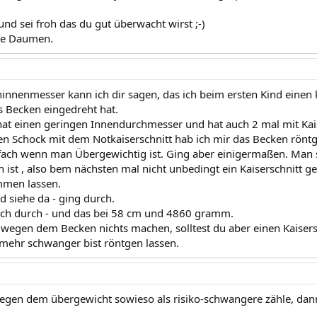
nd sei froh das du gut überwacht wirst ;-)
die Daumen.
nnenmesser kann ich dir sagen, das ich beim ersten Kind einen
ns Becken eingedreht hat.
at einen geringen Innendurchmesser und hat auch 2 mal mit Kai
n Schock mit dem Notkaiserschnitt hab ich mir das Becken röntg
infach wenn man Übergewichtig ist. Ging aber einigermaßen. Man s
ch ist , also bem nächsten mal nicht unbedingt ein Kaiserschnit
mmen lassen.
 siehe da - ging durch.
uch durch - und das bei 58 cm und 4860 gramm.
u wegen dem Becken nichts machen, solltest du aber einen Kaiser
mehr schwanger bist röntgen lassen.
egen dem übergewicht sowieso als risiko-schwangere zähle, dan