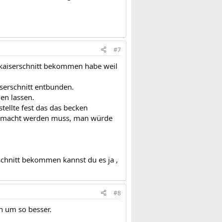
#7
 kaiserschnitt bekommen habe weil
serschnitt entbunden.
en lassen.
tellte fest das das becken
t gemacht werden muss, man würde
schnitt bekommen kannst du es ja ,
#8
n um so besser.