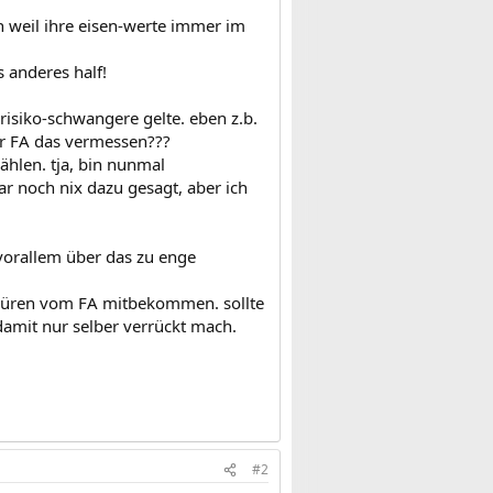
n weil ihre eisen-werte immer im
s anderes half!
 risiko-schwangere gelte. eben z.b.
er FA das vermessen???
ählen. tja, bin nunmal
ar noch nix dazu gesagt, aber ich
 vorallem über das zu enge
chüren vom FA mitbekommen. sollte
 damit nur selber verrückt mach.
#2