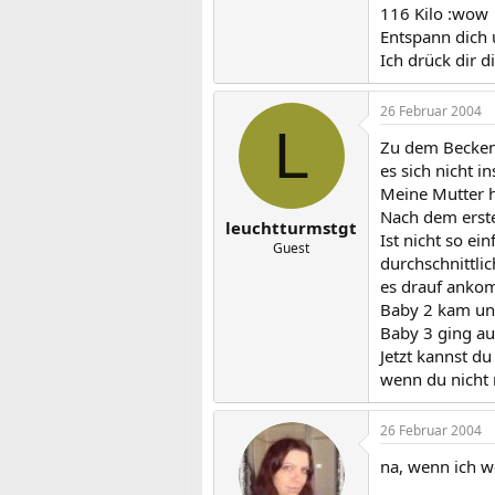
116 Kilo :wow
Entspann dich u
Ich drück dir 
26 Februar 2004
L
Zu dem Beckeni
es sich nicht i
Meine Mutter h
Nach dem erste
leuchtturmstgt
Ist nicht so e
Guest
durchschnittli
es drauf anko
Baby 2 kam und
Baby 3 ging a
Jetzt kannst d
wenn du nicht 
26 Februar 2004
na, wenn ich w