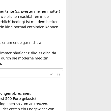
iner tante (schwester meiner mutter)
 weiblichen nachfahren in der
erblich' bedingt ist mit dem becken.
 ein kind normal entbinden können
e er am ende gar nicht will!
 immer häufiger risiko-ss gibt, da
n). durch die moderne medizin
r.
#6
hungen abrechnen.
nst 500 Euro gekostet.
talog eben so zum ankreuzen.
ei der ersten ein Endgewicht von