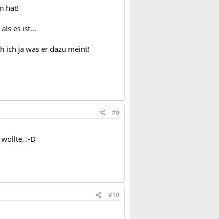
n hat!
ls es ist...
h ich ja was er dazu meint!
#9
wollte. :-D
#10