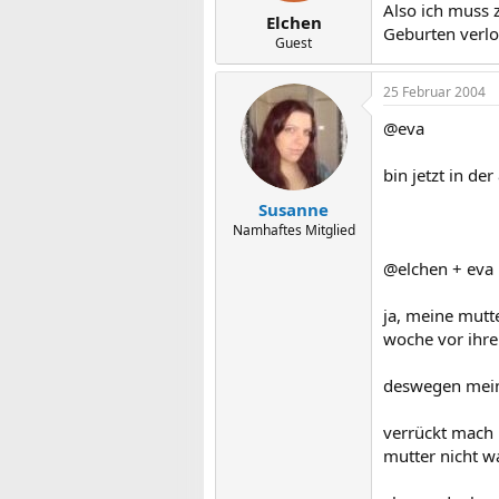
Also ich muss 
Elchen
Geburten verlor
Guest
25 Februar 2004
@eva
bin jetzt in der
Susanne
Namhaftes Mitglied
@elchen + eva
ja, meine mutte
woche vor ihre
deswegen meint
verrückt mach i
mutter nicht w