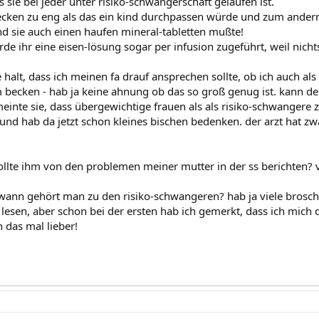
s sie bei jeder unter risiko-schwangerschaft gelaufen ist.
becken zu eng als das ein kind durchpassen würde und zum ander
nd sie auch einen haufen mineral-tabletten mußte!
rde ihr eine eisen-lösung sogar per infusion zugeführt, weil nicht
 halt, dass ich meinen fa drauf ansprechen sollte, ob ich auch als
ecken - hab ja keine ahnung ob das so groß genug ist. kann d
inte sie, dass übergewichtige frauen als als risiko-schwangere z
und hab da jetzt schon kleines bischen bedenken. der arzt hat zw
 sollte ihm von den problemen meiner mutter in der ss berichten?
wann gehört man zu den risiko-schwangeren? hab ja viele bros
s lesen, aber schon bei der ersten hab ich gemerkt, dass ich mich
h das mal lieber!