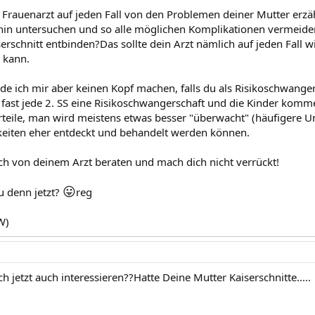
Frauenarzt auf jeden Fall von den Problemen deiner Mutter erzä
fhin untersuchen und so alle möglichen Komplikationen vermeid
rschnitt entbinden?Das sollte dein Arzt nämlich auf jeden Fall w
 kann.
e ich mir aber keinen Kopf machen, falls du als Risikoschwangers
st fast jede 2. SS eine Risikoschwangerschaft und die Kinder komm
rteile, man wird meistens etwas besser "überwacht" (häufigere U
eiten eher entdeckt und behandelt werden können.
ach von deinem Arzt beraten und mach dich nicht verrückt!
😛
u denn jetzt?
reg
W)
h jetzt auch interessieren??Hatte Deine Mutter Kaiserschnitte.....