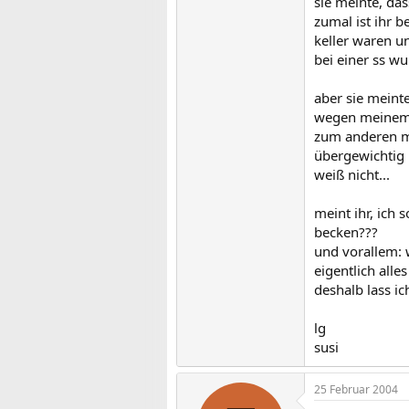
sie meinte, das
zumal ist ihr 
keller waren u
bei einer ss wu
aber sie meinte
wegen meinem b
zum anderen me
übergewichtig 
weiß nicht...
meint ihr, ich
becken???
und vorallem: 
eigentlich alle
deshalb lass ic
lg
susi
25 Februar 2004