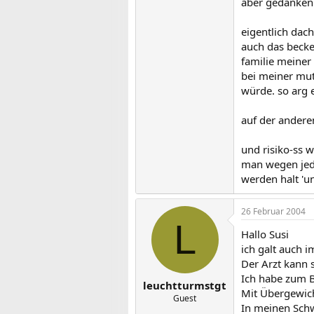
aber gedanken 
eigentlich dach
auch das becke
familie meiner 
bei meiner mut
würde. so arg e
auf der anderen
und risiko-ss w
man wegen jeder
werden halt 'u
26 Februar 2004
L
Hallo Susi
ich galt auch 
Der Arzt kann
Ich habe zum B
leuchtturmstgt
Mit Übergewich
Guest
In meinen Schw