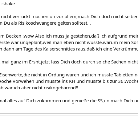
 :shake
 nicht verrückt machen un vor allem,mach Dich doch nicht selber 
n Du als Risikoschwangere gelten solltest...
m Becken :wow Also ich muss ja gestehen,daß ich aufgrund mein
 erste war ungeplant,weil man eben nicht wusste,warum mein So
ich dann am Tage des Kaiserschnittes raus,daß ich eine Verkrümm
t mal ganz im Ersnt,jetzt lass Dich doch durch solche Sachen nich
 Eisenwerte,die nicht in Ordung waren und ich musste Tabletten
 Woche Vorwehen und musste ins KH und musste bis zur 36.Wo
 war ich aber nicht risikogebärend!!
mal alles auf Dich zukommen und genieße die SS,un mach Dich um