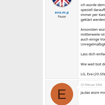
ich würde dem 
speziell darau
eva.m.p
immer per Kaise
Pause
geklärt werden
Ansonsten würd
mittlerweile i
auch einige Vo
Unregelmäßigk
Lass dich einf
Wie weit bist d
LG, Eva (20.SS
25 Februar 2004
E
Ja,das würe mic