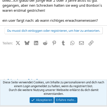
blieb...ich glaub der Junge war 2 oder 3 Jahre alt!Es ist gut
gegangen, aber nen Schrecken hatten sie weg und Bonbon´s
waren erstmal gestrichen!
ein user fargt nach: ab wann richtiges erwachsenenessen?
Du musst dich einloggen oder registrieren, um hier zu antworten.
X (Twitter)
Bluesky
LinkedIn
Reddit
Pinterest
Tumblr
WhatsApp
E-Mail
Link
Teilen:
Babynahrung + Babypflege
Diese Seite verwendet Cookies, um Inhalte zu personalisieren und dich nach
einem Login angemeldet zu halten, wenn du registriert bist.
Durch die weitere Nutzung unserer Webseite erklärst du dich damit
Kontakt
Nutzungsbedingungen
Datenschutz
Hilfe
R
einverstanden.
S
S
®
Community platform by XenForo
© 2010-2026 XenForo Ltd.
Akzeptieren
Erfahre mehr…