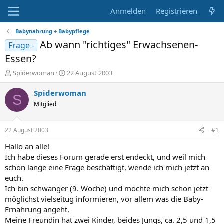
Anmelden
Registrieren
Babynahrung + Babypflege
Ab wann "richtiges" Erwachsenen-
Frage -
Essen?
E
E
Spiderwoman
22 August 2003
r
r
s
s
Spiderwoman
S
t
t
Mitglied
e
e
l
l
l
l
22 August 2003
#1
e
t
r
a
Hallo an alle!
m
Ich habe dieses Forum gerade erst endeckt, und weil mich
schon lange eine Frage beschäftigt, wende ich mich jetzt an
euch.
Ich bin schwanger (9. Woche) und möchte mich schon jetzt
möglichst vielseitug informieren, vor allem was die Baby-
Ernährung angeht.
Meine Freundin hat zwei Kinder, beides Jungs, ca. 2,5 und 1,5