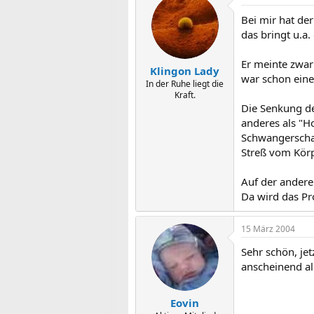
Bei mir hat de
das bringt u.a
Er meinte zwar
Klingon Lady
war schon eine
In der Ruhe liegt die
Kraft.
Die Senkung des
anderes als "H
Schwangerschaf
Streß vom Körp
Auf der andere
Da wird das Pr
15 März 2004
Sehr schön, je
anscheinend al
Eovin