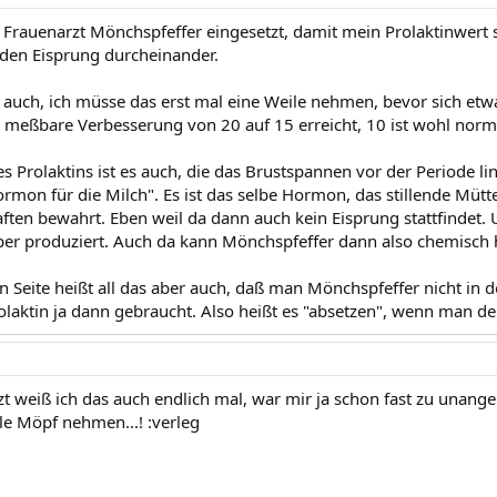
r Frauenarzt Mönchspfeffer eingesetzt, damit mein Prolaktinwert 
. den Eisprung durcheinander.
 auch, ich müsse das erst mal eine Weile nehmen, bevor sich etwa
 meßbare Verbesserung von 20 auf 15 erreicht, 10 ist wohl norm
 Prolaktins ist es auch, die das Brustspannen vor der Periode lind
ormon für die Milch". Es ist das selbe Hormon, das stillende Mütt
ten bewahrt. Eben weil da dann auch kein Eisprung stattfindet. U
er produziert. Auch da kann Mönchspfeffer dann also chemisch 
n Seite heißt all das aber auch, daß man Mönchspfeffer nicht in 
olaktin ja dann gebraucht. Also heißt es "absetzen", wenn man den
tzt weiß ich das auch endlich mal, war mir ja schon fast zu unang
le Möpf nehmen...! :verleg