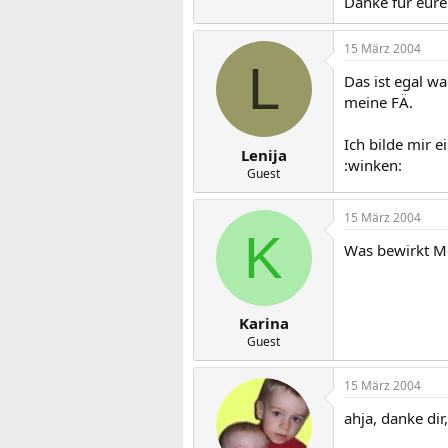
Danke für eure
15 März 2004
L
Das ist egal w
meine FÄ.
Ich bilde mir 
Lenija
:winken:
Guest
15 März 2004
K
Was bewirkt Mö
Karina
Guest
15 März 2004
ahja, danke di