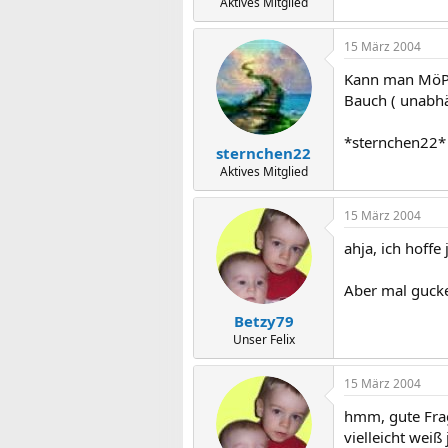
Aktives Mitglied
15 März 2004
Kann man MöPf 
Bauch ( unabhä
*sternchen22*
sternchen22
Aktives Mitglied
15 März 2004
ahja, ich hoffe
Aber mal gucke
Betzy79
Unser Felix
15 März 2004
hmm, gute Frag
vielleicht weiß