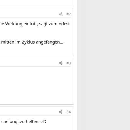
#2
ie Wirkung eintritt, sagt zumindest
 mitten im Zyklus angefangen...
#3
#4
 anfängt zu helfen. :-D