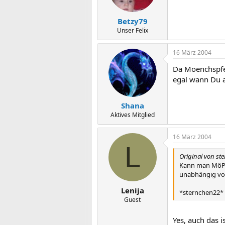
Betzy79
Unser Felix
16 März 2004
Da Moenchspfef
egal wann Du a
Shana
Aktives Mitglied
16 März 2004
L
Original von st
Kann man MöPf 
unabhängig vom
Lenija
*sternchen22*
Guest
Yes, auch das i