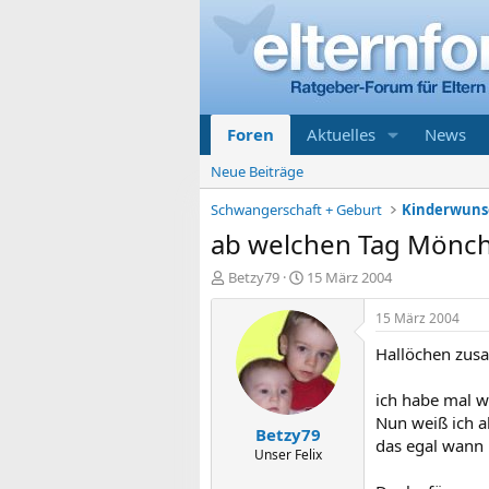
Foren
Aktuelles
News
Neue Beiträge
Schwangerschaft + Geburt
Kinderwunsc
ab welchen Tag Mönch
E
E
Betzy79
15 März 2004
r
r
s
s
15 März 2004
t
t
Hallöchen zu
e
e
l
l
l
l
ich habe mal w
e
t
Nun weiß ich a
Betzy79
r
a
das egal wann
m
Unser Felix