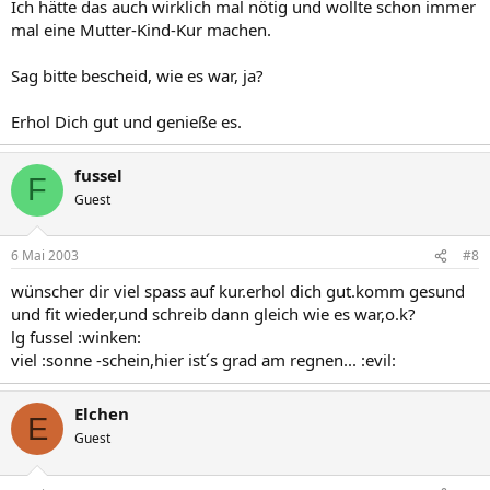
Ich hätte das auch wirklich mal nötig und wollte schon immer
mal eine Mutter-Kind-Kur machen.
Sag bitte bescheid, wie es war, ja?
Erhol Dich gut und genieße es.
fussel
F
Guest
6 Mai 2003
#8
wünscher dir viel spass auf kur.erhol dich gut.komm gesund
und fit wieder,und schreib dann gleich wie es war,o.k?
lg fussel :winken:
viel :sonne -schein,hier ist´s grad am regnen... :evil:
Elchen
E
Guest