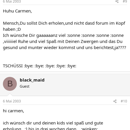
6 Mai 2003
#9
Huhu Carmen,
Mensch,Du sollst Dich erholen,und nicht dasd forum im Kopf
haben ;D
Ich wünsche Dir gaaaaaanz viel :sonne :sonne :sonne :sonne
,viiiiiiel Ruhe und viel Spaß mit Deinen Zwergen und das Du
gesund und munter wieder kommst und uns berichtest,ja????
TSCHÜSSI :bye: :bye: :bye: :bye: :bye:
black_maid
B
Guest
6 Mai 2003
#10
hi carmen,
ich wünsch dir und deinen kids viel spaß und gute
erholung...:] bis in drei wochen dann... :winken: