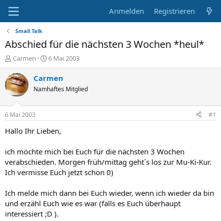
Anmelden
Registrieren
Small Talk
Abschied für die nächsten 3 Wochen *heul*
E
E
Carmen
6 Mai 2003
r
r
s
s
Carmen
t
t
Namhaftes Mitglied
e
e
l
l
l
l
6 Mai 2003
#1
e
t
r
a
Hallo Ihr Lieben,
m
ich möchte mich bei Euch für die nächsten 3 Wochen
verabschieden. Morgen früh/mittag geht´s los zur Mu-Ki-Kur.
Ich vermisse Euch jetzt schon 0)
Ich melde mich dann bei Euch wieder, wenn ich wieder da bin
und erzähl Euch wie es war (falls es Euch überhaupt
interessiert ;D ).