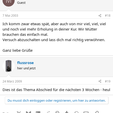
M
Guest
7 Mai 2003
#18
Ich komm zwar etwas spät, aber auch von mir viel, viel, viel
und noch viel mehr Erholung in deiner Kur. Wir Mütter
brauchen das einfach mal.
Versuch abzuschalten und lass dich mal richtig verwöhnen.
Ganz liebe Grüße
flussrose
hier und jetzt
24 März 2009
#19
Dies ist das Thema Abschied für die nächsten 3 Wochen - heul
Du musst dich einloggen oder registrieren, um hier zu antworten.
X (Twitter)
Bluesky
LinkedIn
Reddit
Pinterest
Tumblr
WhatsApp
E-Mail
Link