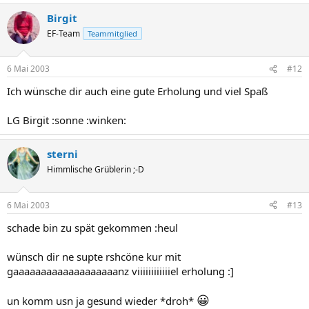
Birgit
EF-Team
Teammitglied
6 Mai 2003
#12
Ich wünsche dir auch eine gute Erholung und viel Spaß
LG Birgit :sonne :winken:
sterni
Himmlische Grüblerin ;-D
6 Mai 2003
#13
schade bin zu spät gekommen :heul
wünsch dir ne supte rshcöne kur mit
gaaaaaaaaaaaaaaaaaaanz viiiiiiiiiiiiel erholung :]
😀
un komm usn ja gesund wieder *droh*