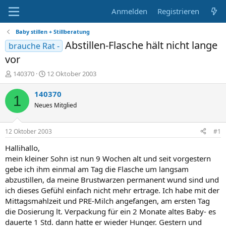
Anmelden
Registrieren
Baby stillen + Stillberatung
Abstillen-Flasche hält nicht lange
brauche Rat -
vor
E
E
140370
12 Oktober 2003
r
r
s
s
140370
1
t
t
Neues Mitglied
e
e
l
l
l
l
12 Oktober 2003
#1
e
t
r
a
Hallihallo,
m
mein kleiner Sohn ist nun 9 Wochen alt und seit vorgestern
gebe ich ihm einmal am Tag die Flasche um langsam
abzustillen, da meine Brustwarzen permanent wund sind und
ich dieses Gefühl einfach nicht mehr ertrage. Ich habe mit der
Mittagsmahlzeit und PRE-Milch angefangen, am ersten Tag
die Dosierung lt. Verpackung für ein 2 Monate altes Baby- es
dauerte 1 Std. dann hatte er wieder Hunger. Gestern und