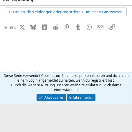
Du musst dich einloggen oder registrieren, um hier zu antworten.
X (Twitter)
Bluesky
LinkedIn
Reddit
Pinterest
Tumblr
WhatsApp
E-Mail
Link
Teilen:
Baby stillen + Stillberatung
Diese Seite verwendet Cookies, um Inhalte zu personalisieren und dich nach
einem Login angemeldet zu halten, wenn du registriert bist.
Durch die weitere Nutzung unserer Webseite erklärst du dich damit
Kontakt
Nutzungsbedingungen
Datenschutz
Hilfe
R
einverstanden.
S
S
®
Community platform by XenForo
© 2010-2026 XenForo Ltd.
Akzeptieren
Erfahre mehr…