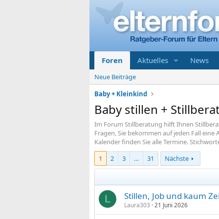
Foren
Aktuelles
News
Neue Beiträge
Baby + Kleinkind
Baby stillen + Stillber
Im Forum Stillberatung hilft Ihnen Stillber
Fragen, Sie bekommen auf jeden Fall eine A
Kalender finden Sie alle Termine. Stichworte:
1
2
3
…
31
Nächste
Stillen, Job und kaum Zei
L
Laura303
21 Juni 2026