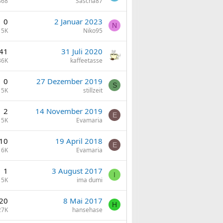
868
Sascha87
0
2 Januar 2023
N
5K
Niko95
41
31 Juli 2020
36K
kaffeetasse
0
27 Dezember 2019
S
5K
stillzeit
2
14 November 2019
E
5K
Evamaria
10
19 April 2018
E
6K
Evamaria
1
3 August 2017
I
5K
ima dumi
20
8 Mai 2017
H
27K
hansehase