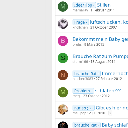
Stillen
Idee/Tipp -
M
mamaray
1 Februar 2011
luftschlucken, kol
Frage -
knöllchen
31 Oktober 2007
Bekommt mein Baby gen
B
brufis
9 März 2015
Brauche Rat zum Pump
S
sturm166
13 August 2014
Immernoch 
brauche Rat -
N
ninchen3083
27 Februar 2012
schlafen???
Problem -
M
megi
23 Oktober 2012
Gibt es hier no
nur so ;-) -
mellipop
2 Juli 2010
2
Baby schläf
brauche Rat -