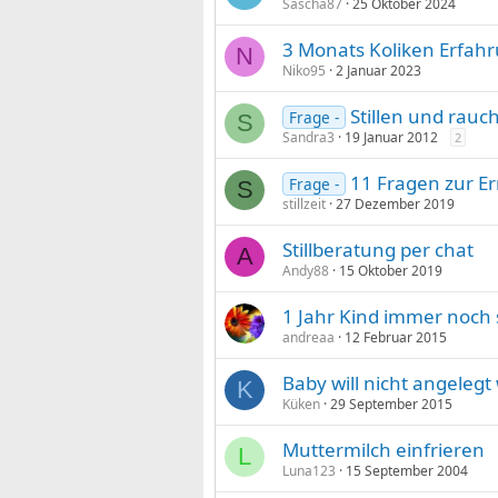
Sascha87
25 Oktober 2024
3 Monats Koliken Erfah
N
Niko95
2 Januar 2023
Stillen und rauc
Frage -
S
Sandra3
19 Januar 2012
2
11 Fragen zur Er
Frage -
S
stillzeit
27 Dezember 2019
Stillberatung per chat
A
Andy88
15 Oktober 2019
1 Jahr Kind immer noch s
andreaa
12 Februar 2015
Baby will nicht angeleg
K
Küken
29 September 2015
Muttermilch einfrieren
L
Luna123
15 September 2004