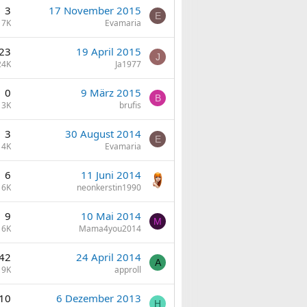
3
17 November 2015
E
7K
Evamaria
23
19 April 2015
J
24K
Ja1977
0
9 März 2015
B
3K
brufis
3
30 August 2014
E
4K
Evamaria
6
11 Juni 2014
6K
neonkerstin1990
9
10 Mai 2014
M
6K
Mama4you2014
42
24 April 2014
A
19K
approll
10
6 Dezember 2013
H