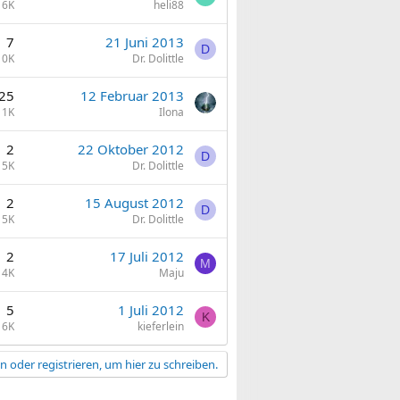
6K
heli88
7
21 Juni 2013
D
10K
Dr. Dolittle
25
12 Februar 2013
11K
Ilona
2
22 Oktober 2012
D
5K
Dr. Dolittle
2
15 August 2012
D
5K
Dr. Dolittle
2
17 Juli 2012
M
4K
Maju
5
1 Juli 2012
K
6K
kieferlein
 oder registrieren, um hier zu schreiben.