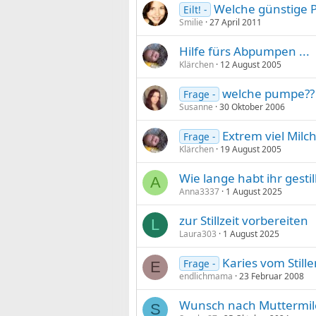
Welche günstige 
Eilt! -
Smilie
27 April 2011
Hilfe fürs Abpumpen ...
Klärchen
12 August 2005
welche pumpe??
Frage -
Susanne
30 Oktober 2006
Extrem viel Mil
Frage -
Klärchen
19 August 2005
Wie lange habt ihr gesti
A
Anna3337
1 August 2025
zur Stillzeit vorbereiten
L
Laura303
1 August 2025
Karies vom Stille
Frage -
E
endlichmama
23 Februar 2008
Wunsch nach Muttermilc
S