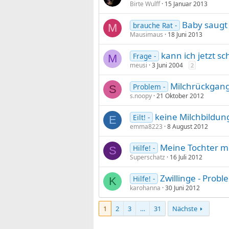
Birte Wulff
15 Januar 2013
Baby saugt 
brauche Rat -
M
Mausimaus
18 Juni 2013
kann ich jetzt s
Frage -
M
meusi
3 Juni 2004
2
Milchrückgang 
Problem -
S
s.noopy
21 Oktober 2012
keine Milchbildun
Eilt! -
E
emma8223
8 August 2012
Meine Tochter m
Hilfe! -
S
Superschatz
16 Juli 2012
Zwillinge - Probl
Hilfe! -
K
karohanna
30 Juni 2012
1
2
3
…
31
Nächste