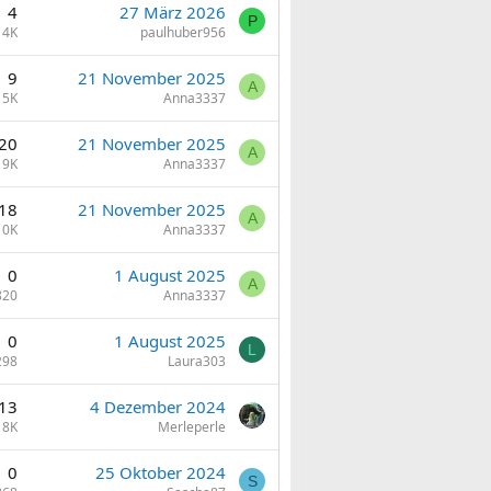
4
27 März 2026
P
4K
paulhuber956
9
21 November 2025
A
5K
Anna3337
20
21 November 2025
A
9K
Anna3337
18
21 November 2025
A
10K
Anna3337
0
1 August 2025
A
820
Anna3337
0
1 August 2025
L
298
Laura303
13
4 Dezember 2024
8K
Merleperle
0
25 Oktober 2024
S