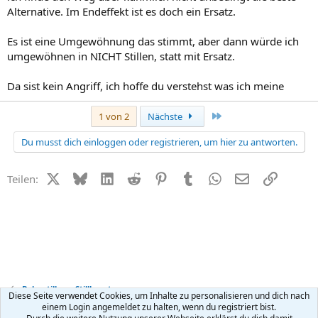
Alternative. Im Endeffekt ist es doch ein Ersatz.
Es ist eine Umgewöhnung das stimmt, aber dann würde ich
umgewöhnen in NICHT Stillen, statt mit Ersatz.
Da sist kein Angriff, ich hoffe du verstehst was ich meine
Letzte
1 von 2
Nächste
Du musst dich einloggen oder registrieren, um hier zu antworten.
X (Twitter)
Bluesky
LinkedIn
Reddit
Pinterest
Tumblr
WhatsApp
E-Mail
Link
Teilen:
Baby stillen + Stillberatung
Diese Seite verwendet Cookies, um Inhalte zu personalisieren und dich nach
einem Login angemeldet zu halten, wenn du registriert bist.