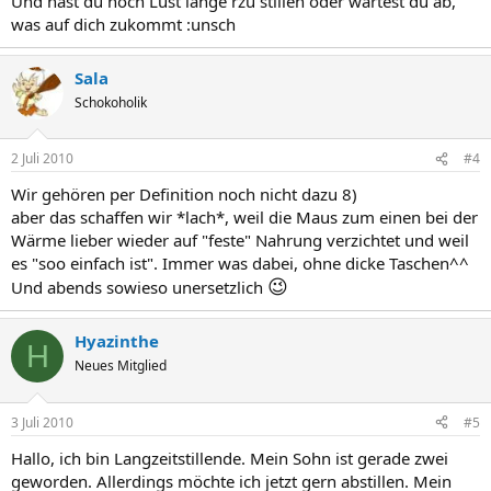
Und hast du noch Lust länge rzu stillen oder wartest du ab,
was auf dich zukommt :unsch
Sala
Schokoholik
2 Juli 2010
#4
Wir gehören per Definition noch nicht dazu 8)
aber das schaffen wir *lach*, weil die Maus zum einen bei der
Wärme lieber wieder auf "feste" Nahrung verzichtet und weil
es "soo einfach ist". Immer was dabei, ohne dicke Taschen^^
😉
Und abends sowieso unersetzlich
Hyazinthe
H
Neues Mitglied
3 Juli 2010
#5
Hallo, ich bin Langzeitstillende. Mein Sohn ist gerade zwei
geworden. Allerdings möchte ich jetzt gern abstillen. Mein