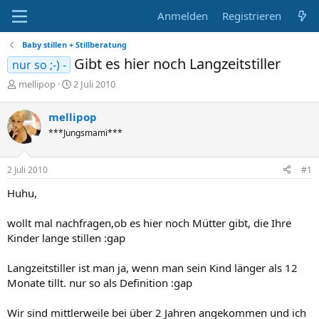
Anmelden
Registrieren
Baby stillen + Stillberatung
Gibt es hier noch Langzeitstiller
nur so ;-) -
E
E
mellipop
2 Juli 2010
r
r
s
s
mellipop
t
t
***Jungsmami***
e
e
l
l
l
l
2 Juli 2010
#1
e
t
r
a
Huhu,
m
wollt mal nachfragen,ob es hier noch Mütter gibt, die Ihre
Kinder lange stillen :gap
Langzeitstiller ist man ja, wenn man sein Kind länger als 12
Monate tillt. nur so als Definition :gap
Wir sind mittlerweile bei über 2 Jahren angekommen und ich