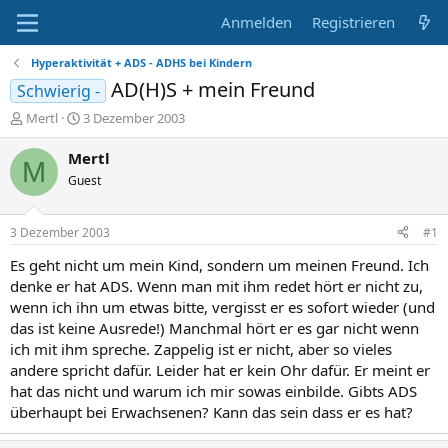
Anmelden
Registrieren
Hyperaktivität + ADS - ADHS bei Kindern
AD(H)S + mein Freund
Schwierig -
E
E
Mertl
3 Dezember 2003
r
r
s
s
Mertl
M
t
t
Guest
e
e
l
l
l
l
3 Dezember 2003
#1
e
t
r
a
Es geht nicht um mein Kind, sondern um meinen Freund. Ich
m
denke er hat ADS. Wenn man mit ihm redet hört er nicht zu,
wenn ich ihn um etwas bitte, vergisst er es sofort wieder (und
das ist keine Ausrede!) Manchmal hört er es gar nicht wenn
ich mit ihm spreche. Zappelig ist er nicht, aber so vieles
andere spricht dafür. Leider hat er kein Ohr dafür. Er meint er
hat das nicht und warum ich mir sowas einbilde. Gibts ADS
überhaupt bei Erwachsenen? Kann das sein dass er es hat?