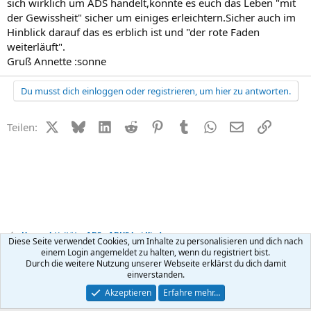
sich wirklich um ADS handelt,könnte es euch das Leben "mit
der Gewissheit" sicher um einiges erleichtern.Sicher auch im
Hinblick darauf das es erblich ist und "der rote Faden
weiterläuft".
Gruß Annette :sonne
Du musst dich einloggen oder registrieren, um hier zu antworten.
X (Twitter)
Bluesky
LinkedIn
Reddit
Pinterest
Tumblr
WhatsApp
E-Mail
Link
Teilen:
Hyperaktivität + ADS - ADHS bei Kindern
Diese Seite verwendet Cookies, um Inhalte zu personalisieren und dich nach
einem Login angemeldet zu halten, wenn du registriert bist.
Durch die weitere Nutzung unserer Webseite erklärst du dich damit
Kontakt
Nutzungsbedingungen
Datenschutz
Hilfe
R
einverstanden.
S
S
®
Community platform by XenForo
© 2010-2026 XenForo Ltd.
Akzeptieren
Erfahre mehr…