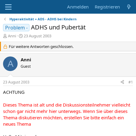
Anmelden
Registrieren
Hyperaktivität + ADS - ADHS bei Kindern
ADHS und Pubertät
Problem -
E
E
Anni
23 August 2003
r
r
s
Für weitere Antworten geschlossen.
s
t
t
e
e
Anni
A
l
l
Guest
l
l
e
t
r
a
23 August 2003
#1
m
ACHTUNG
Dieses Thema ist alt und die Diskussionsteilnehmer vielleicht
schon gar nicht mehr hier unterwegs. Wenn Sie über dieses
Thema diskutieren möchten, erstellen Sie bitte einfach ein
neues Thema