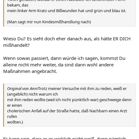
bekam, das
mein linker Arm Kratz und Bißwunden hat und grün und blau ist.
(Man sagt mir nun Kindesmißhandlung nach)
Wieso Du? Es sieht doch eher danach aus, als hätte ER DICH
mißhandelt?
Wenn sowas passiert, dann würde ich sagen, kommst Du
alleine nicht mehr weiter, da sind dann wohl andere
Maßnahmen angebracht.
Original von Anni
Trotz meiner Versuche mit ihm zu reden, weiß er
(angeblich) nicht warum ich
mit ihm reden wollte (weil ich nicht pünktlich war) geschweige denn
er einen
cholerischen Anfall auf der Straße hatte, daß Nachbarn einen Arzt
rufen
wollten.)
Es kann sein, dass er es wirklich nicht weiß, dann nämlich,