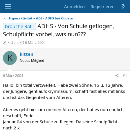
Anmelden
Registrieren
Hyperaktivität + ADS - ADHS bei Kindern
ADHS - Von Schule geflogen,
brauche Rat -
Schulpflicht vorbei, was nun???
E
E
kitten
6 März 2004
r
r
s
s
kitten
K
t
t
Neues Mitglied
e
e
l
l
l
l
6 März 2004
#1
e
t
r
a
Hallo, bin total verzweifelt. Habe zwei Söhne, 15 u. 12 Jahre,
m
der Jüngere, geht aufs Gymnasium, schafft fast alles mit links
und ist das Gegenteil vom Älteren.
Aber es geht hier um meinen Älteren, der hat es nun endlich
geschafft, Ende
Januar 04 von der Schule zu fliegen. Da seine Schulpflicht
nach 2 x