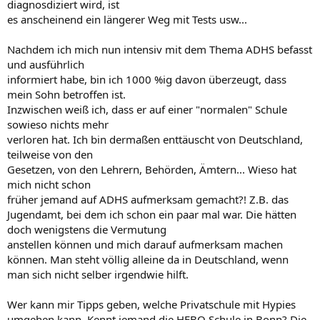
diagnosdiziert wird, ist
es anscheinend ein längerer Weg mit Tests usw...
Nachdem ich mich nun intensiv mit dem Thema ADHS befasst
und ausführlich
informiert habe, bin ich 1000 %ig davon überzeugt, dass
mein Sohn betroffen ist.
Inzwischen weiß ich, dass er auf einer "normalen" Schule
sowieso nichts mehr
verloren hat. Ich bin dermaßen enttäuscht von Deutschland,
teilweise von den
Gesetzen, von den Lehrern, Behörden, Ämtern... Wieso hat
mich nicht schon
früher jemand auf ADHS aufmerksam gemacht?! Z.B. das
Jugendamt, bei dem ich schon ein paar mal war. Die hätten
doch wenigstens die Vermutung
anstellen können und mich darauf aufmerksam machen
können. Man steht völlig alleine da in Deutschland, wenn
man sich nicht selber irgendwie hilft.
Wer kann mir Tipps geben, welche Privatschule mit Hypies
umgehen kann. Kennt jemand die HEBO Schule in Bonn? Die