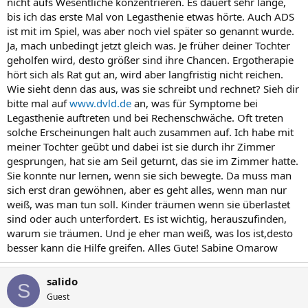
nicht aufs Wesentliche konzentrieren. Es dauert sehr lange,
bis ich das erste Mal von Legasthenie etwas hörte. Auch ADS
ist mit im Spiel, was aber noch viel später so genannt wurde.
Ja, mach unbedingt jetzt gleich was. Je früher deiner Tochter
geholfen wird, desto größer sind ihre Chancen. Ergotherapie
hört sich als Rat gut an, wird aber langfristig nicht reichen.
Wie sieht denn das aus, was sie schreibt und rechnet? Sieh dir
bitte mal auf
www.dvld.de
an, was für Symptome bei
Legasthenie auftreten und bei Rechenschwäche. Oft treten
solche Erscheinungen halt auch zusammen auf. Ich habe mit
meiner Tochter geübt und dabei ist sie durch ihr Zimmer
gesprungen, hat sie am Seil geturnt, das sie im Zimmer hatte.
Sie konnte nur lernen, wenn sie sich bewegte. Da muss man
sich erst dran gewöhnen, aber es geht alles, wenn man nur
weiß, was man tun soll. Kinder träumen wenn sie überlastet
sind oder auch unterfordert. Es ist wichtig, herauszufinden,
warum sie träumen. Und je eher man weiß, was los ist,desto
besser kann die Hilfe greifen. Alles Gute! Sabine Omarow
salido
S
Guest