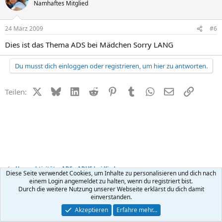
Namhaftes Mitglied
24 März 2009
#6
Dies ist das Thema ADS bei Mädchen Sorry LANG
Du musst dich einloggen oder registrieren, um hier zu antworten.
X (Twitter)
Bluesky
LinkedIn
Reddit
Pinterest
Tumblr
WhatsApp
E-Mail
Link
Teilen:
Hyperaktivität + ADS - ADHS bei Kindern
Diese Seite verwendet Cookies, um Inhalte zu personalisieren und dich nach
einem Login angemeldet zu halten, wenn du registriert bist.
Durch die weitere Nutzung unserer Webseite erklärst du dich damit
Kontakt
Nutzungsbedingungen
Datenschutz
Hilfe
R
einverstanden.
S
S
®
Community platform by XenForo
© 2010-2026 XenForo Ltd.
Akzeptieren
Erfahre mehr…