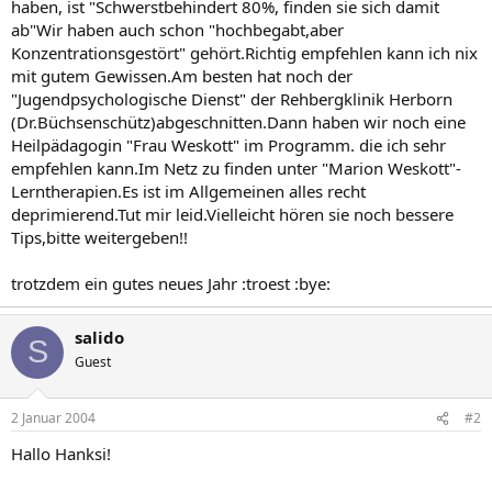
haben, ist "Schwerstbehindert 80%, finden sie sich damit
ab"Wir haben auch schon "hochbegabt,aber
Konzentrationsgestört" gehört.Richtig empfehlen kann ich nix
mit gutem Gewissen.Am besten hat noch der
"Jugendpsychologische Dienst" der Rehbergklinik Herborn
(Dr.Büchsenschütz)abgeschnitten.Dann haben wir noch eine
Heilpädagogin "Frau Weskott" im Programm. die ich sehr
empfehlen kann.Im Netz zu finden unter "Marion Weskott"-
Lerntherapien.Es ist im Allgemeinen alles recht
deprimierend.Tut mir leid.Vielleicht hören sie noch bessere
Tips,bitte weitergeben!!
trotzdem ein gutes neues Jahr :troest :bye:
salido
S
Guest
2 Januar 2004
#2
Hallo Hanksi!