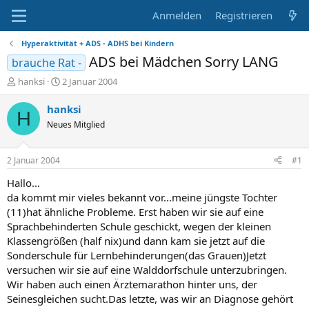
Anmelden
Registrieren
Hyperaktivität + ADS - ADHS bei Kindern
ADS bei Mädchen Sorry LANG
brauche Rat -
E
E
hanksi
2 Januar 2004
r
r
s
s
hanksi
H
t
t
Neues Mitglied
e
e
l
l
l
l
2 Januar 2004
#1
e
t
r
a
Hallo...
m
da kommt mir vieles bekannt vor...meine jüngste Tochter
(11)hat ähnliche Probleme. Erst haben wir sie auf eine
Sprachbehinderten Schule geschickt, wegen der kleinen
Klassengrößen (half nix)und dann kam sie jetzt auf die
Sonderschule für Lernbehinderungen(das Grauen)Jetzt
versuchen wir sie auf eine Walddorfschule unterzubringen.
Wir haben auch einen Ärztemarathon hinter uns, der
Seinesgleichen sucht.Das letzte, was wir an Diagnose gehört