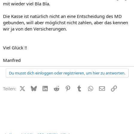
mit wieder viel Bla Bla.
Die Kasse ist natürlich nicht an eine Entscheidung des MD
gebunden, will aber möglichst nicht zahlen, aber das kennen
wir ja von den Versicherungen.
Viel Glück !!
Manfred
Du musst dich einloggen oder registrieren, um hier zu antworten.
X (Twitter)
Bluesky
LinkedIn
Reddit
Pinterest
Tumblr
WhatsApp
E-Mail
Link
Teilen: