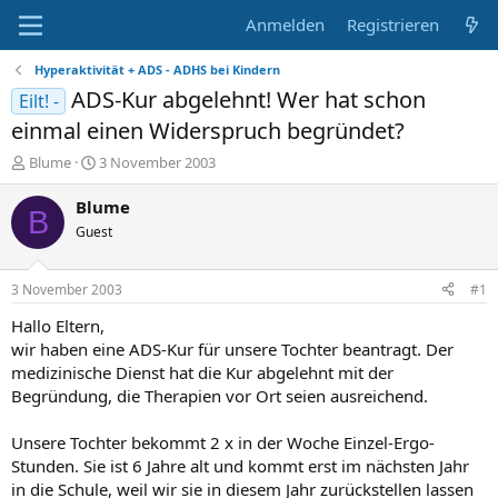
Anmelden
Registrieren
Hyperaktivität + ADS - ADHS bei Kindern
ADS-Kur abgelehnt! Wer hat schon
Eilt! -
einmal einen Widerspruch begründet?
E
E
Blume
3 November 2003
r
r
s
s
Blume
B
t
t
Guest
e
e
l
l
l
l
3 November 2003
#1
e
t
r
a
Hallo Eltern,
m
wir haben eine ADS-Kur für unsere Tochter beantragt. Der
medizinische Dienst hat die Kur abgelehnt mit der
Begründung, die Therapien vor Ort seien ausreichend.
Unsere Tochter bekommt 2 x in der Woche Einzel-Ergo-
Stunden. Sie ist 6 Jahre alt und kommt erst im nächsten Jahr
in die Schule, weil wir sie in diesem Jahr zurückstellen lassen