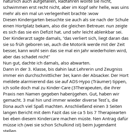
natürlich auch aufgefallen, Radfahren wollte sie nicht,
schwimmen erst recht nicht, aber im Kopf sehr helle, was uins
mehr als ein mal un verlegenheit brachte :wow
Diesen Kindergarten besuchte sie auch als sie nach der Schule
einen Hortplatz bekam, also die gleichen Betreuer. nun zeigte
es sich das sie ein Defizit hat. und sehr leicht ablenkbar sei.
Der Kinderarzt sagte damals, "das verliert sich, liegt daran das
sie so früh geboren sei, auch die Motorik werde mit der Zeit
besser, kann wohl sein das sie mal ein Jahr wiederholen wird,
aber das schadet nicht"
Nun gut, dachte ich damals, also abwarten.
Dann in der 3. Klasse, bis dahin laut Lehrerin und Zeugniss
immer ein durchschnittlicher 3er, kann der Absacker. Der Hort
meldete alarmierend das sie auf ADS-Hypo (Träumer) tippen,
ich solle doch mal zu Kinder-Care (3Therapeuten, die ihrer
Praxis nen Namen gegeben haben)gehen. Gut, haben wir
gemacht. 3 mal hin und immer wieder diverse Test´s, die
Ilona auch viel Spaß machten. Anschließend einen 3 Seiten
langen Bericht mit dem Fazit das sie ca 5 bis 7 Therapiearten
bei eben diesem Kindercare machen müste. Nen Antrag dafür
müsse ich (wei sie schon Schulkind ist) beim Jugendamt
stellen.