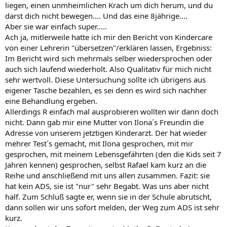
liegen, einen unmheimlichen Krach um dich herum, und du
darst dich nicht bewegen.... Und das eine 8jährige....
Aber sie war einfach super.....
Ach ja, mitlerweile hatte ich mir den Bericht von Kindercare
von einer Lehrerin "übersetzen"/erklären lassen, Ergebniss:
Im Bericht wird sich mehrmals selber wiedersprochen oder
auch sich laufend wiederholt. Also Qualitativ für mich nicht
sehr wertvoll. Diese Untersuchung sollte ich übrigens aus
eigener Tasche bezahlen, es sei denn es wird sich nachher
eine Behandlung ergeben.
Allerdings R einfach mal ausprobieren wollten wir dann doch
nicht. Dann gab mir eine Mutter von Ilona´s Freundin die
Adresse von unserem jetztigen Kinderarzt. Der hat wieder
mehrer Test´s gemacht, mit Ilona gesprochen, mit mir
gesprochen, mit meinem Lebensgefährten (den die Kids seit 7
Jahren kennen) gesprochen, selbst Rafael kam kurz an die
Reihe und anschließend mit uns allen zusammen. Fazit: sie
hat kein ADS, sie ist "nur" sehr Begabt. Was uns aber nicht
half. Zum Schluß sagte er, wenn sie in der Schule abrutscht,
dann sollen wir uns sofort melden, der Weg zum ADS ist sehr
kurz.