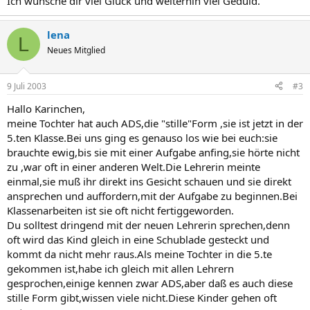
Ich wünsche dir viel Glück und weiterhin viel Geduld.
lena
L
Neues Mitglied
9 Juli 2003
#3
Hallo Karinchen,
meine Tochter hat auch ADS,die "stille"Form ,sie ist jetzt in der
5.ten Klasse.Bei uns ging es genauso los wie bei euch:sie
brauchte ewig,bis sie mit einer Aufgabe anfing,sie hörte nicht
zu ,war oft in einer anderen Welt.Die Lehrerin meinte
einmal,sie muß ihr direkt ins Gesicht schauen und sie direkt
ansprechen und auffordern,mit der Aufgabe zu beginnen.Bei
Klassenarbeiten ist sie oft nicht fertiggeworden.
Du solltest dringend mit der neuen Lehrerin sprechen,denn
oft wird das Kind gleich in eine Schublade gesteckt und
kommt da nicht mehr raus.Als meine Tochter in die 5.te
gekommen ist,habe ich gleich mit allen Lehrern
gesprochen,einige kennen zwar ADS,aber daß es auch diese
stille Form gibt,wissen viele nicht.Diese Kinder gehen oft