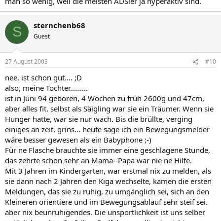
man so wenig, weil die meisten ADSler ja hyperaktiv sind.
sternchenb68
S
Guest
27 August 2003
#10
nee, ist schon gut.... ;D
also, meine Tochter.........
ist in Juni 94 geboren, 4 Wochen zu früh 2600g und 47cm,
aber alles fit, selbst als Säigling war sie ein Träumer. Wenn sie
Hunger hatte, war sie nur wach. Bis die brüllte, verging
einiges an zeit, grins... heute sage ich ein Bewegungsmelder
wäre besser gewesen als ein Babyphone ;-)
Für ne Flasche brauchte sie immer eine geschlagene Stunde,
das zehrte schon sehr an Mama--Papa war nie ne Hilfe.
Mit 3 Jahren im Kindergarten, war erstmal nix zu melden, als
sie dann nach 2 Jahren den Kiga wechselte, kamen die ersten
Meldungen, das sie zu ruhig, zu umgänglich sei, sich an den
Kleineren orientiere und im Bewegungsablauf sehr steif sei.
aber nix beunruhigendes. Die unsportlichkeit ist uns selber