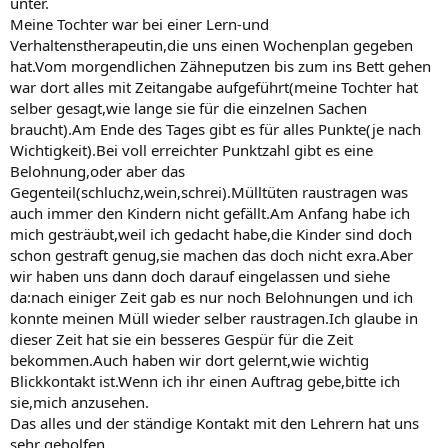
unter.
Meine Tochter war bei einer Lern-und
Verhaltenstherapeutin,die uns einen Wochenplan gegeben
hat.Vom morgendlichen Zähneputzen bis zum ins Bett gehen
war dort alles mit Zeitangabe aufgeführt(meine Tochter hat
selber gesagt,wie lange sie für die einzelnen Sachen
braucht).Am Ende des Tages gibt es für alles Punkte(je nach
Wichtigkeit).Bei voll erreichter Punktzahl gibt es eine
Belohnung,oder aber das
Gegenteil(schluchz,wein,schrei).Mülltüten raustragen was
auch immer den Kindern nicht gefällt.Am Anfang habe ich
mich gesträubt,weil ich gedacht habe,die Kinder sind doch
schon gestraft genug,sie machen das doch nicht exra.Aber
wir haben uns dann doch darauf eingelassen und siehe
da:nach einiger Zeit gab es nur noch Belohnungen und ich
konnte meinen Müll wieder selber raustragen.Ich glaube in
dieser Zeit hat sie ein besseres Gespür für die Zeit
bekommen.Auch haben wir dort gelernt,wie wichtig
Blickkontakt ist.Wenn ich ihr einen Auftrag gebe,bitte ich
sie,mich anzusehen.
Das alles und der ständige Kontakt mit den Lehrern hat uns
sehr geholfen.