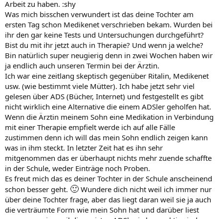
Arbeit zu haben. :shy
Was mich bisschen verwundert ist das deine Tochter am
ersten Tag schon Medikenet verschrieben bekam. Wurden bei
ihr den gar keine Tests und Untersuchungen durchgeführt?
Bist du mit ihr jetzt auch in Therapie? Und wenn ja welche?
Bin natürlich super neugierig denn in zwei Wochen haben wir
ja endlich auch unseren Termin bei der Ärztin.
Ich war eine zeitlang skeptisch gegenüber Ritalin, Medikenet
usw. (wie bestimmt viele Mütter). Ich habe jetzt sehr viel
gelesen über ADS (Bücher, Internet) und festgestellt es gibt
nicht wirklich eine Alternative die einem ADSler geholfen hat.
Wenn die Ärztin meinem Sohn eine Medikation in Verbindung
mit einer Therapie empfielt werde ich auf alle Fälle
zustimmen denn ich will das mein Sohn endlich zeigen kann
was in ihm steckt. In letzter Zeit hat es ihn sehr
mitgenommen das er überhaupt nichts mehr zuende schaffte
in der Schule, weder Einträge noch Proben.
Es freut mich das es deiner Tochter in der Schule anscheinend
🙂
schon besser geht.
Wundere dich nicht weil ich immer nur
über deine Tochter frage, aber das liegt daran weil sie ja auch
die verträumte Form wie mein Sohn hat und darüber liest