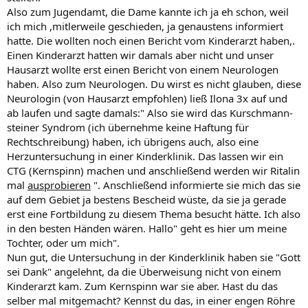
Also zum Jugendamt, die Dame kannte ich ja eh schon, weil
ich mich ,mitlerweile geschieden, ja genaustens informiert
hatte. Die wollten noch einen Bericht vom Kinderarzt haben,.
Einen Kinderarzt hatten wir damals aber nicht und unser
Hausarzt wollte erst einen Bericht von einem Neurologen
haben. Also zum Neurologen. Du wirst es nicht glauben, diese
Neurologin (von Hausarzt empfohlen) ließ Ilona 3x auf und
ab laufen und sagte damals:" Also sie wird das Kurschmann-
steiner Syndrom (ich übernehme keine Haftung für
Rechtschreibung) haben, ich übrigens auch, also eine
Herzuntersuchung in einer Kinderklinik. Das lassen wir ein
CTG (Kernspinn) machen und anschließend werden wir Ritalin
mal
ausprobieren
". Anschließend informierte sie mich das sie
auf dem Gebiet ja bestens Bescheid wüste, da sie ja gerade
erst eine Fortbildung zu diesem Thema besucht hätte. Ich also
in den besten Händen wären. Hallo" geht es hier um meine
Tochter, oder um mich".
Nun gut, die Untersuchung in der Kinderklinik haben sie "Gott
sei Dank" angelehnt, da die Überweisung nicht von einem
Kinderarzt kam. Zum Kernspinn war sie aber. Hast du das
selber mal mitgemacht? Kennst du das, in einer engen Röhre