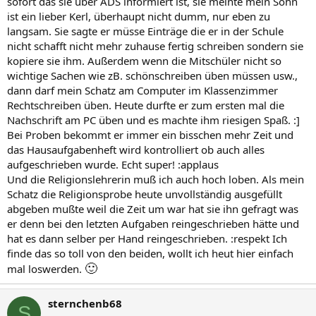
sofort das sie über ADS informiert ist, sie meinte mein Sohn
ist ein lieber Kerl, überhaupt nicht dumm, nur eben zu
langsam. Sie sagte er müsse Einträge die er in der Schule
nicht schafft nicht mehr zuhause fertig schreiben sondern sie
kopiere sie ihm. Außerdem wenn die Mitschüler nicht so
wichtige Sachen wie zB. schönschreiben üben müssen usw.,
dann darf mein Schatz am Computer im Klassenzimmer
Rechtschreiben üben. Heute durfte er zum ersten mal die
Nachschrift am PC üben und es machte ihm riesigen Spaß. :]
Bei Proben bekommt er immer ein bisschen mehr Zeit und
das Hausaufgabenheft wird kontrolliert ob auch alles
aufgeschrieben wurde. Echt super! :applaus
Und die Religionslehrerin muß ich auch hoch loben. Als mein
Schatz die Religionsprobe heute unvollständig ausgefüllt
abgeben mußte weil die Zeit um war hat sie ihn gefragt was
er denn bei den letzten Aufgaben reingeschrieben hätte und
hat es dann selber per Hand reingeschrieben. :respekt Ich
finde das so toll von den beiden, wollt ich heut hier einfach
🙂
mal loswerden.
sternchenb68
S