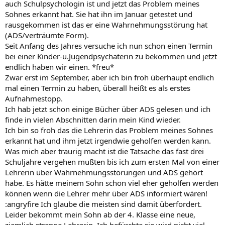
auch Schulpsychologin ist und jetzt das Problem meines
Sohnes erkannt hat. Sie hat ihn im Januar getestet und
rausgekommen ist das er eine Wahrnehmungsstörung hat
(ADS/verträumte Form).
Seit Anfang des Jahres versuche ich nun schon einen Termin
bei einer Kinder-u.Jugendpsychaterin zu bekommen und jetzt
endlich haben wir einen. *freu*
Zwar erst im September, aber ich bin froh überhaupt endlich
mal einen Termin zu haben, überall heißt es als erstes
Aufnahmestopp.
Ich hab jetzt schon einige Bücher über ADS gelesen und ich
finde in vielen Abschnitten darin mein Kind wieder.
Ich bin so froh das die Lehrerin das Problem meines Sohnes
erkannt hat und ihm jetzt irgendwie geholfen werden kann.
Was mich aber traurig macht ist die Tatsache das fast drei
Schuljahre vergehen mußten bis ich zum ersten Mal von einer
Lehrerin über Wahrnehmungsstörungen und ADS gehört
habe. Es hätte meinem Sohn schon viel eher geholfen werden
können wenn die Lehrer mehr über ADS informiert wären!
:angryfire Ich glaube die meisten sind damit überfordert.
Leider bekommt mein Sohn ab der 4. Klasse eine neue,
ziemlich strenge Lehrerin. Ich befürchte sie wird nicht viel