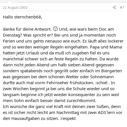
22 August 2003
#7
Hallo sternchenb68,
🙂
danke für deine Antwort.
Und, wie wars beim Doc am
Dienstag? Was spricht er? Bei uns sind ja momentan noch
Ferien und uns gehts nenauso wie euch. Es läuft alles lockerer
und so werden weniger Regeln eingehalten. Papa und Mama
hatten jetzt Urlaub und da muß ich zugeben fiel es uns
manchmal schwer sich an feste Regeln zu halten. Da wurde
dann nicht jeden Abend um halb sieben Abend gegessen
sondern spätabends noch gegrillt oder einfach im Biergarten
was gegessen bei dem schönen Wetter oder Sohnemann
durfte auch mal vorm Fehrnseher frühstücken. :schiel . In
zwei Wochen beginnt ja bei uns die Schule wieder und so
langsam beginne ich jetzt wieder konsequenter zu sein weil
mein Sohn einfach besser damit zurechtkommt.
Ich wünsche die ganz viel Kraft mit deinen zwei Süßen, denn
es ist sicher nicht leicht am Nachmittag mit zwei ADS´lern vor
den Hausaufgaben zu sitzen. :respekt