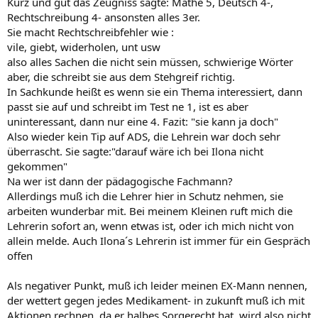
Kurz und gut das Zeugniss sagte: Mathe 5, Deutsch 4-,
Rechtschreibung 4- ansonsten alles 3er.
Sie macht Rechtschreibfehler wie :
vile, giebt, widerholen, unt usw
also alles Sachen die nicht sein müssen, schwierige Wörter
aber, die schreibt sie aus dem Stehgreif richtig.
In Sachkunde heißt es wenn sie ein Thema interessiert, dann
passt sie auf und schreibt im Test ne 1, ist es aber
uninteressant, dann nur eine 4. Fazit: "sie kann ja doch"
Also wieder kein Tip auf ADS, die Lehrein war doch sehr
überrascht. Sie sagte:"darauf wäre ich bei Ilona nicht
gekommen"
Na wer ist dann der pädagogische Fachmann?
Allerdings muß ich die Lehrer hier in Schutz nehmen, sie
arbeiten wunderbar mit. Bei meinem Kleinen ruft mich die
Lehrerin sofort an, wenn etwas ist, oder ich mich nicht von
allein melde. Auch Ilona´s Lehrerin ist immer für ein Gespräch
offen
Als negativer Punkt, muß ich leider meinen EX-Mann nennen,
der wettert gegen jedes Medikament- in zukunft muß ich mit
Aktionen rechnen, da er halbes Sorgerecht hat, wird also nicht