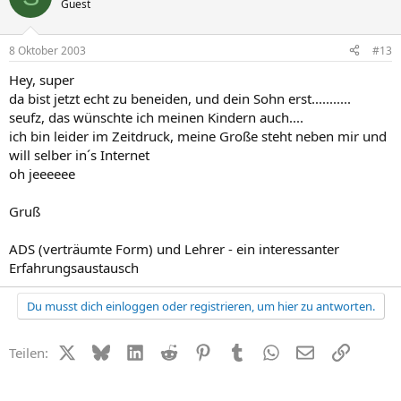
Guest
8 Oktober 2003
#13
Hey, super
da bist jetzt echt zu beneiden, und dein Sohn erst...........
seufz, das wünschte ich meinen Kindern auch....
ich bin leider im Zeitdruck, meine Große steht neben mir und
will selber in´s Internet
oh jeeeeee
Gruß
ADS (verträumte Form) und Lehrer - ein interessanter
Erfahrungsaustausch
Du musst dich einloggen oder registrieren, um hier zu antworten.
X (Twitter)
Bluesky
LinkedIn
Reddit
Pinterest
Tumblr
WhatsApp
E-Mail
Link
Teilen: