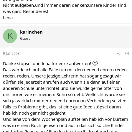
Nicht aufgeben,und immer daran denken:unsere Kinder sind
was ganz Besonderes!
Lena
karinchen
K
Guest
9 Juli 2003
#4
🙂
Danke stöpsel und lena für eure antworten!
Das werde ich auf alle Fälle tun mit den neuen Lehrern reden,
reden, reden. Unsere jetzige Lehrerin hat sogar gesagt wir
dürfen sie jederzeit anrufen auch wenn sie dann auf einer
anderen Schule unterrichtet und sie würde gerne öfter von
uns hören wie es meinem Sohn so geht. Vielleicht würde sie
sich ja wirklich mit der neuen Lehrerin in Verbindung setzten
falls es Probleme gibt, das ist eine gute Idee stöpsel daran
hab ich noch gar nicht gedacht.
Und lena von dem Wochenplan aufstellen hab ich vor kurzem
was in einem Buch gelesen und auch das sich solche Kinder
mit festen Regeln im Alltag leichter tun.Es freut mich das