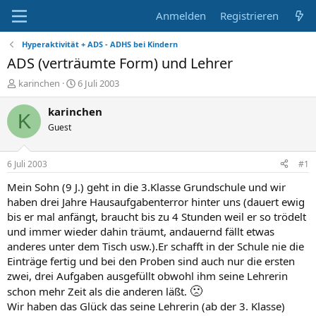
Anmelden
Registrieren
Hyperaktivität + ADS - ADHS bei Kindern
ADS (verträumte Form) und Lehrer
E
E
karinchen
6 Juli 2003
r
r
s
s
karinchen
K
t
t
Guest
e
e
l
l
l
l
6 Juli 2003
#1
e
t
r
a
Mein Sohn (9 J.) geht in die 3.Klasse Grundschule und wir
m
haben drei Jahre Hausaufgabenterror hinter uns (dauert ewig
bis er mal anfängt, braucht bis zu 4 Stunden weil er so trödelt
und immer wieder dahin träumt, andauernd fällt etwas
anderes unter dem Tisch usw.).Er schafft in der Schule nie die
Einträge fertig und bei den Proben sind auch nur die ersten
zwei, drei Aufgaben ausgefüllt obwohl ihm seine Lehrerin
🙁
schon mehr Zeit als die anderen läßt.
Wir haben das Glück das seine Lehrerin (ab der 3. Klasse)