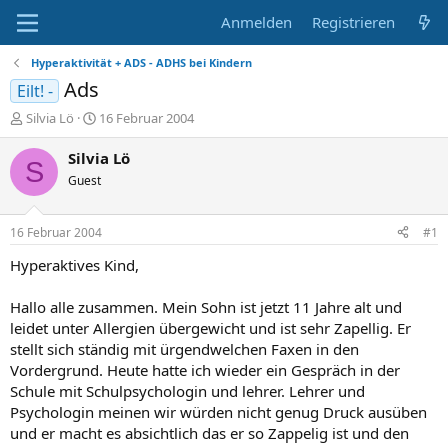
Anmelden
Registrieren
Hyperaktivität + ADS - ADHS bei Kindern
Ads
Eilt! -
E
E
Silvia Lö
16 Februar 2004
r
r
s
s
Silvia Lö
S
t
t
Guest
e
e
l
l
l
l
16 Februar 2004
#1
e
t
r
a
Hyperaktives Kind,
m
Hallo alle zusammen. Mein Sohn ist jetzt 11 Jahre alt und
leidet unter Allergien übergewicht und ist sehr Zapellig. Er
stellt sich ständig mit ürgendwelchen Faxen in den
Vordergrund. Heute hatte ich wieder ein Gespräch in der
Schule mit Schulpsychologin und lehrer. Lehrer und
Psychologin meinen wir würden nicht genug Druck ausüben
und er macht es absichtlich das er so Zappelig ist und den