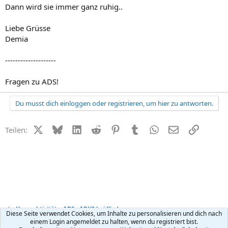
Dann wird sie immer ganz ruhig..
Liebe Grüsse
Demia
--------------------
Fragen zu ADS!
Du musst dich einloggen oder registrieren, um hier zu antworten.
X (Twitter)
Bluesky
LinkedIn
Reddit
Pinterest
Tumblr
WhatsApp
E-Mail
Link
Teilen:
Hyperaktivität + ADS - ADHS bei Kindern
Diese Seite verwendet Cookies, um Inhalte zu personalisieren und dich nach
einem Login angemeldet zu halten, wenn du registriert bist.