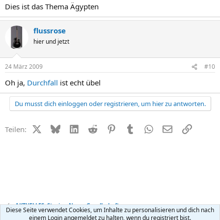
Dies ist das Thema Ägypten
flussrose
hier und jetzt
24 März 2009
#10
Oh ja,
Durchfall
ist echt übel
Du musst dich einloggen oder registrieren, um hier zu antworten.
X (Twitter)
Bluesky
LinkedIn
Reddit
Pinterest
Tumblr
WhatsApp
E-Mail
Link
Teilen:
AKTUELLES: Stories, News, Gesellschaft
Diese Seite verwendet Cookies, um Inhalte zu personalisieren und dich nach
einem Login angemeldet zu halten, wenn du registriert bist.