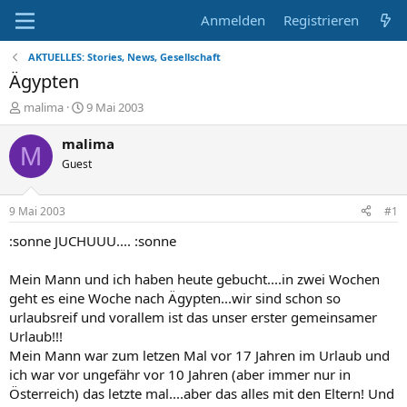
Anmelden
Registrieren
AKTUELLES: Stories, News, Gesellschaft
Ägypten
E
E
malima
9 Mai 2003
r
r
s
s
malima
M
t
t
Guest
e
e
l
l
l
l
9 Mai 2003
#1
e
t
r
a
:sonne JUCHUUU.... :sonne
m
Mein Mann und ich haben heute gebucht....in zwei Wochen
geht es eine Woche nach Ägypten...wir sind schon so
urlaubsreif und vorallem ist das unser erster gemeinsamer
Urlaub!!!
Mein Mann war zum letzen Mal vor 17 Jahren im Urlaub und
ich war vor ungefähr vor 10 Jahren (aber immer nur in
Österreich) das letzte mal....aber das alles mit den Eltern! Und