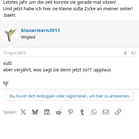
Letztes jahr um die zeit konnte sie gerade mal sitzen!
Und jetzt habe ich hier ne kleine süße Zicke an meiner seiter!
:baeh:
blauerstern2011
Mitglied
15 April 2012
#2
süß!
aber verjährt, was sagt sie denn jetzt so?? :applaus
lg!
Du musst dich einloggen oder registrieren, um hier zu antworten.
X (Twitter)
Bluesky
LinkedIn
Reddit
Pinterest
Tumblr
WhatsApp
E-Mail
Link
Teilen: