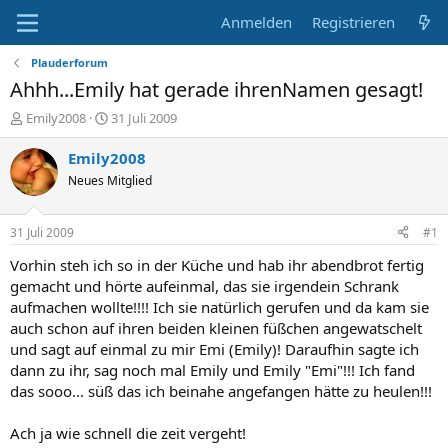
Anmelden
Registrieren
Plauderforum
Ahhh...Emily hat gerade ihrenNamen gesagt!
E
E
Emily2008
31 Juli 2009
r
r
s
s
Emily2008
t
t
Neues Mitglied
e
e
l
l
l
l
31 Juli 2009
#1
e
t
r
a
Vorhin steh ich so in der Küche und hab ihr abendbrot fertig
m
gemacht und hörte aufeinmal, das sie irgendein Schrank
aufmachen wollte!!!! Ich sie natürlich gerufen und da kam sie
auch schon auf ihren beiden kleinen füßchen angewatschelt
und sagt auf einmal zu mir Emi (Emily)! Daraufhin sagte ich
dann zu ihr, sag noch mal Emily und Emily "Emi"!!! Ich fand
das sooo... süß das ich beinahe angefangen hätte zu heulen!!!
Ach ja wie schnell die zeit vergeht!