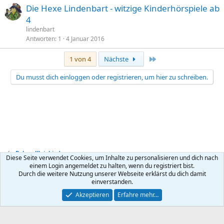
Die Hexe Lindenbart - witzige Kinderhörspiele ab
4
lindenbart
Antworten
1
4 Januar 2016
Letzte
1 von 4
Nächste
Du musst dich einloggen oder registrieren, um hier zu schreiben.
Baby + Kleinkind
Diese Seite verwendet Cookies, um Inhalte zu personalisieren und dich nach
einem Login angemeldet zu halten, wenn du registriert bist.
Durch die weitere Nutzung unserer Webseite erklärst du dich damit
Kontakt
Nutzungsbedingungen
Datenschutz
Hilfe
R
einverstanden.
S
S
®
Community platform by XenForo
© 2010-2026 XenForo Ltd.
Akzeptieren
Erfahre mehr…