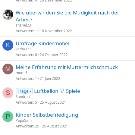
Antworten
0
20 Dezember 2022
Wie überwinden Sie die Müdigkeit nach der
Arbeit?
shanel23
Antworten
1
18 November 2022
Umfrage Kindermöbel
K
katha333
Antworten
0
24 Oktober 2022
Meine Erfahrung mit Muttermilchschmuck
M
mumi5
Antworten
1
21 Juni 2022
Luftballon 🎈 Spiele
Frage -
S
Sandraa1
Antworten
5
25 August 2021
Kinder Selbstbefriedigung
P
PapaSam
Antworten
25
25 August 2021