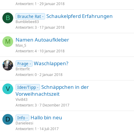
r
Antworten
1
29 Januar 2018
a
Schaukelpferd Erfahrungen
g
Brauche Rat -
B
Bumblebee83
e
Antworten
3
17 Januar 2018
Namen Autoaufkleber
M
Max_S
Antworten
4
10 Januar 2018
Waschlappen?
Frage -
Britterfit
Antworten
0
2 Januar 2018
Schnäppchen in der
Idee/Tipp -
V
Vorweihnachtszeit
Vivi843
Antworten
3
7 Dezember 2017
Hallo bin neu
Info -
D
Danieleesi
Antworten
1
14 Juli 2017