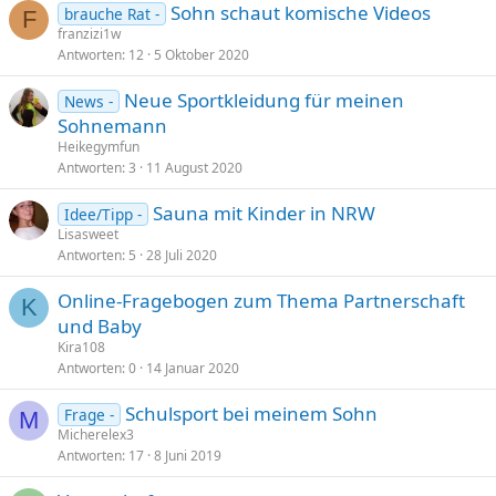
Sohn schaut komische Videos
brauche Rat -
F
franzizi1w
Antworten
12
5 Oktober 2020
Neue Sportkleidung für meinen
News -
Sohnemann
Heikegymfun
Antworten
3
11 August 2020
Sauna mit Kinder in NRW
Idee/Tipp -
Lisasweet
Antworten
5
28 Juli 2020
Online-Fragebogen zum Thema Partnerschaft
K
und Baby
Kira108
Antworten
0
14 Januar 2020
Schulsport bei meinem Sohn
Frage -
M
Micherelex3
Antworten
17
8 Juni 2019