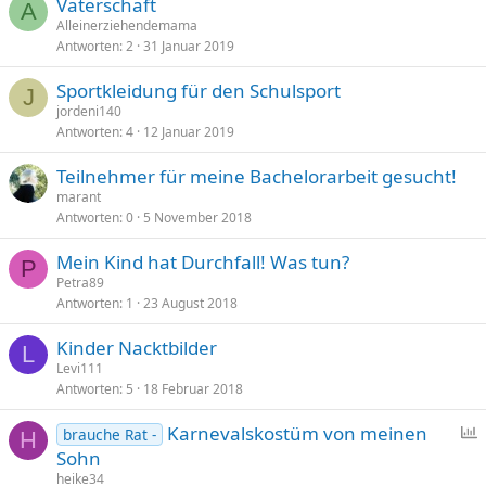
Vaterschaft
A
Alleinerziehendemama
Antworten
2
31 Januar 2019
Sportkleidung für den Schulsport
J
jordeni140
Antworten
4
12 Januar 2019
Teilnehmer für meine Bachelorarbeit gesucht!
marant
Antworten
0
5 November 2018
Mein Kind hat Durchfall! Was tun?
P
Petra89
Antworten
1
23 August 2018
Kinder Nacktbilder
L
Levi111
Antworten
5
18 Februar 2018
Karnevalskostüm von meinen
brauche Rat -
H
Sohn
f
heike34