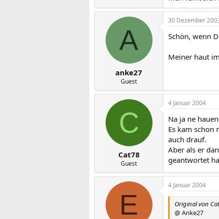
30 Dezember 200
A
Schön, wenn De
Meiner haut im
anke27
Guest
4 Januar 2004
C
Na ja ne hauen 
Es kam schon m
auch drauf.
Aber als er dan
Cat78
geantwortet ha
Guest
4 Januar 2004
E
Original von Ca
@ Anke27