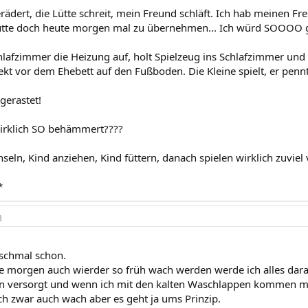
erädert, die Lütte schreit, mein Freund schläft. Ich hab meinen
ütte doch heute morgen mal zu übernehmen... Ich würd SOOOO ge
hlafzimmer die Heizung auf, holt Spielzeug ins Schlafzimmer und
rekt vor dem Ehebett auf den Fußboden. Die Kleine spielt, er pen
sgerastet!
irklich SO behämmert????
seln, Kind anziehen, Kind füttern, danach spielen wirklich zuviel
*
3
schmal schon.
ine morgen auch wierder so früh wach werden werde ich alles dar
en versorgt und wenn ich mit den kalten Waschlappen kommen m
ich zwar auch wach aber es geht ja ums Prinzip.