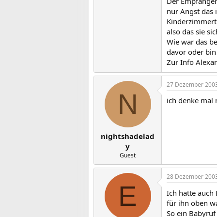
Der Empfänger
nur Angst das 
Kinderzimmertü
also das sie si
Wie war das be
davor oder bin
Zur Info Alexa
27 Dezember 200
N
ich denke mal 
nightshadelad
y
Guest
28 Dezember 200
E
Ich hatte auc
für ihn oben wa
So ein Babyruf