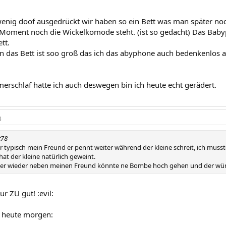
enig doof ausgedrückt wir haben so ein Bett was man später n
Moment noch die Wickelkomode steht. (ist so gedacht) Das Bab
tt.
 das Bett ist soo groß das ich das abyphone auch bedenkenlos 
erschlaf hatte ich auch deswegen bin ich heute echt gerädert.
3
t78
 typisch mein Freund er pennt weiter während der kleine schreit, ich musst
 hat der kleine natürlich geweint.
mer wieder neben meinen Freund könnte ne Bombe hoch gehen und der wür
r ZU gut! :evil:
l heute morgen: