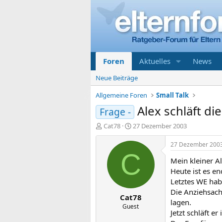
Foren
Aktuelles
News
Neue Beiträge
Allgemeine Foren
Small Talk
Alex schläft d
Frage -
E
E
Cat78
27 Dezember 2003
r
r
s
s
27 Dezember 200
t
t
C
Mein kleiner A
e
e
l
l
Heute ist es en
l
l
Letztes WE hab
e
t
Die Anziehsach
Cat78
r
a
lagen.
m
Guest
Jetzt schläft e