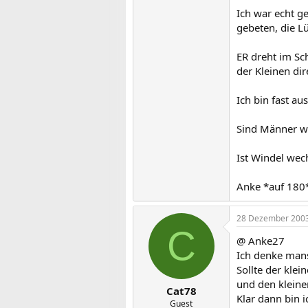
Ich war echt g
gebeten, die L
ER dreht im Sc
der Kleinen di
Ich bin fast au
Sind Männer w
Ist Windel wech
Anke *auf 180
28 Dezember 200
C
@ Anke27
Ich denke man
Sollte der kle
und den klein
Cat78
Klar dann bin 
Guest