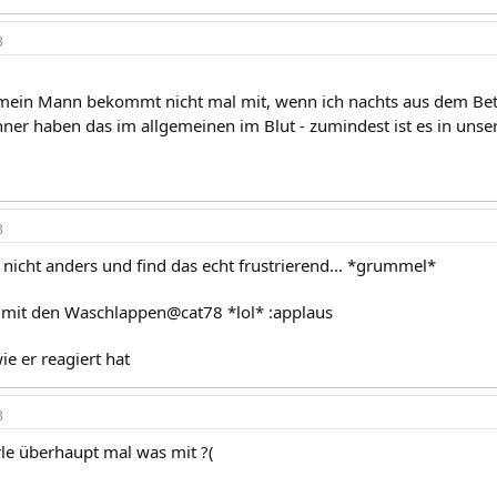
3
 mein Mann bekommt nicht mal mit, wenn ich nachts aus dem Bett 
ner haben das im allgemeinen im Blut - zumindest ist es in unsere
3
 nicht anders und find das echt frustrierend... *grummel*
 mit den Waschlappen@cat78 *lol* :applaus
ie er reagiert hat
3
e überhaupt mal was mit ?(