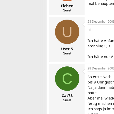
mal behaupten.
Elchen
Guest
28 Dezember 200
U
Hi !
Ich hatte Anfa
anschlug ! ;D
User 5
Guest
Ich hätte nur 
28 Dezember 200
C
So erste Nacht
bis 9 Uhr gesch
Na ja dann hab 
hatte.
Cat78
Aber mal wiede
Guest
fertig machen u
Ich sags ja i