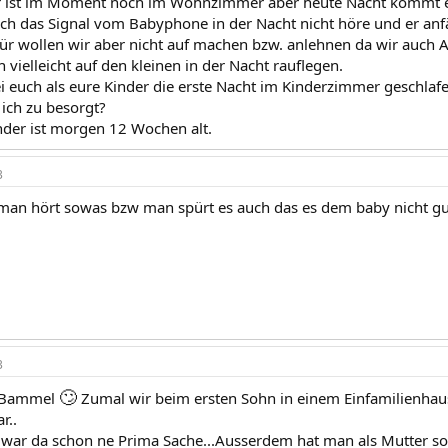
 ist im Moment noch im Wohnzimmer aber heute Nacht kommt er 
ich das Signal vom Babyphone in der Nacht nicht höre und er anf
r wollen wir aber nicht auf machen bzw. anlehnen da wir auch 
ch vielleicht auf den kleinen in der Nacht rauflegen.
i euch als eure Kinder die erste Nacht im Kinderzimmer geschlaf
 ich zu besorgt?
nder ist morgen 12 Wochen alt.
3
man hört sowas bzw man spürt es auch das es dem baby nicht gu
3
🙄
h Bammel
Zumal wir beim ersten Sohn in einem Einfamilienh
r..
 war da schon ne Prima Sache...Ausserdem hat man als Mutter so 