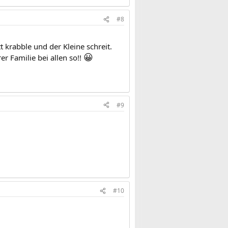
#8
krabble und der Kleine schreit.
😀
r Familie bei allen so!!
#9
#10