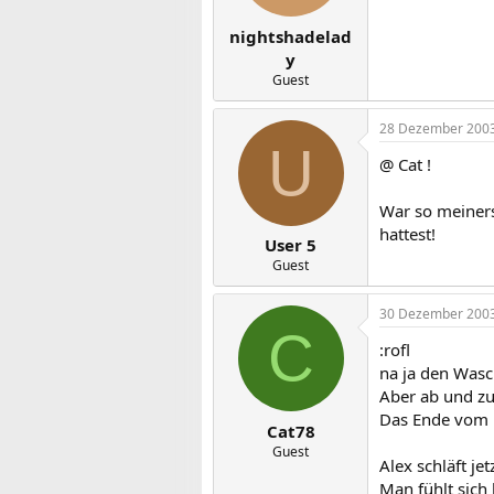
nightshadelad
y
Guest
28 Dezember 200
U
@ Cat !
War so meiners
hattest!
User 5
Guest
30 Dezember 200
C
:rofl
na ja den Wasc
Aber ab und zu
Das Ende vom L
Cat78
Guest
Alex schläft j
Man fühlt sich