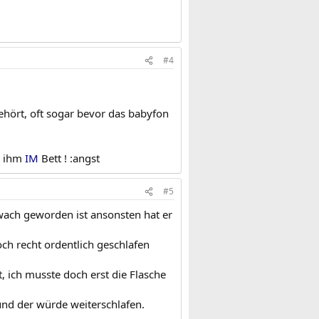
#4
hört, oft sogar bevor das babyfon
i ihm
IM
Bett ! :angst
#5
 wach geworden ist ansonsten hat er
och recht ordentlich geschlafen
, ich musste doch erst die Flasche
nd der würde weiterschlafen.