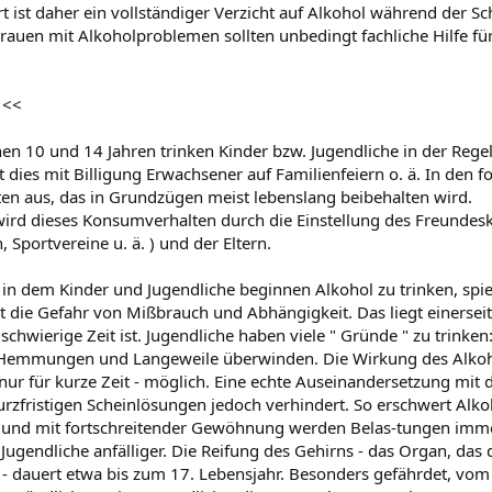
 ist daher ein vollständiger Verzicht auf Alkohol während der S
rauen mit Alkoholproblemen sollten unbedingt fachliche Hilfe für
 <<
hen 10 und 14 Jahren trinken Kinder bzw. Jugendliche in der Rege
 dies mit Billigung Erwachsener auf Familienfeiern o. ä. In den f
n aus, das in Grundzügen meist lebenslang beibehalten wird.
wird dieses Konsumverhalten durch die Einstellung des Freundesk
Sportvereine u. ä. ) und der Eltern.
 in dem Kinder und Jugendliche beginnen Alkohol zu trinken, spielt
st die Gefahr von Mißbrauch und Abhängigkeit. Das liegt einersei
schwierige Zeit ist. Jugendliche haben viele " Gründe " zu trinke
Hemmungen und Langeweile überwinden. Die Wirkung des Alkoho
nur für kurze Zeit - möglich. Eine echte Auseinandersetzung mit 
urzfristigen Scheinlösungen jedoch verhindert. So erschwert Alkoh
, und mit fortschreitender Gewöhnung werden Belas-tungen imm
 Jugendliche anfälliger. Die Reifung des Gehirns - das Organ, das
 - dauert etwa bis zum 17. Lebensjahr. Besonders gefährdet, vom 