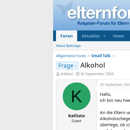
Foren
Aktuelles
News
Neue Beiträge
Allgemeine Foren
Small Talk
Alkohol
Frage -
E
E
Kallisto
26 September 2003
r
r
s
s
26 September 200
t
t
K
Hallo,
e
e
l
l
ich bin neu hie
l
l
e
t
An die Eltern u
Kallisto
r
a
Alkoholischege
m
Guest
überlege, ob ic