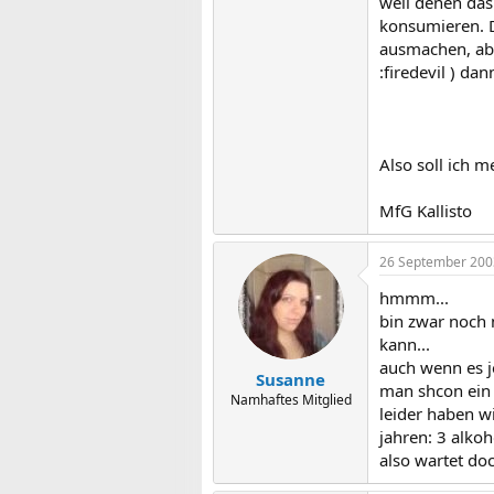
weil denen das 
konsumieren. Da
ausmachen, abe
:firedevil ) da
Also soll ich 
MfG Kallisto
26 September 200
hmmm...
bin zwar noch n
kann...
auch wenn es j
Susanne
man shcon ein
Namhaftes Mitglied
leider haben wi
jahren: 3 alkoh
also wartet doc