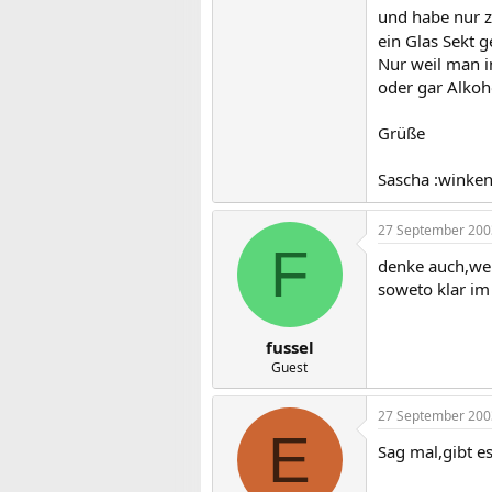
und habe nur z
ein Glas Sekt g
Nur weil man i
oder gar Alkoh
Grüße
Sascha :winken
27 September 200
F
denke auch,wenn
soweto klar im 
fussel
Guest
27 September 200
E
Sag mal,gibt e