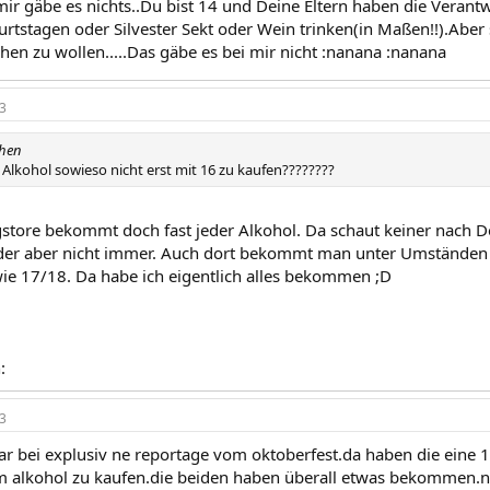
 mir gäbe es nichts..Du bist 14 und Deine Eltern haben die Verant
rtstagen oder Silvester Sekt oder Wein trinken(in Maßen!!).Aber 
hen zu wollen.....Das gäbe es bei mir nicht :nanana :nanana
3
chen
 Alkohol sowieso nicht erst mit 16 zu kaufen????????
tore bekommt doch fast jeder Alkohol. Da schaut keiner nach De
ider aber nicht immer. Auch dort bekommt man unter Umständen s
ie 17/18. Da habe ich eigentlich alles bekommen ;D
:
3
ar bei explusiv ne reportage vom oktoberfest.da haben die eine 1
m alkohol zu kaufen.die beiden haben überall etwas bekommen.n