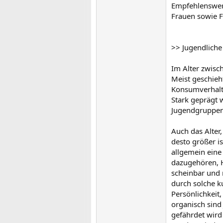
Empfehlenswert
Frauen sowie F
>> Jugendliche
Im Alter zwisc
Meist geschieht
Konsumverhalte
Stark geprägt 
Jugendgruppen, 
Auch das Alter,
desto größer i
allgemein eine 
dazugehören, 
scheinbar und 
durch solche k
Persönlichkeit
organisch sind
gefährdet wird