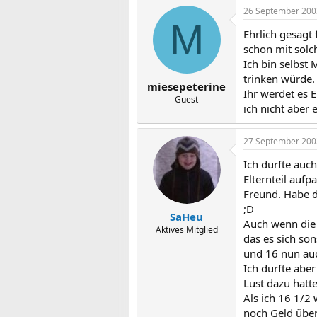
26 September 200
M
Ehrlich gesagt 
schon mit solc
Ich bin selbst
trinken würde.
miesepeterine
Ihr werdet es 
Guest
ich nicht aber 
27 September 200
Ich durfte auc
Elternteil aufp
Freund. Habe d
;D
SaHeu
Auch wenn die E
Aktives Mitglied
das es sich so
und 16 nun auc
Ich durfte aber
Lust dazu hatte
Als ich 16 1/2
noch Geld über 