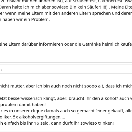
zu riskant mit den anderen ist), auf Straßenfest, Oktoberfest us
ran halte ich mich aber sowieso.Bin kein Säufer!!!!!) . Meine Elt
r wenn meine Eltern mit den anderen Eltern sprechen und deren K
nn haben wir ein Problem.
meine Eltern darüber informieren oder die Getränke heimlich kauf
3
icht mutter, aber ich bin auch noch nicht soooo alt, dass ich mi
etzt besserwisserisch klingt, aber: braucht ihr den alkohol? auc
 problem damit haben!
r es in unserer clique damals auch so gemacht 'einer gekauft, alle
oliker, 5x alkoholvergiftungen,...
h einfach bis ihr 16 seid, dann dürft ihr sowieso trinken!