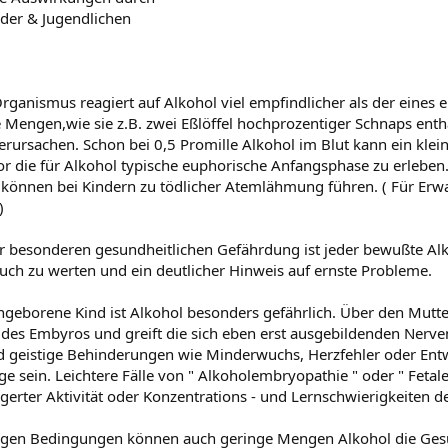
nder & Jugendlichen
Organismus reagiert auf Alkohol viel empfindlicher als der eine
e Mengen,wie sie z.B. zwei Eßlöffel hochprozentiger Schnaps ent
erursachen. Schon bei 0,5 Promille Alkohol im Blut kann ein kle
r die für Alkohol typische euphorische Anfangsphase zu erlebe
können bei Kindern zu tödlicher Atemlähmung führen. ( Für Erwa
)
r besonderen gesundheitlichen Gefährdung ist jeder bewußte Al
ch zu werten und ein deutlicher Hinweis auf ernste Probleme.
ngeborene Kind ist Alkohol besonders gefährlich. Über den Mutte
des Embyros und greift die sich eben erst ausgebildenden Nerve
d geistige Behinderungen wie Minderwuchs, Herzfehler oder Ent
ge sein. Leichtere Fälle von " Alkoholembryopathie " oder " Feta
igerter Aktivität oder Konzentrations - und Lernschwierigkeiten 
igen Bedingungen können auch geringe Mengen Alkohol die Gesu