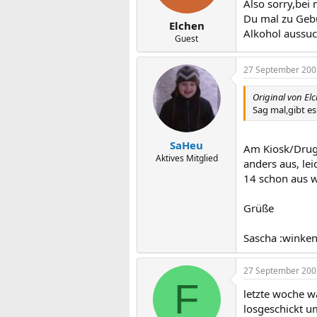
Also sorry,bei
Du mal zu Gebu
Elchen
Alkohol aussuc
Guest
27 September 200
Original von El
Sag mal,gibt es
SaHeu
Am Kiosk/Drugs
Aktives Mitglied
anders aus, le
14 schon aus w
Grüße
Sascha :winken
27 September 200
F
letzte woche w
losgeschickt u