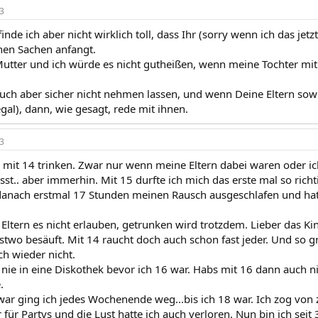
3
finde ich aber nicht wirklich toll, dass Ihr (sorry wenn ich das jet
hen Sachen anfangt.
 Mutter und ich würde es nicht gutheißen, wenn meine Tochter mit
Euch aber sicher nicht nehmen lassen, und wenn Deine Eltern sow
egal), dann, wie gesagt, rede mit ihnen.
3
h mit 14 trinken. Zwar nur wenn meine Eltern dabei waren oder i
asst.. aber immerhin. Mit 15 durfte ich mich das erste mal so richt
anach erstmal 17 Stunden meinen Rausch ausgeschlafen und hat
ltern es nicht erlauben, getrunken wird trotzdem. Lieber das Kind
nstwo besäuft. Mit 14 raucht doch auch schon fast jeder. Und so g
h wieder nicht.
 nie in eine Diskothek bevor ich 16 war. Habs mit 16 dann auch ni
.
 war ging ich jedes Wochenende weg...bis ich 18 war. Ich zog vo
für Partys und die Lust hatte ich auch verloren. Nun bin ich sei