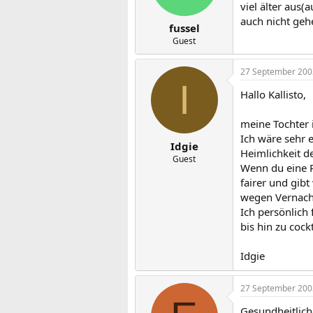
viel älter aus
auch nicht gehe
fussel
Guest
27 September 200
I
Hallo Kallisto,
meine Tochter i
Ich wäre sehr 
Idgie
Heimlichkeit d
Guest
Wenn du eine P
fairer und gibt
wegen Vernach
Ich persönlich 
bis hin zu cock
Idgie
27 September 200
Gesundheitlic