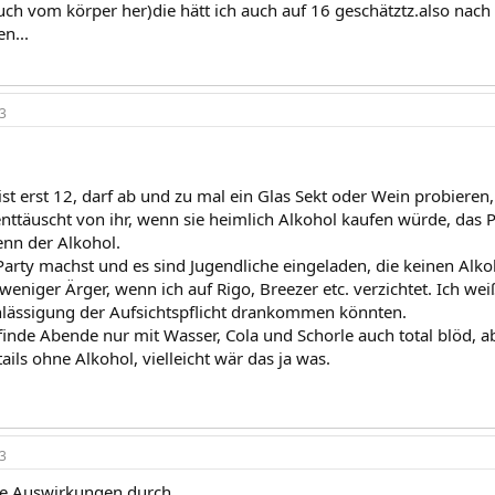
(auch vom körper her)die hätt ich auch auf 16 geschätztz.also nac
n...
3
st erst 12, darf ab und zu mal ein Glas Sekt oder Wein probieren,
enttäuscht von ihr, wenn sie heimlich Alkohol kaufen würde, das 
enn der Alkohol.
arty machst und es sind Jugendliche eingeladen, die keinen Alkoh
 weniger Ärger, wenn ich auf Rigo, Breezer etc. verzichtet. Ich wei
lässigung der Aufsichtspflicht drankommen könnten.
finde Abende nur mit Wasser, Cola und Schorle auch total blöd, a
tails ohne Alkohol, vielleicht wär das ja was.
3
he Auswirkungen durch