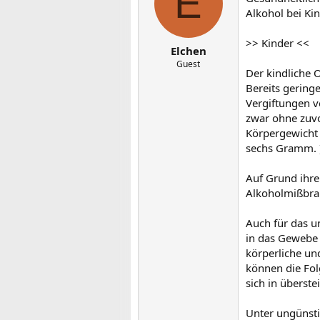
E
Alkohol bei Ki
>> Kinder <<
Elchen
Guest
Der kindliche 
Bereits gering
Vergiftungen v
zwar ohne zuvo
Körpergewicht 
sechs Gramm. 
Auf Grund ihre
Alkoholmißbrau
Auch für das u
in das Gewebe 
körperliche un
können die Fol
sich in überste
Unter ungünst