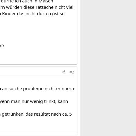
w durfte ich auch in Maßen
ern würden diese Tatsache nicht viel
inder das nicht dürfen (ist so
en?
#2
ch an solche probleme nicht erinnern
h wenn man nur wenig trinkt, kann
 getrunken' das resultat nach ca. 5