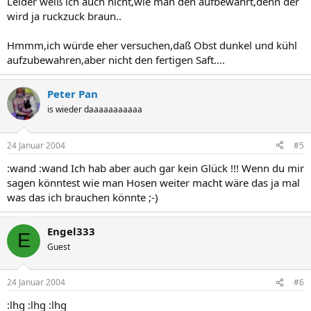
Leider weiß ich auch nicht,wie man den aufbewahrt,denn der
wird ja ruckzuck braun..
Hmmm,ich würde eher versuchen,daß Obst dunkel und kühl
aufzubewahren,aber nicht den fertigen Saft....
Peter Pan
is wieder daaaaaaaaaaa
24 Januar 2004
#5
:wand :wand Ich hab aber auch gar kein Glück !!! Wenn du mir
sagen könntest wie man Hosen weiter macht wäre das ja mal
was das ich brauchen könnte ;-)
Engel333
E
Guest
24 Januar 2004
#6
:lhg :lhg :lhg