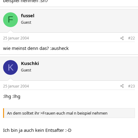
beispiel nehmen :sn7
fussel
F
Guest
25 Januar 2004
#22
wie meinst denn das? :ausheck
Kuschki
K
Guest
25 Januar 2004
#23
:lhg :lhg
An dem solltet ihr >Frauen euch mal n beispiel nehmen
Ich bin ja auch kein Entsafter :-D