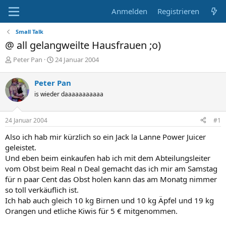
Anmelden
Registrieren
Small Talk
@ all gelangweilte Hausfrauen ;o)
E
E
Peter Pan
24 Januar 2004
r
r
s
s
Peter Pan
t
t
is wieder daaaaaaaaaaa
e
e
l
l
l
l
24 Januar 2004
#1
e
t
r
a
Also ich hab mir kürzlich so ein Jack la Lanne Power Juicer
m
geleistet.
Und eben beim einkaufen hab ich mit dem Abteilungsleiter
vom Obst beim Real n Deal gemacht das ich mir am Samstag
für n paar Cent das Obst holen kann das am Monatg nimmer
so toll verkäuflich ist.
Ich hab auch gleich 10 kg Birnen und 10 kg Äpfel und 19 kg
Orangen und etliche Kiwis für 5 € mitgenommen.