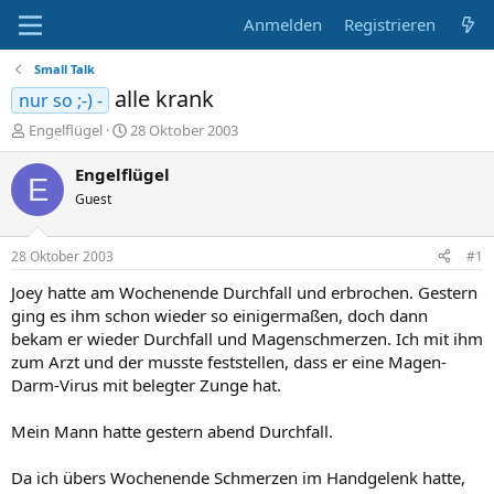
Anmelden
Registrieren
Small Talk
alle krank
nur so ;-) -
E
E
Engelflügel
28 Oktober 2003
r
r
s
s
Engelflügel
E
t
t
Guest
e
e
l
l
l
l
28 Oktober 2003
#1
e
t
r
a
Joey hatte am Wochenende Durchfall und erbrochen. Gestern
m
ging es ihm schon wieder so einigermaßen, doch dann
bekam er wieder Durchfall und Magenschmerzen. Ich mit ihm
zum Arzt und der musste feststellen, dass er eine Magen-
Darm-Virus mit belegter Zunge hat.
Mein Mann hatte gestern abend Durchfall.
Da ich übers Wochenende Schmerzen im Handgelenk hatte,