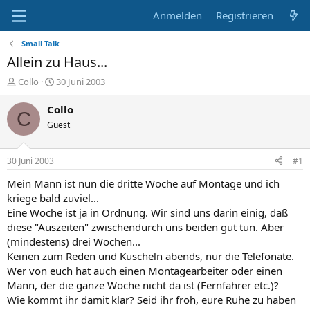
Anmelden
Registrieren
Small Talk
Allein zu Haus...
E
E
Collo
30 Juni 2003
r
r
s
s
Collo
C
t
t
Guest
e
e
l
l
l
l
30 Juni 2003
#1
e
t
r
a
Mein Mann ist nun die dritte Woche auf Montage und ich
m
kriege bald zuviel...
Eine Woche ist ja in Ordnung. Wir sind uns darin einig, daß
diese "Auszeiten" zwischendurch uns beiden gut tun. Aber
(mindestens) drei Wochen...
Keinen zum Reden und Kuscheln abends, nur die Telefonate.
Wer von euch hat auch einen Montagearbeiter oder einen
Mann, der die ganze Woche nicht da ist (Fernfahrer etc.)?
Wie kommt ihr damit klar? Seid ihr froh, eure Ruhe zu haben