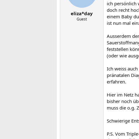
ich persönlich
doch recht hoch
eliza*day
einem Baby dur
Guest
ist nun mal ein
Ausserdem denk
Sauerstoffmang
feststellen kö
(oder wie ausge
Ich weiss auch 
pränatalen Dia
erfahren.
Hier im Netz h
bisher noch üb
muss die o.g. 
Schwierige Ent
P.S. Vom Triple