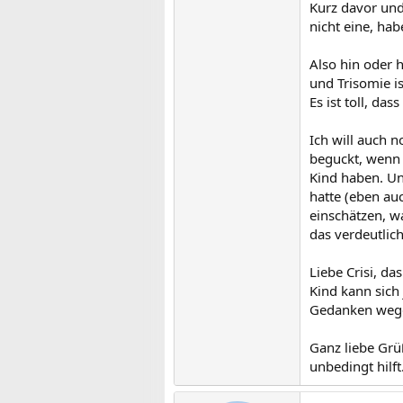
Kurz davor un
nicht eine, ha
Also hin oder h
und Trisomie is
Es ist toll, da
Ich will auch 
beguckt, wenn 
Kind haben. Un
hatte (eben au
einschätzen, w
das verdeutlic
Liebe Crisi, da
Kind kann sich 
Gedanken wegen
Ganz liebe Grü
unbedingt hilft