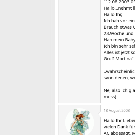
"12.08.2003 09
Hallo...nehmt ih
Hallo Ihr,
Ich hab vor ei
Brauch etwas U
23.Woche und G
Hab mein Baby 
Ich bin sehr s
Alles ist jetzt
Gruß Martina"
..wahrscheinli
svon denen, wo
Ne, also ich gl
muss)
18 August 2003
Hallo Ihr Liebe
vielen Dank für
AC abgesagt. M