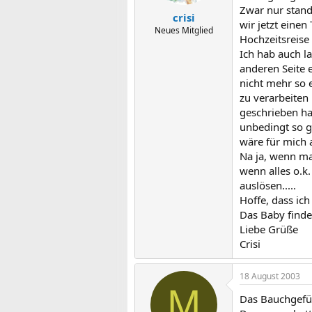
Zwar nur stande
crisi
wir jetzt einen
Neues Mitglied
Hochzeitsreise
Ich hab auch la
anderen Seite 
nicht mehr so 
zu verarbeiten
geschrieben ha
unbedingt so g
wäre für mich 
Na ja, wenn ma
wenn alles o.k
auslösen.....
Hoffe, dass ich
Das Baby finde
Liebe Grüße
Crisi
18 August 2003
M
Das Bauchgefüh