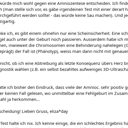
 würde mich wohl gegen eine Amniozentese entscheiden. Ich finde,
 (man stelle sich vor, es gäbe irgendeinen Test mit einer derart h
chgeführt werden sollte! - das würde keine Sau machen). Und j
zigartig.
e ich, es gibt einem ohnehin nur eine Scheinsicherheit. Eine s
el auch unter der Geburt noch passieren. Ausserdem habe ich ma
nnen, inwieweit die Chromosomen eine Behinderung nahelegen (G
prägt) der Fall ist (Phänotyp), weiss man dann nicht mit genauer
nicht, ob ich eine Abtreibung als letzte Konsequenz übers Herz b
gnostik wählen (z.B. ein selbst bezahltes aufweniges 3D-Ultrasc
atte ich bisher den Eindruck, dass viele der Amnioc. sehr positi
er keinen Fall gelesen, wo unmittelbar eine Fehlgeburt im Zus
Zahl ja herkommen...
scheidung! Lieben Gruss, eliza*day
-Test halte ich nix. Ich kenne einige, die ein schlechtes Ergebnis 