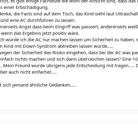
ch, es gibt einige Fachleute die wohl der Ansicht sind, dass das 
as einer Erbschädigung.
denke, die Facts sind auf dem Tisch, das Kind sieht laut Ultraschal
rund eine AC durchführen zu lassen.
nerseits Angst dass beim Eingriff was passiert, andererseits weiß
enn das Ergebnis jetzt positiv wäre.
ich würde ich die AC nur machen lassen um Sicherheit zu haben, sp
ein Kind mit Down-Syndrom abtreiben lassen würde.....
egen der Sicherheit das Risiko eingehen, dass bei der AC was pa
infach nichts machen und sich dann überraschen lassen? Eine 100 
.. Mein Freund würde übrigens jede Entscheidung mit tragen..... 
er auch nicht einfacher.....
t sich jemand ähnliche Gedanken.....