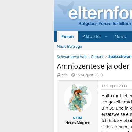
Foren
Aktuelles
News
Neue Beiträge
Schwangerschaft + Geburt
Amniozentese ja oder 
E
E
crisi
15 August 2003
r
r
s
s
15 August 2003
t
t
Hallo ihr Liebe
e
e
l
l
ich geselle mic
l
l
Bin 35 und in d
e
t
ersatzweise ein
crisi
r
a
Ich habe viel 
m
Neues Mitglied
sich scheiden, 