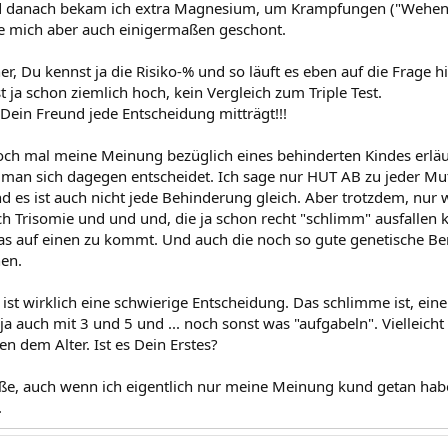
d danach bekam ich extra Magnesium, um Krampfungen ("Wehen") 
be mich aber auch einigermaßen geschont.
er, Du kennst ja die Risiko-% und so läuft es eben auf die Frage h
t ja schon ziemlich hoch, kein Vergleich zum Triple Test.
ss Dein Freund jede Entscheidung mitträgt!!!
noch mal meine Meinung bezüglich eines behinderten Kindes erläu
man sich dagegen entscheidet. Ich sage nur HUT AB zu jeder Mutt
d es ist auch nicht jede Behinderung gleich. Aber trotzdem, nur 
ch Trisomie und und und, die ja schon recht "schlimm" ausfallen 
as auf einen zu kommt. Und auch die noch so gute genetische Ber
hen.
s ist wirklich eine schwierige Entscheidung. Das schlimme ist, ei
ja auch mit 3 und 5 und ... noch sonst was "aufgabeln". Vielleic
 dem Alter. Ist es Dein Erstes?
ße, auch wenn ich eigentlich nur meine Meinung kund getan habe,
.