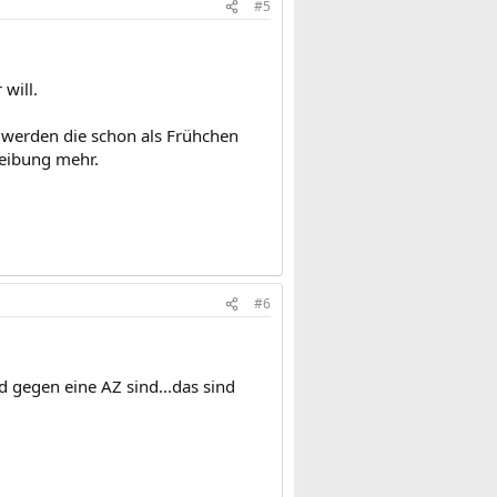
#5
will.
. werden die schon als Frühchen
reibung mehr.
!
#6
d gegen eine AZ sind...das sind