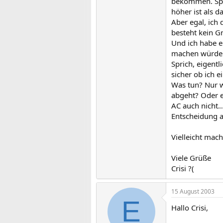
bekommen. Spri
höher ist als d
Aber egal, ich 
besteht kein G
Und ich habe ei
machen würde w
Sprich, eigentl
sicher ob ich 
Was tun? Nur w
abgeht? Oder e
AC auch nicht..
Entscheidung ab
Vielleicht mach
Viele Grüße
Crisi ?(
15 August 2003
E
Hallo Crisi,