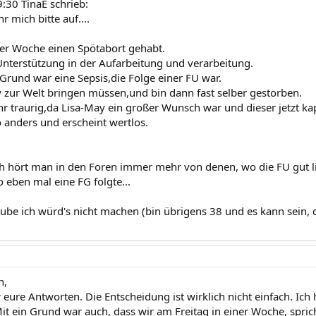
:30 TinaE schrieb:
r mich bitte auf....
ner Woche einen Spötabort gehabt.
nterstützung in der Aufarbeitung und verarbeitung.
rund war eine Sepsis,die Folge einer FU war.
zur Welt bringen müssen,und bin dann fast selber gestorben.
ehr traurig,da Lisa-May ein großer Wunsch war und dieser jetzt ka
 so anders und erscheint wertlos.
ch hört man in den Foren immer mehr von denen, wo die FU gut lie
 eben mal eine FG folgte...
aube ich würd's nicht machen (bin übrigens 38 und es kann sein, d
n,
 eure Antworten. Die Entscheidung ist wirklich nicht einfach. Ich
it ein Grund war auch, dass wir am Freitag in einer Woche, spri