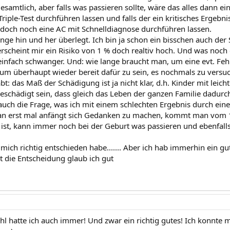
samtlich, aber falls was passieren sollte, wäre das alles dann e
 Triple-Test durchführen lassen und falls der ein kritisches Ergebni
 doch noch eine AC mit Schnelldiagnose durchführen lassen.
nge hin und her überlegt. Ich bin ja schon ein bisschen auch der 
erscheint mir ein Risiko von 1 % doch realtiv hoch. Und was noc
einfach schwanger. Und: wie lange braucht man, um eine evt. Fehl
 um überhaupt wieder bereit dafür zu sein, es nochmals zu versuc
bt: das Maß der Schädigung ist ja nicht klar, d.h. Kinder mit l
eschädigt sein, dass gleich das Leben der ganzen Familie dadurch 
auch die Frage, was ich mit einem schlechten Ergebnis durch eine 
n erst mal anfängt sich Gedanken zu machen, kommt man vom 10
. ist, kann immer noch bei der Geburt was passieren und ebenfal
 mich richtig entschieden habe....... Aber ich hab immerhin ein gut
t die Entscheidung glaub ich gut
l hatte ich auch immer! Und zwar ein richtig gutes! Ich konnte mi