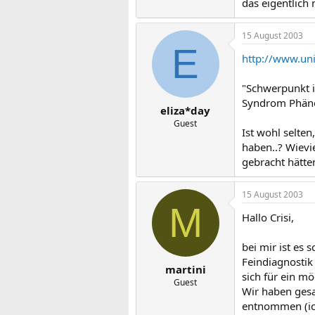
das eigentlich 
15 August 2003
E
http://www.un
"Schwerpunkt i
Syndrom Phän
eliza*day
Guest
Ist wohl selte
haben..? Wiev
gebracht hätten
15 August 2003
M
Hallo Crisi,
bei mir ist es
Feindiagnostik
martini
sich für ein m
Guest
Wir haben gesa
entnommen (ich