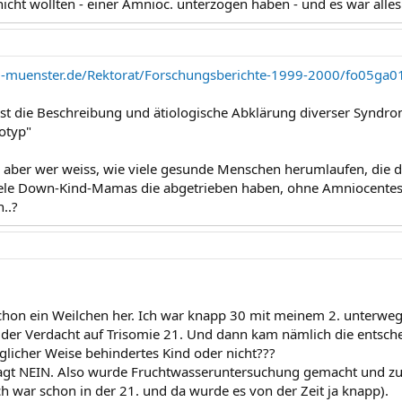
nicht wollten - einer Amnioc. unterzogen haben - und es war alles
i-muenster.de/Rektorat/Forschungsberichte-1999-2000/fo05ga0
st die Beschreibung und ätiologische Abklärung diverser Synd
otyp"
n, aber wer weiss, wie viele gesunde Menschen herumlaufen, die
iele Down-Kind-Mamas die abgetrieben haben, ohne Amniocentes
..?
 schon ein Weilchen her. Ich war knapp 30 mit meinem 2. unterweg
 der Verdacht auf Trisomie 21. Und dann kam nämlich die entsch
öglicher Weise behindertes Kind oder nicht???
gt NEIN. Also wurde Fruchtwasseruntersuchung gemacht und zus
 war schon in der 21. und da wurde es von der Zeit ja knapp).