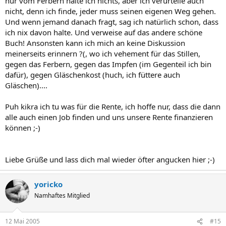
nur vom Ferbern halte ich nichts, aber ich verurteile auch
nicht, denn ich finde, jeder muss seinen eigenen Weg gehen.
Und daher sehe ich es genau so wie Mia.. nicht alles muss bis aufs
Und wenn jemand danach fragt, sag ich natürlich schon, dass
Messer ausgereizt werden, um erfolgreich zu sein. Aber mit
ich nix davon halte. Und verweise auf das andere schöne
Menschen, die nur schwarz oder weiß malen, krieg ich auf Dauer
Buch! Ansonsten kann ich mich an keine Diskussion
echt Probleme.
meinerseits erinnern ?(, wo ich vehement für das Stillen,
Beispiele gibt es in diesem Forum genug. Sei es das Stillen, der
gegen das Ferbern, gegen das Impfen (im Gegenteil ich bin
Umgang mit dem Tragetuch, das Impfen, das Ferbern, die Meinung
dafür), gegen Gläschenkost (huch, ich füttere auch
zu Gläschenkost, bestimmten Firmen, die hier verrissen werden..
Gläschen)....
:shake.. irgendwann konnte ich es nicht mehr hören. Und leider
muss ich feststellen, dass sich praktisch nichts geändert hat.
Puh kikra ich tu was für die Rente, ich hoffe nur, dass die dann
alle auch einen Job finden und uns unsere Rente finanzieren
M. M. sollte jeder für sich das finden, das zu seiner individuellen
Situation passt. Aber genauso wenig, wie alle Kinder gleich sind,
können ;-)
sind es eben die Methoden, die zum Erfolg führen.
Ach, und bevor ich es vergesse.. mir sind ja fast die Augen
Liebe Grüße und lass dich mal wieder öfter angucken hier ;-)
herausgefallen: CONGRATULATIONS!!!!!!!!!!!!!! :maldrueck
:maldrueck :maldrueck :druecker Du sicherst unsere Renten! 8) 8)
Was sagt der große Schwarze dazu? :rofl
yoricko
Namhaftes Mitglied
Lieber Gruß
kikra
12 Mai 2005
#15