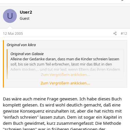
User2
U
Guest
12 Mai 2005
#12
Original von kikra
Original von Galaxie
Alleine der Gedanke daran, dass man die Kinder schreien lassen
soll, bis sie sich zum Teil erbrechen, lässt mir das Blut in den
Adern stocken.... und tut mir leid, wenn Eltern das ihren Kindern
antun, hab ich kein Verständnis dafür.
Zum Vergrößern anklicken....
Zum Vergrößern anklicken....
@Galaxie: Das kann es wohl tatsächlich nicht sein, aber steht
wirklich im Buch, dass man das Kind ruhig sich erbrechen lassen
Das wäre auch meine Frage gewesen. Ich habe dieses Buch
soll?????? :hae?
komplett gelesen. Es wird wohl deutlich gemacht, daß eine
gewisse Konsequenz einzuhalten ist, aber die hat nichts mit
"einfach schreien" lassen zutun. Dem ist sogar ein Kapitel in
dem Buch gewidmet, kurz zusammengefasst: Die Methode
"schreien lassen" war in früheren Generationen der