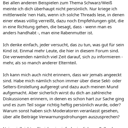
Bei allen anderen Beispielen zum Thema Schwarz/Weiß
Puh kikra ich tu was für die Rente, ich hoffe nur, dass die dann alle
meinte ich dich überhaupt nicht persönlich. Nur kriege ich
auch einen Job finden und uns unsere Rente finanzieren können ;-)
mittlerweile 'nen Hals, wenn ich solche Threads lese, in denen
einer etwas völlig verreißt, dazu noch Empfehlungen gibt, die
in eine Richtung gehen, die besagt, dass - wenn man es
Liebe Grüße und lass dich mal wieder öfter angucken hier ;-)
anders handhabt -, man eine Rabenmutter ist.
Ich denke einfach, jeder versucht, das zu tun, was gut für sein
Kind ist. Einmal mehr Leute, die hier in diesem Forum sind.
Die verwenden nämlich viel Zeit darauf, sich zu informieren -
mehr, als so manch anderer Elternteil.
Ich kann mich auch nicht erinnern, dass wir jemals angeeckt
sind. Habe mich nämlich schon immer über diese Sekt- oder
Selters-Einstellung aufgeregt und dazu auch meinen Mund
aufgemacht. Aber sicherlich wirst du dich an zahlreiche
Diskussionen erinnern, in denen es schon hart zur Sache ging
und es zum Teil sogar richtig heftig persönlich wurde, oder?
Warum sonst haben sich Moderatoren veranlasst gesehen,
über alle Beiträge Verwarnungsdrohungen auszusprechen?