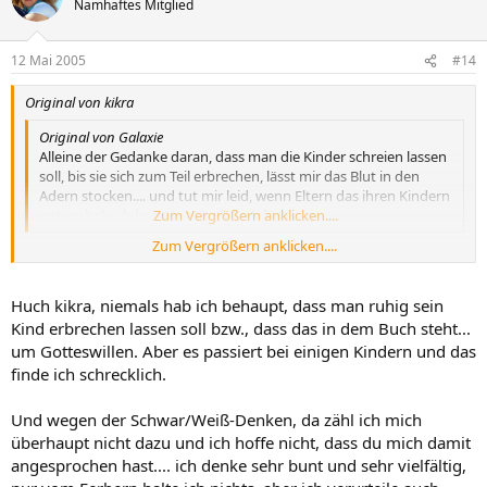
Namhaftes Mitglied
12 Mai 2005
#14
Original von kikra
Original von Galaxie
Alleine der Gedanke daran, dass man die Kinder schreien lassen
soll, bis sie sich zum Teil erbrechen, lässt mir das Blut in den
Adern stocken.... und tut mir leid, wenn Eltern das ihren Kindern
antun, hab ich kein Verständnis dafür.
Zum Vergrößern anklicken....
Zum Vergrößern anklicken....
@Galaxie: Das kann es wohl tatsächlich nicht sein, aber steht
wirklich im Buch, dass man das Kind ruhig sich erbrechen lassen
Huch kikra, niemals hab ich behaupt, dass man ruhig sein
soll?????? :hae? Ich habe es nicht gelesen und über das Ferbern
Kind erbrechen lassen soll bzw., dass das in dem Buch steht...
immer nur am Rande erfahren. Meine Schwester hat ihren Lütten
jedenfalls so zum Durchschlafen bekommen. Eines allerdings kann
um Gotteswillen. Aber es passiert bei einigen Kindern und das
ich dir schwören: Hätte der Kleine auch nur annähernd ähnliche
finde ich schrecklich.
Anzeichen gezeigt, hätte sie das nicht durchgehalten. Wenn er sich
schon mal wegschrie, (er hatte mal einen so wunden Popo, dass es
Und wegen der Schwar/Weiß-Denken, da zähl ich mich
ihm beim Pieseln/Schietern so weh tat, dass das passierte), standen
überhaupt nicht dazu und ich hoffe nicht, dass du mich damit
ihr schon Tränen in den Augen. So weit hätte sie es also niemals
angesprochen hast.... ich denke sehr bunt und sehr vielfältig,
kommen lassen. Aber in abgeschwächter Form hat sie wohl Erfolg
gehabt...