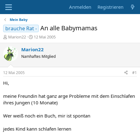
Anmelden
Registrieren
Mein Baby
An alle Babymamas
brauche Rat -
E
E
Marion22
12 Mai 2005
r
r
s
s
Marion22
t
t
Namhaftes Mitglied
e
e
l
l
l
l
12 Mai 2005
#1
e
t
r
a
Hi,
m
meine Freundin hat ganz arge Probleme mit dem Einschlafen
ihres Jungen (10 Monate)
Wer weiß noch ein Buch, mir ist spontan
jedes Kind kann schlafen lernen