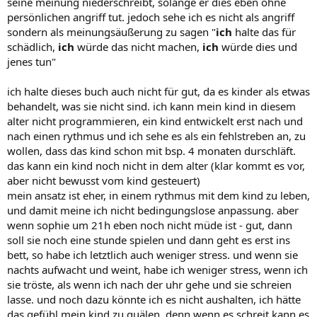
seine meinung niederschreibt, solange er dies eben ohne
persönlichen angriff tut. jedoch sehe ich es nicht als angriff
sondern als meinungsäußerung zu sagen "
ich
halte das für
schädlich,
ich
würde das nicht machen,
ich
würde dies und
jenes tun"
ich halte dieses buch auch nicht für gut, da es kinder als etwas
behandelt, was sie nicht sind. ich kann mein kind in diesem
alter nicht programmieren, ein kind entwickelt erst nach und
nach einen rythmus und ich sehe es als ein fehlstreben an, zu
wollen, dass das kind schon mit bsp. 4 monaten durschläft.
das kann ein kind noch nicht in dem alter (klar kommt es vor,
aber nicht bewusst vom kind gesteuert)
mein ansatz ist eher, in einem rythmus mit dem kind zu leben,
und damit meine ich nicht bedingungslose anpassung. aber
wenn sophie um 21h eben noch nicht müde ist - gut, dann
soll sie noch eine stunde spielen und dann geht es erst ins
bett, so habe ich letztlich auch weniger stress. und wenn sie
nachts aufwacht und weint, habe ich weniger stress, wenn ich
sie tröste, als wenn ich nach der uhr gehe und sie schreien
lasse. und noch dazu könnte ich es nicht aushalten, ich hätte
das gefühl mein kind zu quälen, denn wenn es schreit kann es