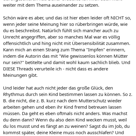
sache dessen, der seine meinung niederschreibt, solange er dies
weiter mit dem Thema auseinander zu setzen.
eben ohne persönlichen angriff tut. jedoch sehe ich es nicht als
angriff sondern als meinungsäußerung zu sagen "
ich
halte das für
Schön wäre es aber, und das ist hier eben leider oft NICHT so,
schädlich,
ich
würde das nicht machen,
ich
würde dies und jenes
wenn jeder seine Meinung hier so rüberbringen würde, wie
tun"
du es beschreibst. Natürlich fühlt sich mancher auch zu
Unrecht angegriffen, aber so manches Mal war es völlig
ich halte dieses buch auch nicht für gut, da es kinder als etwas
behandelt, was sie nicht sind. ich kann mein kind in diesem alter
offensichtlich und hing nicht mit Übersensibilität zusammen.
nicht programmieren, ein kind entwickelt erst nach und nach einen
Kann mich an einen Strang zum Thema "Impfen" erinnern,
rythmus und ich sehe es als ein fehlstreben an, zu wollen, dass das
indem die Autorin das mit "Wie gewissenlos können Mütter
kind schon mit bsp. 4 monaten durschläft. das kann ein kind noch
nur sein?" betitelte und damit wohl kaum sachlich blieb. Und
nicht in dem alter (klar kommt es vor, aber nicht bewusst vom kind
DIESE Threads verurteile ich - nicht dass es andere
gesteuert)
Meinungen gibt.
mein ansatz ist eher, in einem rythmus mit dem kind zu leben, und
damit meine ich nicht bedingungslose anpassung. aber wenn
sophie um 21h eben noch nicht müde ist - gut, dann soll sie noch
Und leider hat auch nicht jeder das große Glück, den
eine stunde spielen und dann geht es erst ins bett, so habe ich
Rhythmus durch sein Kind bestimmen lassen zu können. So z.
letztlich auch weniger stress. und wenn sie nachts aufwacht und
B. die nicht, die z. B. kurz nach dem Mutterschutz wieder
weint, habe ich weniger stress, wenn ich sie tröste, als wenn ich
arbeiten gehen und eben ihr Kind fremd betreuen lassen
nach der uhr gehe und sie schreien lasse. und noch dazu könnte ich
müssen. Da geht es eben oftmals nicht anders. Was machst
es nicht aushalten, ich hätte das gefühl mein kind zu quälen, denn
wenn es schreit kann es sich nicht wohlfühlen.
du denn dann? Wenn du also dein Kind wecken musst, weil
du los musst und es fängt an zu weinen? Sagst du im Job, du
bei uns durfte sophie immer da einschlafen, wo sie wollte. das
kommst später, deine Kleine muss noch ausschlafen? Und
waren auch mal phasen, wo sie nur mit körperkontakt einschlief,