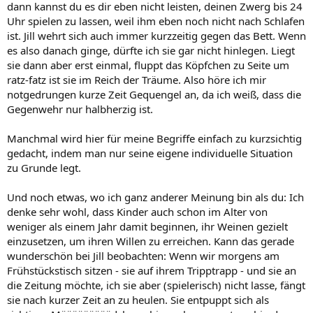
dann kannst du es dir eben nicht leisten, deinen Zwerg bis 24
dann wieder phasen, wo ich sie einfach hinlege und sie schläft. ich
Uhr spielen zu lassen, weil ihm eben noch nicht nach Schlafen
sehe das nicht als verwöhnen an, sondern als eingehen auf ihre
ist. Jill wehrt sich auch immer kurzzeitig gegen das Bett. Wenn
bedürfnisse. und anscheinend hat es ihr soweit nicht geschadet,
dass sie trotz allem ja auch im bett einschläft, das hängt eben von
es also danach ginge, dürfte ich sie gar nicht hinlegen. Liegt
ihrer tagesform ab.
sie dann aber erst einmal, fluppt das Köpfchen zu Seite um
ratz-fatz ist sie im Reich der Träume. Also höre ich mir
ich denke, man sollte sich einfach auf das gefühl verlassen, es weist
notgedrungen kurze Zeit Gequengel an, da ich weiß, dass die
einem meist den richtigen weg. wenn das gefühl sagt "nimm sie
Gegenwehr nur halbherzig ist.
hoch, tröste sie" dann wird das richtig sein. wenn das gefühl sagt
"lass sie im bett, versuche sie vom rand aus zu beruhigen" dann
wird das auch richtig sein. und es wird besser wirken, als wenn man
Manchmal wird hier für meine Begriffe einfach zu kurzsichtig
versucht, sich zu verstellen, weil es irghendwo steht, man aber
gedacht, indem man nur seine eigene individuelle Situation
selbst nicht das tut, was man eigentlich tun würde. auch das spührt
zu Grunde legt.
das kind!
Und noch etwas, wo ich ganz anderer Meinung bin als du: Ich
denke sehr wohl, dass Kinder auch schon im Alter von
weniger als einem Jahr damit beginnen, ihr Weinen gezielt
einzusetzen, um ihren Willen zu erreichen. Kann das gerade
wunderschön bei Jill beobachten: Wenn wir morgens am
Frühstückstisch sitzen - sie auf ihrem Tripptrapp - und sie an
die Zeitung möchte, ich sie aber (spielerisch) nicht lasse, fängt
sie nach kurzer Zeit an zu heulen. Sie entpuppt sich als