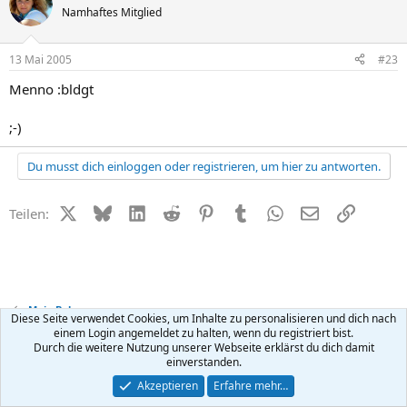
Namhaftes Mitglied
13 Mai 2005
#23
Menno :bldgt
;-)
Du musst dich einloggen oder registrieren, um hier zu antworten.
X (Twitter)
Bluesky
LinkedIn
Reddit
Pinterest
Tumblr
WhatsApp
E-Mail
Link
Teilen:
Mein Baby
Diese Seite verwendet Cookies, um Inhalte zu personalisieren und dich nach
einem Login angemeldet zu halten, wenn du registriert bist.
Durch die weitere Nutzung unserer Webseite erklärst du dich damit
Kontakt
Nutzungsbedingungen
Datenschutz
Hilfe
R
einverstanden.
S
S
®
Community platform by XenForo
© 2010-2026 XenForo Ltd.
Akzeptieren
Erfahre mehr…