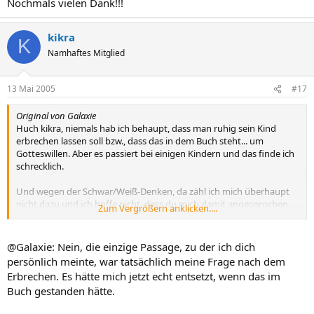
Nochmals vielen Dank!!!
kikra
K
Namhaftes Mitglied
13 Mai 2005
#17
Original von Galaxie
Huch kikra, niemals hab ich behaupt, dass man ruhig sein Kind
erbrechen lassen soll bzw., dass das in dem Buch steht... um
Gotteswillen. Aber es passiert bei einigen Kindern und das finde ich
schrecklich.
Und wegen der Schwar/Weiß-Denken, da zähl ich mich überhaupt
nicht dazu und ich hoffe nicht, dass du mich damit angesprochen
Zum Vergrößern anklicken....
hast.... ich denke sehr bunt und sehr vielfältig, nur vom Ferbern
halte ich nichts, aber ich verurteile auch nicht, denn ich finde, jeder
muss seinen eigenen Weg gehen. Und wenn jemand danach fragt,
@Galaxie: Nein, die einzige Passage, zu der ich dich
sag ich natürlich schon, dass ich nix davon halte. Und verweise auf
persönlich meinte, war tatsächlich meine Frage nach dem
das andere schöne Buch! Ansonsten kann ich mich an keine
Erbrechen. Es hätte mich jetzt echt entsetzt, wenn das im
Diskussion meinerseits erinnern ?(, wo ich vehement für das Stillen,
Buch gestanden hätte.
gegen das Ferbern, gegen das Impfen (im Gegenteil ich bin dafür),
gegen Gläschenkost (huch, ich füttere auch Gläschen)....