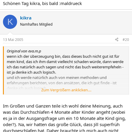
Schönen Tag kikra, bis bald :maldrueck
kikra
K
Namhaftes Mitglied
13 Mai 2005
#20
Original von eva.m.p
wenn ich der überzeugung bin, dass dieses buch nicht gut ist für
mein kind, das ich ihm damit vielleicht schaden würde, dann werde
ich das natürlich auch sagen und nicht das buch weiterempfeheln -
ist ja denke ich auch logisch.
und ich werde natürlich auch von meinen methoden und
erfahrungen berichten, von den ansätzen, die ich gut finde - ist
denke ich auch logisch.
Zum Vergrößern anklicken....
ich werde nur etwas vertreten, hinter dem ich auch stehe und wenn
ich etwas als wichtig erachte, werde ich natürlich auch andere
darauf hinweisen.
Im Großen und Ganzen teile ich wohl deine Meinung, auch
was das Durchschlafen 4 Monate alter Kinder angeht (wobei
was aber dann der einzelne damit macht, das ist eine persönliche
es ja in der Ausgangsfrage um ein 10 Monate alte Kind ging,
sache. wenn jemand sagt "ah, das wusste ich nicht, vielleicht sollte
oder?). Na, wir hatten das große Glück, dass Jill superfrüh
ich das mal überdenken" eine möglichkeit, wenn sich jemand davon
durchgeschlafen hat. Daher brauchte ich mich auch nicht
angegriffen fühlt..., kann passieren, aber das ist nicht mehr die