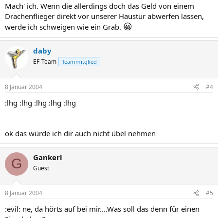
Mach' ich. Wenn die allerdings doch das Geld von einem
Drachenflieger direkt vor unserer Haustür abwerfen lassen,
😀
werde ich schweigen wie ein Grab.
daby
EF-Team
Teammitglied
8 Januar 2004
#4
:lhg :lhg :lhg :lhg :lhg
ok das würde ich dir auch nicht übel nehmen
Gankerl
G
Guest
8 Januar 2004
#5
:evil: ne, da hörts auf bei mir....Was soll das denn für einen