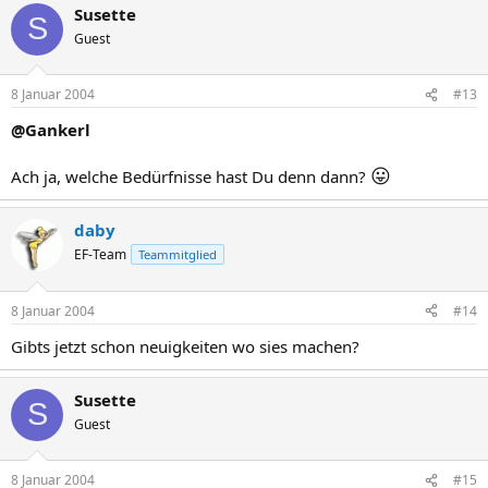
Susette
S
Guest
8 Januar 2004
#13
@Gankerl
😛
Ach ja, welche Bedürfnisse hast Du denn dann?
daby
EF-Team
Teammitglied
8 Januar 2004
#14
Gibts jetzt schon neuigkeiten wo sies machen?
Susette
S
Guest
8 Januar 2004
#15