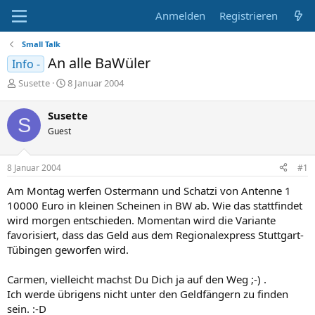
Anmelden
Registrieren
Small Talk
An alle BaWüler
Info -
E
E
Susette
8 Januar 2004
r
r
s
s
Susette
S
t
t
Guest
e
e
l
l
l
l
8 Januar 2004
#1
e
t
r
a
Am Montag werfen Ostermann und Schatzi von Antenne 1
m
10000 Euro in kleinen Scheinen in BW ab. Wie das stattfindet
wird morgen entschieden. Momentan wird die Variante
favorisiert, dass das Geld aus dem Regionalexpress Stuttgart-
Tübingen geworfen wird.
Carmen, vielleicht machst Du Dich ja auf den Weg ;-) .
Ich werde übrigens nicht unter den Geldfängern zu finden
sein. :-D