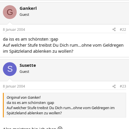
Gankerl
G
Guest
8 Januar 2004
#22
da iss es am schönsten :gap
Auf welcher Stufe treibst Du Dich rum...ohne vom Geldregen
im Spätzleland ablenken zu wollen?
Susette
S
Guest
8 Januar 2004
#23
Original von Gankerl
da iss es am schönsten :gap
Auf welcher Stufe treibst Du Dich rum...ohne vom Geldregen im
Spätzleland ablenken zu wollen?
😀
Also meistens bin ich oben
.