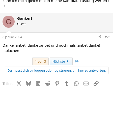
kann ich mich gleich mal in meine Kampfausrüstung werfen :-
D
Gankerl
G
Guest
8 Januar 2004
#25
Danke :anbet, danke :anbet und nochmals :anbet danke!
:ablachen
Letzte
1 von 3
Nächste
Du musst dich einloggen oder registrieren, um hier zu antworten.
X (Twitter)
Bluesky
LinkedIn
Reddit
Pinterest
Tumblr
WhatsApp
E-Mail
Link
Teilen: