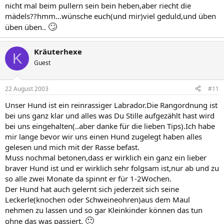
nicht mal beim pullern sein bein heben,aber riecht die
mädels??hmm...wünsche euch(und mir)viel geduld,und üben
🙄
üben üben..
Kräuterhexe
K
Guest
22 August 2003
#11
Unser Hund ist ein reinrassiger Labrador.Die Rangordnung ist
bei uns ganz klar und alles was Du Stille aufgezählt hast wird
bei uns eingehalten(..aber danke für die lieben Tips).Ich habe
mir lange bevor wir uns einen Hund zugelegt haben alles
gelesen und mich mit der Rasse befast.
Muss nochmal betonen,dass er wirklich ein ganz ein lieber
braver Hund ist und er wirklich sehr folgsam ist,nur ab und zu
so alle zwei Monate da spinnt er für 1-2Wochen.
Der Hund hat auch gelernt sich jederzeit sich seine
Leckerle(knochen oder Schweineohren)aus dem Maul
nehmen zu lassen und so gar Kleinkinder können das tun
🙂
ohne das was passiert.