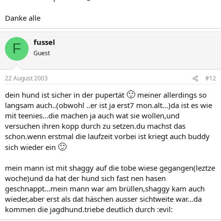
Danke alle
fussel
F
Guest
22 August 2003
#12
🙂
dein hund ist sicher in der pupertät
meiner allerdings so
langsam auch..(obwohl ..er ist ja erst7 mon.alt...)da ist es wie
mit teenies...die machen ja auch wat sie wollen,und
versuchen ihren kopp durch zu setzen.du machst das
schon.wenn erstmal die laufzeit vorbei ist kriegt auch buddy
🙂
sich wieder ein
mein mann ist mit shaggy auf die tobe wiese gegangen(leztze
woche)und da hat der hund sich fast nen hasen
geschnappt...mein mann war am brüllen,shaggy kam auch
wieder,aber erst als dat häschen ausser sichtweite war...da
kommen die jagdhund.triebe deutlich durch :evil: