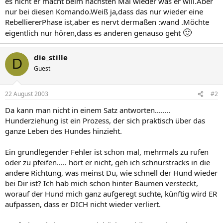
es nicht er macht beim nächsten Mal wieder was er will.Aber
nur bei diesen Komando.Weiß ja,dass das nur wieder eine
RebelliererPhase ist,aber es nervt dermaßen :wand .Möchte
🙂
eigentlich nur hören,dass es anderen genauso geht
die_stille
D
Guest
22 August 2003
#2
Da kann man nicht in einem Satz antworten........
Hunderziehung ist ein Prozess, der sich praktisch über das
ganze Leben des Hundes hinzieht.
Ein grundlegender Fehler ist schon mal, mehrmals zu rufen
oder zu pfeifen..... hört er nicht, geh ich schnurstracks in die
andere Richtung, was meinst Du, wie schnell der Hund wieder
bei Dir ist? Ich hab mich schon hinter Bäumen versteckt,
worauf der Hund mich ganz aufgeregt suchte, künftig wird ER
aufpassen, dass er DICH nicht wieder verliert.