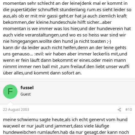
momentan sehr schlecht an der leine(denk mal er kommt in
die pupertät)der schnuffelt stundenlang rum.es sieht leider so
aus,als ob er mit mir gassi geht.er hat ja auch ziemlich kraft
bekommen,der kleine.hundeschule hilft sicher...aber
momentan is we immer was los hier,und der hundeverein hat
auch viele veranstaltungen.und wo es so heiss war sind wir
nie hingegangen.wollte den hund ja nicht toasten ;-)
kann dir da leider auch nicht helfen,denn an der leine gehts
uns genauso... :evil: wir haben aber immer leckerlis mit,und
wenn er fein läuft dann bekommt er eines.oder mein mann
nimmt immer nen ball mit ,zum freilauf.den liebt unser wuffi
über alles,und kommt dann sofort an.
fussel
F
Guest
22 August 2003
#10
meine schwiemu sagte heute,als ich echt genervt vom hund
war,weil er nur jault und jammert,dass viele läufige
hundeweibchen rumlaufen.hab da nur gesagt.der kann noch