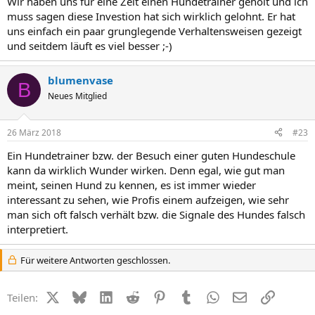
Wir haben uns für eine Zeit einen Hundetrainer geholt und ich
muss sagen diese Investion hat sich wirklich gelohnt. Er hat
uns einfach ein paar grunglegende Verhaltensweisen gezeigt
und seitdem läuft es viel besser ;-)
blumenvase
B
Neues Mitglied
26 März 2018
#23
Ein Hundetrainer bzw. der Besuch einer guten Hundeschule
kann da wirklich Wunder wirken. Denn egal, wie gut man
meint, seinen Hund zu kennen, es ist immer wieder
interessant zu sehen, wie Profis einem aufzeigen, wie sehr
man sich oft falsch verhält bzw. die Signale des Hundes falsch
interpretiert.
Für weitere Antworten geschlossen.
X (Twitter)
Bluesky
LinkedIn
Reddit
Pinterest
Tumblr
WhatsApp
E-Mail
Link
Teilen: