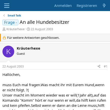
Anmelden
Registrieren
Small Talk
An alle Hundebesitzer
Frage -
E
E
Kräuterhexe
22 August 2003
r
r
s
Für weitere Antworten geschlossen.
s
t
t
e
e
Kräuterhexe
K
l
l
Guest
l
l
e
t
r
a
22 August 2003
#1
m
Hallöchen,
muss Euch mal fragen.Was macht ihr mit Eurem Hund,wenn
er nicht folgt. ?(
Unser macht im Moment wieder was er will(1Jahr alt),auf das
Komando "Komm" hört er nur wenn er will,da hilft kein rufen
und kein pfeifen.Selbst wenn er dann an die Leine muss,hilft