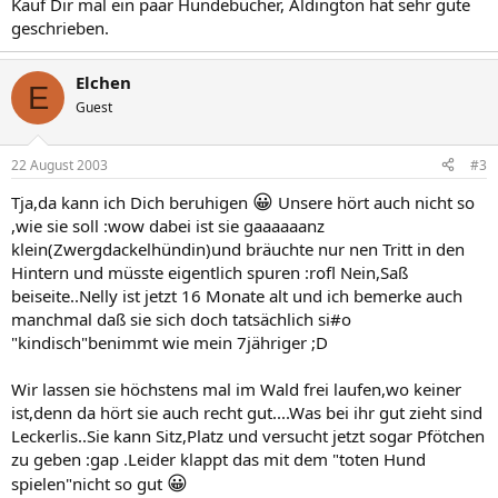
Kauf Dir mal ein paar Hundebücher, Aldington hat sehr gute
geschrieben.
Elchen
E
Guest
22 August 2003
#3
😀
Tja,da kann ich Dich beruhigen
Unsere hört auch nicht so
,wie sie soll :wow dabei ist sie gaaaaaanz
klein(Zwergdackelhündin)und bräuchte nur nen Tritt in den
Hintern und müsste eigentlich spuren :rofl Nein,Saß
beiseite..Nelly ist jetzt 16 Monate alt und ich bemerke auch
manchmal daß sie sich doch tatsächlich si#o
"kindisch"benimmt wie mein 7jähriger ;D
Wir lassen sie höchstens mal im Wald frei laufen,wo keiner
ist,denn da hört sie auch recht gut....Was bei ihr gut zieht sind
Leckerlis..Sie kann Sitz,Platz und versucht jetzt sogar Pfötchen
zu geben :gap .Leider klappt das mit dem "toten Hund
😀
spielen"nicht so gut