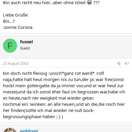
😀
Bin auch recht neu hier...aber ohne Glied
???
Liebe Grüße
Bis...?
:sonne Corona
fussel
F
Guest
23 August 2003
#7
bin doch nicht fleissig :unsch*ganz rot werd* :rofl
naja,hatte halt heut morgen nix zu tun,der pc war frei(sonst
hockt mein göttergatte da ja immer vor,und er war heut zur
messe)und da ich sonst eher faul im begrüssen war,habe ich
es heute,nach ner ewigkeit mal wieder getan
nochmal ein :winken: an alle neuen,und an die,die noch hier
her finden(sollte ich mal wieder ne null bock-
begrüssungsphase haben ;-) )
goldrosi