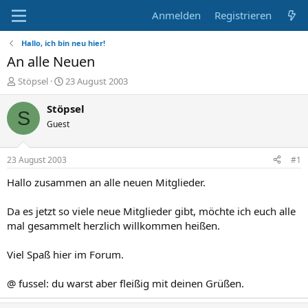
Anmelden
Registrieren
Hallo, ich bin neu hier!
An alle Neuen
E
E
Stöpsel
23 August 2003
r
r
s
s
Stöpsel
S
t
t
Guest
e
e
l
l
l
l
23 August 2003
#1
e
t
r
a
Hallo zusammen an alle neuen Mitglieder.
m
Da es jetzt so viele neue Mitglieder gibt, möchte ich euch alle
mal gesammelt herzlich willkommen heißen.
Viel Spaß hier im Forum.
@ fussel: du warst aber fleißig mit deinen Grüßen.