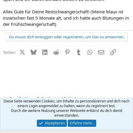
Alles Gute für Deine Restschwangerschaft! (Meine Maus ist
inzwischen fast 5 Monate alt, und ich hatte auch Blutungen in
der Frühschwangerschaft)
Du musst dich einloggen oder registrieren, um hier zu antworten.
X (Twitter)
Bluesky
LinkedIn
Reddit
Pinterest
Tumblr
WhatsApp
E-Mail
Link
Teilen:
Komplikationen, Frühgeburt und Fehlgeburt
Diese Seite verwendet Cookies, um Inhalte zu personalisieren und dich nach
einem Login angemeldet zu halten, wenn du registriert bist.
Durch die weitere Nutzung unserer Webseite erklärst du dich damit
Kontakt
Nutzungsbedingungen
Datenschutz
Hilfe
R
einverstanden.
S
S
®
Community platform by XenForo
© 2010-2026 XenForo Ltd.
Akzeptieren
Erfahre mehr…