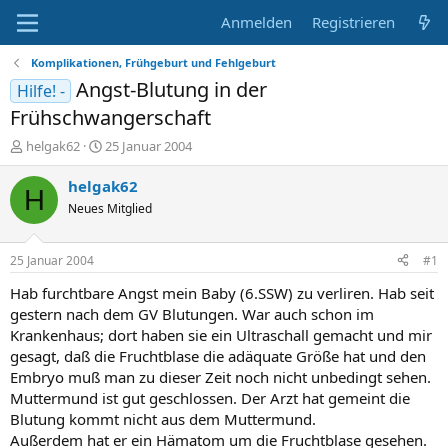
Anmelden
Registrieren
Komplikationen, Frühgeburt und Fehlgeburt
Angst-Blutung in der
Hilfe! -
Frühschwangerschaft
E
E
helgak62
25 Januar 2004
r
r
s
s
helgak62
H
t
t
Neues Mitglied
e
e
l
l
l
l
25 Januar 2004
#1
e
t
r
a
Hab furchtbare Angst mein Baby (6.SSW) zu verliren. Hab seit
m
gestern nach dem GV Blutungen. War auch schon im
Krankenhaus; dort haben sie ein Ultraschall gemacht und mir
gesagt, daß die Fruchtblase die adäquate Größe hat und den
Embryo muß man zu dieser Zeit noch nicht unbedingt sehen.
Muttermund ist gut geschlossen. Der Arzt hat gemeint die
Blutung kommt nicht aus dem Muttermund.
Außerdem hat er ein Hämatom um die Fruchtblase gesehen.