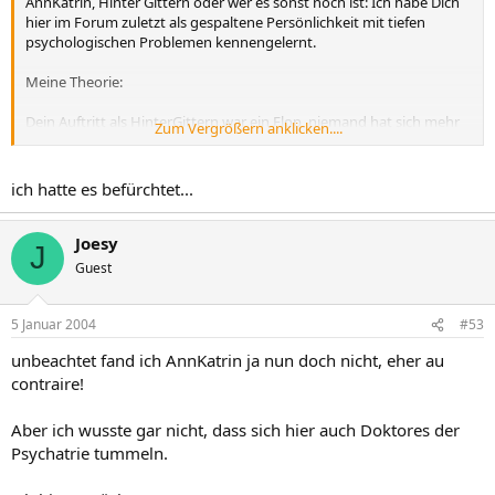
AnnKatrin, Hinter Gittern oder wer es sonst noch ist: Ich habe Dich
hier im Forum zuletzt als gespaltene Persönlichkeit mit tiefen
psychologischen Problemen kennengelernt.
Meine Theorie:
Dein Auftritt als HinterGittern war ein Flop, niemand hat sich mehr
Zum Vergrößern anklicken....
für Dich interessiert. Was liegt da näher als sich seinen alten Nick
zurückzuholen, der ja angeblich wieder verwendet werden kann.
Eine brilliante Idee, hätte von mir sein können. ;D
ich hatte es befürchtet...
DU BIST BEIDES!
Joesy
J
Guest
5 Januar 2004
#53
unbeachtet fand ich AnnKatrin ja nun doch nicht, eher au
contraire!
Aber ich wusste gar nicht, dass sich hier auch Doktores der
Psychatrie tummeln.