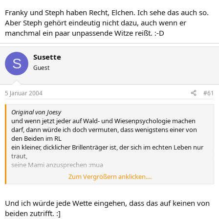
Franky und Steph haben Recht, Elchen. Ich sehe das auch so.
Aber Steph gehört eindeutig nicht dazu, auch wenn er
manchmal ein paar unpassende Witze reißt. :-D
Susette
S
Guest
5 Januar 2004
#61
Original von Joesy
und wenn jetzt jeder auf Wald- und Wiesenpsychologie machen
darf, dann würde ich doch vermuten, dass wenigstens einer von
den Beiden im RL
ein kleiner, dicklicher Brillenträger ist, der sich im echten Leben nur
traut,
seine Mami anzusprechen :mua
Zum Vergrößern anklicken....
Wobei ich Brillenträger sehr attraktiv finde. ;-)
Joesy
Und ich würde jede Wette eingehen, dass das auf keinen von
beiden zutrifft. :]