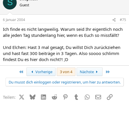
S
Guest
6 Januar 2004
#75
Ich finde es nicht langweilig. Warum seid Ihr eigentlich noch
alle jeden Tag stundenlang hier, wenn es Euch so missfällt?
Und Elchen: Hast 3 mal gesagt, Du willst Dich zurückziehen
und hast fast 300 beiträge in 3 Tagen. Also soooo schlimm
findest Du es hier doch nicht?! ;D
Erste
Letzte
Vorherige
3 von 4
Nächste
Du musst dich einloggen oder registrieren, um hier zu antworten.
X (Twitter)
Bluesky
LinkedIn
Reddit
Pinterest
Tumblr
WhatsApp
E-Mail
Link
Teilen: