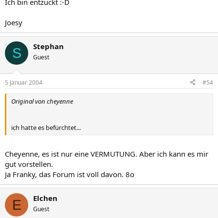
Ich bin entzückt :-D
Joesy
Stephan
S
Guest
5 Januar 2004
#54
Original von cheyenne
ich hatte es befürchtet...
Cheyenne, es ist nur eine VERMUTUNG. Aber ich kann es mir
gut vorstellen.
Ja Franky, das Forum ist voll davon. 8o
Elchen
E
Guest