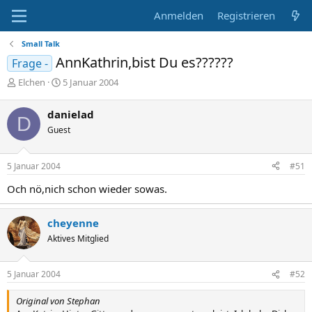
Anmelden
Registrieren
Small Talk
AnnKathrin,bist Du es??????
Frage -
E
E
Elchen
5 Januar 2004
r
r
s
s
danielad
D
t
t
Guest
e
e
l
l
l
l
5 Januar 2004
#51
e
t
r
a
Och nö,nich schon wieder sowas.
m
cheyenne
Aktives Mitglied
5 Januar 2004
#52
Original von Stephan