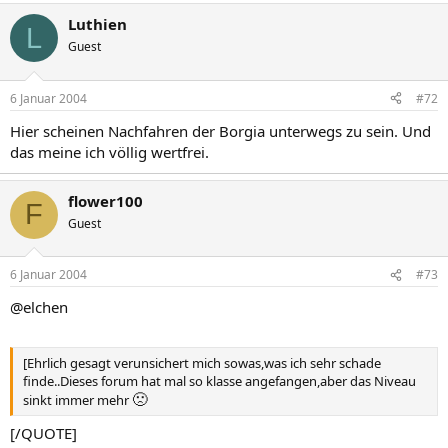
Luthien
L
Guest
6 Januar 2004
#72
Hier scheinen Nachfahren der Borgia unterwegs zu sein. Und
das meine ich völlig wertfrei.
flower100
F
Guest
6 Januar 2004
#73
@elchen
[Ehrlich gesagt verunsichert mich sowas,was ich sehr schade
finde..Dieses forum hat mal so klasse angefangen,aber das Niveau
🙁
sinkt immer mehr
[/QUOTE]