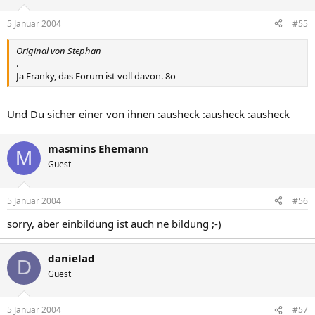
5 Januar 2004
#55
Original von Stephan
.
Ja Franky, das Forum ist voll davon. 8o
Und Du sicher einer von ihnen :ausheck :ausheck :ausheck
masmins Ehemann
M
Guest
5 Januar 2004
#56
sorry, aber einbildung ist auch ne bildung ;-)
danielad
D
Guest
5 Januar 2004
#57