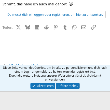
🙂
Stimmt, das habe ich auch mal gehört.
Du musst dich einloggen oder registrieren, um hier zu antworten.
X (Twitter)
Bluesky
LinkedIn
Reddit
Pinterest
Tumblr
WhatsApp
E-Mail
Link
Teilen:
Hallo, ich bin neu hier!
Diese Seite verwendet Cookies, um Inhalte zu personalisieren und dich nach
einem Login angemeldet zu halten, wenn du registriert bist.
Durch die weitere Nutzung unserer Webseite erklärst du dich damit
Kontakt
Nutzungsbedingungen
Datenschutz
Hilfe
R
einverstanden.
S
S
®
Community platform by XenForo
© 2010-2026 XenForo Ltd.
Akzeptieren
Erfahre mehr…