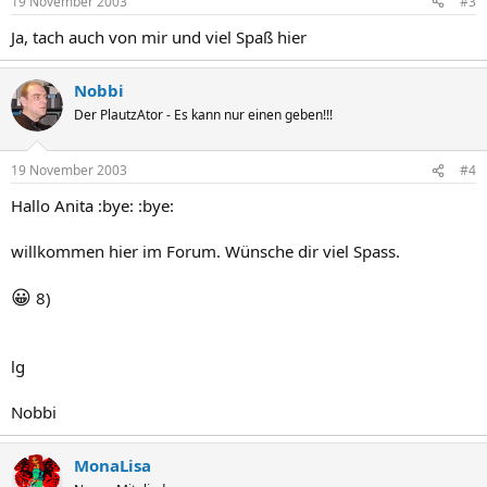
19 November 2003
#3
Ja, tach auch von mir und viel Spaß hier
Nobbi
Der PlautzAtor - Es kann nur einen geben!!!
19 November 2003
#4
Hallo Anita :bye: :bye:
willkommen hier im Forum. Wünsche dir viel Spass.
😀
8)
lg
Nobbi
MonaLisa