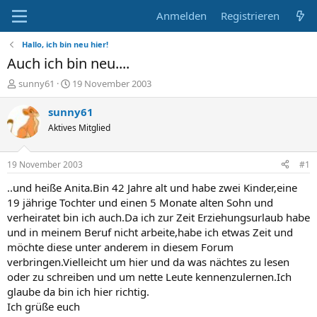
Anmelden
Registrieren
Hallo, ich bin neu hier!
Auch ich bin neu....
E
E
sunny61
19 November 2003
r
r
s
s
sunny61
t
t
Aktives Mitglied
e
e
l
l
l
l
19 November 2003
#1
e
t
r
a
..und heiße Anita.Bin 42 Jahre alt und habe zwei Kinder,eine
m
19 jährige Tochter und einen 5 Monate alten Sohn und
verheiratet bin ich auch.Da ich zur Zeit Erziehungsurlaub habe
und in meinem Beruf nicht arbeite,habe ich etwas Zeit und
möchte diese unter anderem in diesem Forum
verbringen.Vielleicht um hier und da was nächtes zu lesen
oder zu schreiben und um nette Leute kennenzulernen.Ich
glaube da bin ich hier richtig.
Ich grüße euch