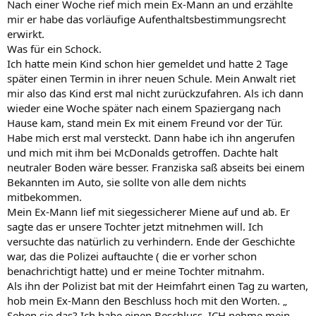
Nach einer Woche rief mich mein Ex-Mann an und erzählte
mir er habe das vorläufige Aufenthaltsbestimmungsrecht
erwirkt.
Was für ein Schock.
Ich hatte mein Kind schon hier gemeldet und hatte 2 Tage
später einen Termin in ihrer neuen Schule. Mein Anwalt riet
mir also das Kind erst mal nicht zurückzufahren. Als ich dann
wieder eine Woche später nach einem Spaziergang nach
Hause kam, stand mein Ex mit einem Freund vor der Tür.
Habe mich erst mal versteckt. Dann habe ich ihn angerufen
und mich mit ihm bei McDonalds getroffen. Dachte halt
neutraler Boden wäre besser. Franziska saß abseits bei einem
Bekannten im Auto, sie sollte von alle dem nichts
mitbekommen.
Mein Ex-Mann lief mit siegessicherer Miene auf und ab. Er
sagte das er unsere Tochter jetzt mitnehmen will. Ich
versuchte das natürlich zu verhindern. Ende der Geschichte
war, das die Polizei auftauchte ( die er vorher schon
benachrichtigt hatte) und er meine Tochter mitnahm.
Als ihn der Polizist bat mit der Heimfahrt einen Tag zu warten,
hob mein Ex-Mann den Beschluss hoch mit den Worten. „
Sehen sie das? Ich habe einen Beschluss. ICH nehme mein