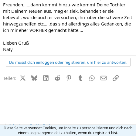
Freunden......dann kommt hinzu-wie kommt Deine Tochter
mit Deinem Neuen aus, mag er siek, behandelt er sie
liebevoll, würde auch er versuchen, ihrr über die schwere Zeit
hinwegzuhelfen etc.....das sind allerdings alles Gedanken, die
ich mir eher VORHER gemacht hätte....
Lieben Gruß
Naty
Du musst dich einloggen oder registrieren, um hier zu antworten.
X (Twitter)
Bluesky
LinkedIn
Reddit
Pinterest
Tumblr
WhatsApp
E-Mail
Link
Teilen:
Scheidung - Recht + Kosten
Diese Seite verwendet Cookies, um Inhalte zu personalisieren und dich nach
einem Login angemeldet zu halten, wenn du registriert bist.