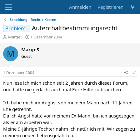
Anmelden
Registrieren
Scheidung - Recht + Kosten
Aufenthaltbestimmungsrecht
Problem -
E
E
MargeS
1 Dezember 2004
r
r
s
s
MargeS
M
t
t
Guest
e
e
l
l
l
l
1 Dezember 2004
#1
e
t
r
a
Nun lese ich mich schon seit 2 Jahren durch dieses Forum,
m
und hätte nie gedacht auch mal Eure Hilfe zu brauchen
Ich habe mich im August von meinem Mann nach 11 Jahren
Ehe getrennt.
Da ich Angst hatte vor meinem Ex-Mann, bin ich ausgezogen
als er am arbeiten war.
Meine 9-jährige Tochter nahm ich natürlich mit. Wir zogen zu
meinem neuen Lebensgefährten.