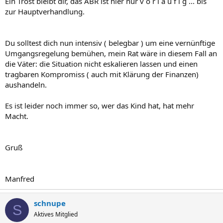
Ein Trost bleibt dir, das ABR ist hier nur v o r l ä u f i g ... bis
zur Hauptverhandlung.
Du solltest dich nun intensiv ( belegbar ) um eine vernünftige
Umgangsregelung bemühen, mein Rat wäre in diesem Fall an
die Väter: die Situation nicht eskalieren lassen und einen
tragbaren Kompromiss ( auch mit Klärung der Finanzen)
aushandeln.
Es ist leider noch immer so, wer das Kind hat, hat mehr
Macht.
Gruß
Manfred
schnupe
S
Aktives Mitglied