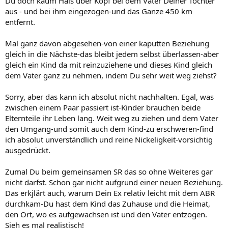
Du doch kaum Hals über Kopf bei dem Vater Deiner Tochter
aus - und bei ihm eingezogen-und das Ganze 450 km
entfernt.
Mal ganz davon abgesehen-von einer kaputten Beziehung
gleich in die Nächste-das bleibt jedem selbst überlassen-aber
gleich ein Kind da mit reinzuziehene und dieses Kind gleich
dem Vater ganz zu nehmen, indem Du sehr weit weg ziehst?
Sorry, aber das kann ich absolut nicht nachhalten. Egal, was
zwischen einem Paar passiert ist-Kinder brauchen beide
Elternteile ihr Leben lang. Weit weg zu ziehen und dem Vater
den Umgang-und somit auch dem Kind-zu erschweren-find
ich absolut unverständlich und reine Nickeligkeit-vorsichtig
ausgedrückt.
Zumal Du beim gemeinsamen SR das so ohne Weiteres gar
nicht darfst. Schon gar nicht aufgrund einer neuen Beziehung.
Das erkjlärt auch, warum Dein Ex relativ leicht mit dem ABR
durchkam-Du hast dem Kind das Zuhause und die Heimat,
den Ort, wo es aufgewachsen ist und den Vater entzogen.
Sieh es mal realistisch!