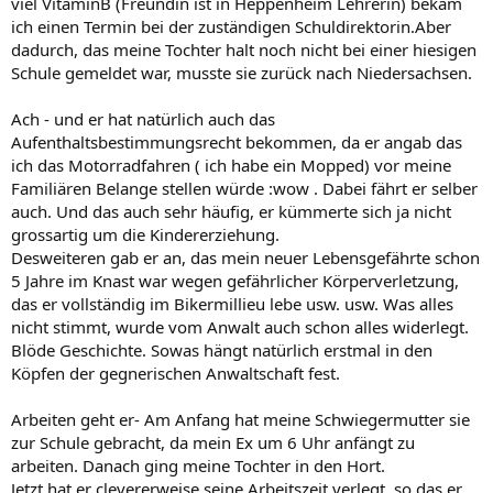
viel VitaminB (Freundin ist in Heppenheim Lehrerin) bekam
ich einen Termin bei der zuständigen Schuldirektorin.Aber
dadurch, das meine Tochter halt noch nicht bei einer hiesigen
Schule gemeldet war, musste sie zurück nach Niedersachsen.
Ach - und er hat natürlich auch das
Aufenthaltsbestimmungsrecht bekommen, da er angab das
ich das Motorradfahren ( ich habe ein Mopped) vor meine
Familiären Belange stellen würde :wow . Dabei fährt er selber
auch. Und das auch sehr häufig, er kümmerte sich ja nicht
grossartig um die Kindererziehung.
Desweiteren gab er an, das mein neuer Lebensgefährte schon
5 Jahre im Knast war wegen gefährlicher Körperverletzung,
das er vollständig im Bikermillieu lebe usw. usw. Was alles
nicht stimmt, wurde vom Anwalt auch schon alles widerlegt.
Blöde Geschichte. Sowas hängt natürlich erstmal in den
Köpfen der gegnerischen Anwaltschaft fest.
Arbeiten geht er- Am Anfang hat meine Schwiegermutter sie
zur Schule gebracht, da mein Ex um 6 Uhr anfängt zu
arbeiten. Danach ging meine Tochter in den Hort.
Jetzt hat er clevererweise seine Arbeitszeit verlegt, so das er