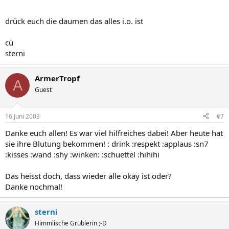
drück euch die daumen das alles i.o. ist
cü
sterni
ArmerTropf
A
Guest
16 Juni 2003
#7
Danke euch allen! Es war viel hilfreiches dabei! Aber heute hat
sie ihre Blutung bekommen! : drink :respekt :applaus :sn7
:kisses :wand :shy :winken: :schuettel :hihihi
Das heisst doch, dass wieder alle okay ist oder?
Danke nochmal!
sterni
Himmlische Grüblerin ;-D