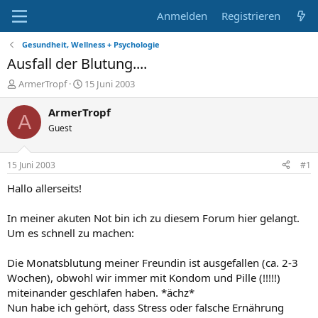
Anmelden
Registrieren
Gesundheit, Wellness + Psychologie
Ausfall der Blutung....
E
E
ArmerTropf
15 Juni 2003
r
r
s
s
ArmerTropf
A
t
t
Guest
e
e
l
l
l
l
15 Juni 2003
#1
e
t
r
a
Hallo allerseits!
m
In meiner akuten Not bin ich zu diesem Forum hier gelangt.
Um es schnell zu machen:
Die Monatsblutung meiner Freundin ist ausgefallen (ca. 2-3
Wochen), obwohl wir immer mit Kondom und Pille (!!!!!)
miteinander geschlafen haben. *ächz*
Nun habe ich gehört, dass Stress oder falsche Ernährung