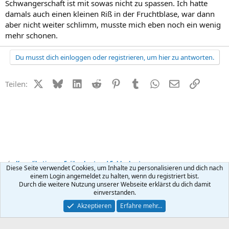
Schwangerschaft ist mit sowas nicht zu spassen. Ich hatte
damals auch einen kleinen Riß in der Fruchtblase, war dann
aber nicht weiter schlimm, musste mich eben noch ein wenig
mehr schonen.
Du musst dich einloggen oder registrieren, um hier zu antworten.
X (Twitter)
Bluesky
LinkedIn
Reddit
Pinterest
Tumblr
WhatsApp
E-Mail
Link
Teilen:
Komplikationen, Frühgeburt und Fehlgeburt
Diese Seite verwendet Cookies, um Inhalte zu personalisieren und dich nach
einem Login angemeldet zu halten, wenn du registriert bist.
Durch die weitere Nutzung unserer Webseite erklärst du dich damit
Kontakt
Nutzungsbedingungen
Datenschutz
Hilfe
R
einverstanden.
S
S
®
Community platform by XenForo
© 2010-2026 XenForo Ltd.
Akzeptieren
Erfahre mehr…