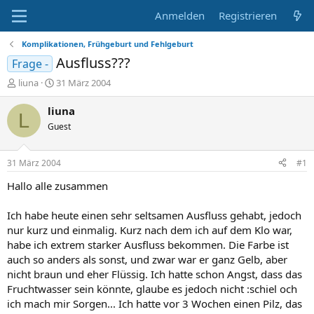
Anmelden
Registrieren
Komplikationen, Frühgeburt und Fehlgeburt
Ausfluss???
Frage -
E
E
liuna
31 März 2004
r
r
s
s
liuna
L
t
t
Guest
e
e
l
l
l
l
31 März 2004
#1
e
t
r
a
Hallo alle zusammen
m
Ich habe heute einen sehr seltsamen Ausfluss gehabt, jedoch
nur kurz und einmalig. Kurz nach dem ich auf dem Klo war,
habe ich extrem starker Ausfluss bekommen. Die Farbe ist
auch so anders als sonst, und zwar war er ganz Gelb, aber
nicht braun und eher Flüssig. Ich hatte schon Angst, dass das
Fruchtwasser sein könnte, glaube es jedoch nicht :schiel och
ich mach mir Sorgen... Ich hatte vor 3 Wochen einen Pilz, das