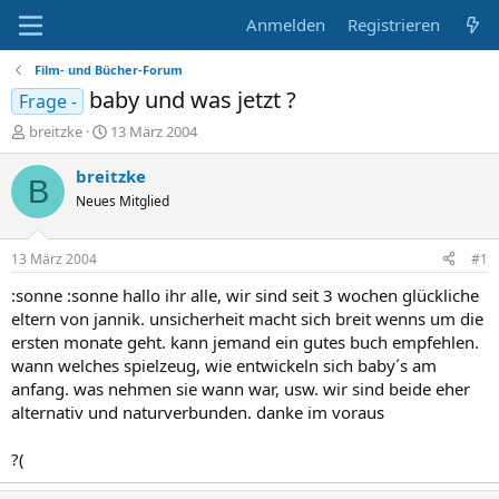
Anmelden
Registrieren
Film- und Bücher-Forum
baby und was jetzt ?
Frage -
E
E
breitzke
13 März 2004
r
r
s
s
breitzke
B
t
t
Neues Mitglied
e
e
l
l
l
l
13 März 2004
#1
e
t
r
a
:sonne :sonne hallo ihr alle, wir sind seit 3 wochen glückliche
m
eltern von jannik. unsicherheit macht sich breit wenns um die
ersten monate geht. kann jemand ein gutes buch empfehlen.
wann welches spielzeug, wie entwickeln sich baby´s am
anfang. was nehmen sie wann war, usw. wir sind beide eher
alternativ und naturverbunden. danke im voraus
?(