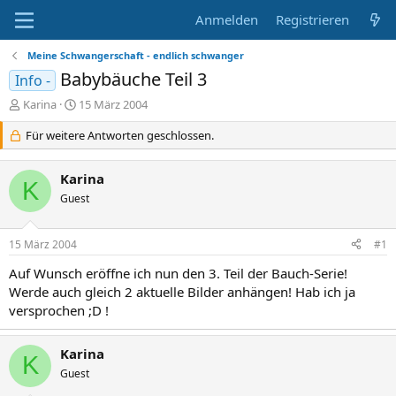
Anmelden
Registrieren
Meine Schwangerschaft - endlich schwanger
Babybäuche Teil 3
Info -
E
E
Karina
15 März 2004
r
r
s
Für weitere Antworten geschlossen.
s
t
t
e
e
Karina
l
l
K
l
Guest
l
e
t
r
a
15 März 2004
#1
m
Auf Wunsch eröffne ich nun den 3. Teil der Bauch-Serie!
Werde auch gleich 2 aktuelle Bilder anhängen! Hab ich ja
versprochen ;D !
Karina
K
Guest