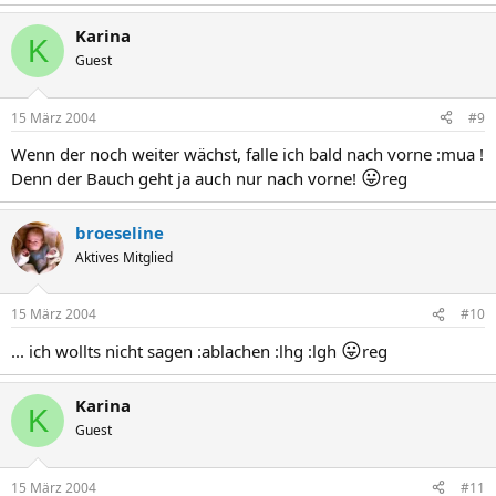
Karina
K
Guest
15 März 2004
#9
Wenn der noch weiter wächst, falle ich bald nach vorne :mua !
😛
Denn der Bauch geht ja auch nur nach vorne!
reg
broeseline
Aktives Mitglied
15 März 2004
#10
😛
... ich wollts nicht sagen :ablachen :lhg :lgh
reg
Karina
K
Guest
15 März 2004
#11