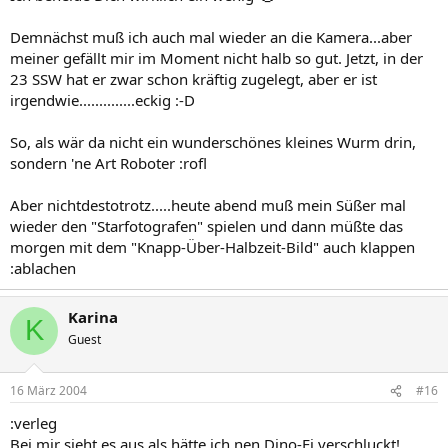
Demnächst muß ich auch mal wieder an die Kamera...aber
meiner gefällt mir im Moment nicht halb so gut. Jetzt, in der
23 SSW hat er zwar schon kräftig zugelegt, aber er ist
irgendwie..............eckig :-D
So, als wär da nicht ein wunderschönes kleines Wurm drin,
sondern 'ne Art Roboter :rofl
Aber nichtdestotrotz.....heute abend muß mein Süßer mal
wieder den "Starfotografen" spielen und dann müßte das
morgen mit dem "Knapp-Über-Halbzeit-Bild" auch klappen
:ablachen
Karina
K
Guest
16 März 2004
#16
:verleg
Bei mir sieht es aus als hätte ich nen Dino-Ei verschluckt!