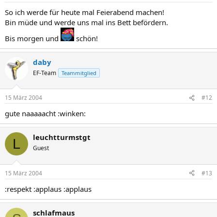
So ich werde für heute mal Feierabend machen!
Bin müde und werde uns mal ins Bett befördern.
Bis morgen und
schön!
daby
EF-Team
Teammitglied
15 März 2004
#12
gute naaaaacht :winken:
leuchtturmstgt
L
Guest
15 März 2004
#13
:respekt :applaus :applaus
schlafmaus