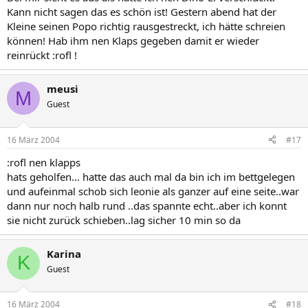
Kann nicht sagen das es schön ist! Gestern abend hat der
Kleine seinen Popo richtig rausgestreckt, ich hätte schreien
können! Hab ihm nen Klaps gegeben damit er wieder
reinrückt :rofl !
meusi
M
Guest
16 März 2004
#17
:rofl nen klapps
hats geholfen... hatte das auch mal da bin ich im bettgelegen
und aufeinmal schob sich leonie als ganzer auf eine seite..war
dann nur noch halb rund ..das spannte echt..aber ich konnt
sie nicht zurück schieben..lag sicher 10 min so da
Karina
K
Guest
16 März 2004
#18