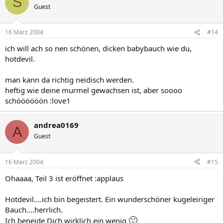
S
Guest
16 März 2004
#14
ich will ach so nen schönen, dicken babybauch wie du,
hotdevil.
man kann da richtig neidisch werden.
heftig wie deine murmel gewachsen ist, aber soooo
schöööööön :love1
andrea0169
A
Guest
16 März 2004
#15
Ohaaaa, Teil 3 ist eröffnet :applaus
Hotdevil....ich bin begeistert. Ein wunderschöner kugeleiriger
Bauch....herrlich.
🙂
Ich beneide Dich wirklich ein wenig