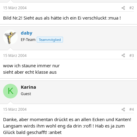
15 März 2004
#2
Bild Nr.2! Sieht aus als hätte ich ein Ei verschluckt :mua !
daby
EF-Team
Teammitglied
15 März 2004
#3
wow ich staune immer nur
sieht aber echt klasse aus
Karina
K
Guest
15 März 2004
#4
Danke, aber momentan drückt es an allen Ecken und Kanten!
Langsam wirds ihm wohl eng da drin :rofl ! Hab es ja zum
Glück bald geschafft! :anbet