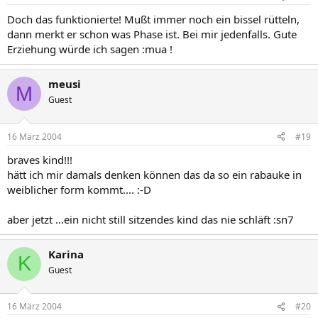
Doch das funktionierte! Mußt immer noch ein bissel rütteln,
dann merkt er schon was Phase ist. Bei mir jedenfalls. Gute
Erziehung würde ich sagen :mua !
meusi
M
Guest
16 März 2004
#19
braves kind!!!
hätt ich mir damals denken können das da so ein rabauke in
weiblicher form kommt.... :-D
aber jetzt ...ein nicht still sitzendes kind das nie schläft :sn7
Karina
K
Guest
16 März 2004
#20