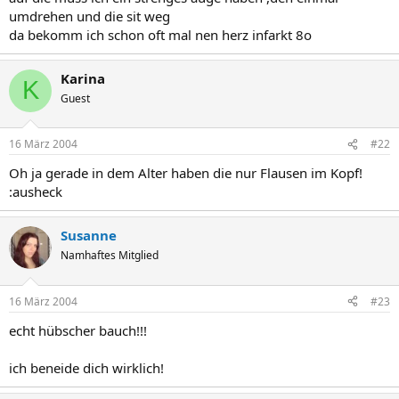
umdrehen und die sit weg
da bekomm ich schon oft mal nen herz infarkt 8o
Karina
K
Guest
16 März 2004
#22
Oh ja gerade in dem Alter haben die nur Flausen im Kopf!
:ausheck
Susanne
Namhaftes Mitglied
16 März 2004
#23
echt hübscher bauch!!!
ich beneide dich wirklich!