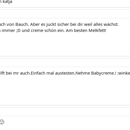
n katja
ch von Bauch. Aber es juckt sicher bei dir weil alles wächst.
n immer ;D und creme schön ein. Am besten Melkfett!
ilft bei mr auch.Einfach mal austesten.Nehme Babycreme.! :winke
🙂