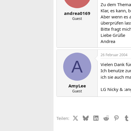
Zu dem Thema "
Klar, es kann,
andrea0169
Aber wenn es a
Guest
überprüfen las
Bitte fragt mic
Liebe Grüße
Andrea
26 Februar 2004
A
Vielen Dank fü
Ich benutze zu
ich sie auch m
AmyLee
LG Nicky & :an
Guest
X (Twitter)
Bluesky
LinkedIn
Reddit
Pinter
Teilen: