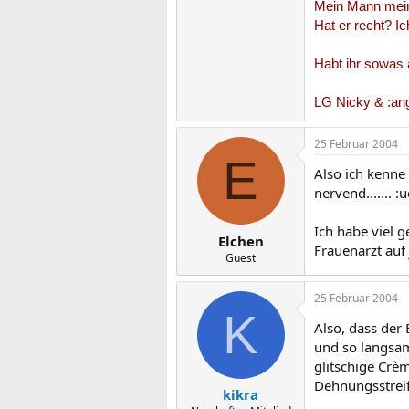
Mein Mann meint
Hat er recht? Ic
Habt ihr sowas
LG Nicky & :an
25 Februar 2004
E
Also ich kenne
nervend....... :
Ich habe viel g
Elchen
Frauenarzt auf
Guest
25 Februar 2004
K
Also, dass der 
und so langsam
glitschige Crè
Dehnungsstrei
kikra