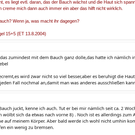
, es liegt evtl. daran, das der Bauch wächst und die Haut sich spann
h creme mich dann auch immer ein aber das hilft nicht wirklich.
 auch? Wenn ja, was macht ihr dagegen?
gel 15+5 (ET 13.8.2004)
 das zumindest mit dem Bauch ganz dolle,das hatte ich nämlich i
uebel
ecremt,es wird zwar nicht so viel besser,aber es beruhigt die Ha
 jeden Fall nochmal an,damit man was anderes ausschließen kann
Bauch juckt, kenne ich auch. Tut er bei mir nämlich seit ca. 2 Woc
 wölbt sich da etwas nach vorne 8) . Noch ist es allerdings zum A
me auf meinem Körper. Aber bald werde ich wohl nicht umhin ko
fen ein wenig zu bremsen.