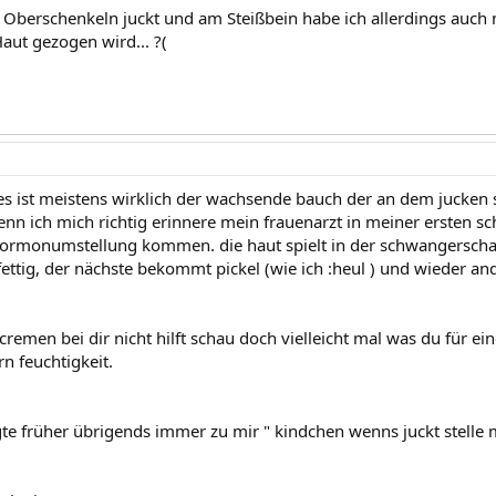
 Oberschenkeln juckt und am Steißbein habe ich allerdings auch 
aut gezogen wird... ?(
es ist meistens wirklich der wachsende bauch der an dem jucken s
enn ich mich richtig erinnere mein frauenarzt in meiner ersten s
ormonumstellung kommen. die haut spielt in der schwangerschaft
 fettig, der nächste bekommt pickel (wie ich :heul ) und wieder
remen bei dir nicht hilft schau doch vielleicht mal was du für ein
rn feuchtigkeit.
e früher übrigends immer zu mir " kindchen wenns juckt stelle