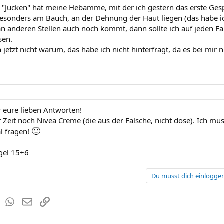
Jucken" hat meine Hebamme, mit der ich gestern das erste Gesp
 besonders am Bauch, an der Dehnung der Haut liegen (das habe i
n anderen Stellen auch noch kommt, dann sollte ich auf jeden F
sen.
h jetzt nicht warum, das habe ich nicht hinterfragt, da es bei mir ni
r eure lieben Antworten!
r Zeit noch Nivea Creme (die aus der Falsche, nicht dose). Ich m
🙂
al fragen!
gel 15+6
Du musst dich einloggen
est
Tumblr
WhatsApp
E-Mail
Link