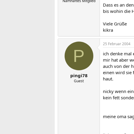
Namhaftes Mitglied
Dass es an den
bis wohin die H
Viele Grüße
kikra
25 Februar 2004
P
ich denke mal 
mir hat aber w
auch von der h
einen wird sie
pingi78
haut.
Guest
nicky wenn einc
kein fett sonde
meine oma sagt