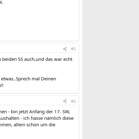
t.
#2
n beiden SS auch,und das war echt
ut etwas..Sprech mal Deinen
!!
#3
hen - bin jetzt Anfang der 17. SW,
ushalten - ich hasse nämlich diese
mmen, allein schon um die