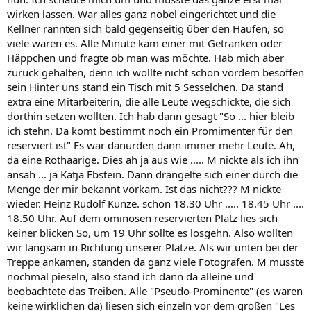
wirken lassen. War alles ganz nobel eingerichtet und die
Kellner rannten sich bald gegenseitig über den Haufen, so
viele waren es. Alle Minute kam einer mit Getränken oder
Häppchen und fragte ob man was möchte. Hab mich aber
zurück gehalten, denn ich wollte nicht schon vordem besoffen
sein Hinter uns stand ein Tisch mit 5 Sesselchen. Da stand
extra eine Mitarbeiterin, die alle Leute wegschickte, die sich
dorthin setzen wollten. Ich hab dann gesagt "So ... hier bleib
ich stehn. Da komt bestimmt noch ein Promimenter für den
reserviert ist" Es war danurden dann immer mehr Leute. Ah,
da eine Rothaarige. Dies ah ja aus wie ..... M nickte als ich ihn
ansah ... ja Katja Ebstein. Dann drängelte sich einer durch die
Menge der mir bekannt vorkam. Ist das nicht??? M nickte
wieder. Heinz Rudolf Kunze. schon 18.30 Uhr ..... 18.45 Uhr ....
18.50 Uhr. Auf dem ominösen reservierten Platz lies sich
keiner blicken So, um 19 Uhr sollte es losgehn. Also wollten
wir langsam in Richtung unserer Plätze. Als wir unten bei der
Treppe ankamen, standen da ganz viele Fotografen. M musste
nochmal pieseln, also stand ich dann da alleine und
beobachtete das Treiben. Alle "Pseudo-Prominente" (es waren
keine wirklichen da) liesen sich einzeln vor dem großen "Les