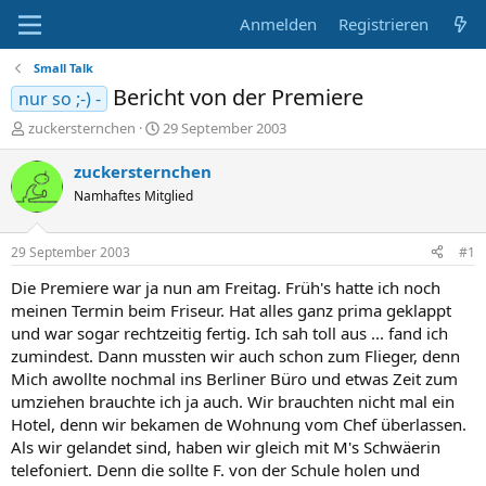
Anmelden
Registrieren
Small Talk
Bericht von der Premiere
nur so ;-) -
E
E
zuckersternchen
29 September 2003
r
r
s
s
zuckersternchen
t
t
Namhaftes Mitglied
e
e
l
l
l
l
29 September 2003
#1
e
t
r
a
Die Premiere war ja nun am Freitag. Früh's hatte ich noch
m
meinen Termin beim Friseur. Hat alles ganz prima geklappt
und war sogar rechtzeitig fertig. Ich sah toll aus ... fand ich
zumindest. Dann mussten wir auch schon zum Flieger, denn
Mich awollte nochmal ins Berliner Büro und etwas Zeit zum
umziehen brauchte ich ja auch. Wir brauchten nicht mal ein
Hotel, denn wir bekamen de Wohnung vom Chef überlassen.
Als wir gelandet sind, haben wir gleich mit M's Schwäerin
telefoniert. Denn die sollte F. von der Schule holen und