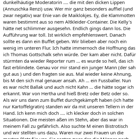
dunkelhäutige Moderatorin .... die mit den dicken Lippen
(Annuschka Renzi) usw. Wer mir ganz besonders auffiel (und
zwar negativ) war Enie van de Maiklokjes. Ey, die Klammotten
waren bestimmt aus so nem Altkleider-Container. Die Kelly's
hätte net schlimmer ausgesehn. Endlich gings dann los. Die
Aufführung war toll. Ist wirklich empfehlenswert. Danach
sollte es dann ein Buffet geben. Wir blieben aber noch ein
wenig im unteren Flur. Ich hatte immernoch die Hoffnung das
ich Thomas Gottschalk sehn würde. Der kam aber nicht. Dafür
stürmten da wieder Reporter rum ... es wurde so hell, das ich
fast erblindete. Genau vor mir stand ein junger Mann (der sah
gut aus ) und den fragten sie aus. Mal wieder keine Ahnung,
bis M den sich mal genauer ansah. Ah ... ein Fussballer. Nun
es war nicht Ballak und auch nicht Kahn ... die hätte sogar ich
erkannt. War von Hertha und hieß Bretz oder Betz oder so.
Als wir uns dann zum Buffet durchgekämpft haben (ich hatte
nur Kartoffelgratin) standen wir da mit unseren Tellern in der
Hand. Ich kenn mich doch .... ich klecker doch in solchen
Situationen. Die meisten aßen im Stehn, aber das war in
meinem Fall zu gefährlich. Also suchte M einen Bistrotisch
und wir stellten uns dazu. Waren nur zwei Frauen un die
macten Platz für uns. Sie sagten zwar das die Männer noch