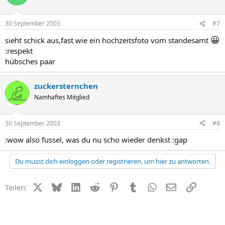
30 September 2003
#7
😀
sieht schick aus,fast wie ein hochzeitsfoto vom standesamt
:respekt
hübsches paar
zuckersternchen
Namhaftes Mitglied
30 September 2003
#8
:wow also fussel, was du nu scho wieder denkst :gap
Du musst dich einloggen oder registrieren, um hier zu antworten.
X (Twitter)
Bluesky
LinkedIn
Reddit
Pinterest
Tumblr
WhatsApp
E-Mail
Link
Teilen: