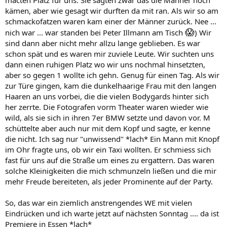
kämen, aber wie gesagt wir durften da mit ran. Als wir so am
schmackofatzen waren kam einer der Männer zurück. Nee ...
😱
nich war ... war standen bei Peter Illmann am Tisch
) Wir
sind dann aber nicht mehr allzu lange geblieben. Es war
schon spät und es waren mir zuviele Leute. Wir suchten uns
dann einen ruhigen Platz wo wir uns nochmal hinsetzten,
aber so gegen 1 wollte ich gehn. Genug für einen Tag. Als wir
zur Türe gingen, kam die dunkelhaarige Frau mit den langen
Haaren an uns vorbei, die die vielen Bodygards hinter sich
her zerrte. Die Fotografen vorm Theater waren wieder wie
wild, als sie sich in ihren 7er BMW setzte und davon vor. M
schüttelte aber auch nur mit dem Kopf und sagte, er kenne
die nicht. Ich sag nur "unwissend" *lach* Ein Mann mit Knopf
im Ohr fragte uns, ob wir ein Taxi wollten. Er schmiess sich
fast für uns auf die Straße um eines zu ergattern. Das waren
solche Kleinigkeiten die mich schmunzeln ließen und die mir
mehr Freude bereiteten, als jeder Prominente auf der Party.
So, das war ein ziemlich anstrengendes WE mit vielen
Eindrücken und ich warte jetzt auf nächsten Sonntag .... da ist
Premiere in Essen *lach*