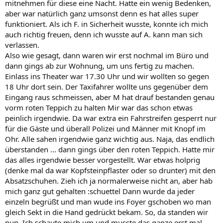
mitnehmen für diese eine Nacht. Hatte ein wenig Bedenken,
aber war natürlich ganz umsonst denn es hat alles super
funktioniert. Als ich F. in Sicherheit wusste, konnte ich mich
auch richtig freuen, denn ich wusste auf A. kann man sich
verlassen.
Also wie gesagt, dann waren wir erst nochmal im Büro und
dann gings ab zur Wohnung, um uns fertig zu machen.
Einlass ins Theater war 17.30 Uhr und wir wollten so gegen
18 Uhr dort sein. Der Taxifahrer wollte uns gegenüber dem
Eingang raus schmeissen, aber M hat drauf bestanden genau
vorm roten Teppich zu halten Mir war das schon etwas
peinlich irgendwie. Da war extra ein Fahrstreifen gesperrt nur
für die Gäste und überall Polizei und Männer mit Knopf im
Ohr. Alle sahen irgendwie ganz wichtig aus. Naja, das endlich
überstanden ... dann gings über den roten Teppich. Hatte mir
das alles irgendwie besser vorgestellt. War etwas holprig
(denke mal da war Kopfsteinpflaster oder so drunter) mit den
Absatzschuhen. Zieh ich ja normalerweise nicht an, aber hab
mich ganz gut gehalten :schuettel Dann wurde da jeder
einzeln begrüßt und man wude ins Foyer gschoben wo man
gleich Sekt in die Hand gedrückt bekam. So, da standen wir
nun. Ich schaute mich um und musste das ganze erst mal