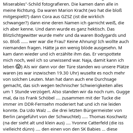
Miserables"-Schild fotografieren. Die kamen dann alle in
meine Richtung. Da waren Marion Kracht (wo hat die bloß
mitgespielt?) dann Cora aus GZSZ (ist die wirklich
schwanger?) dann eine deren Namen ich garnicht weiß, die
ich aber kenne. Und dann wurde es ganz hektisch. Das
Blitzlichtgewitter wurde mehr und da waren Bodygards und
so. Bloß ...... wer war die Frau? Keine Ahnung! Ich wollte auch
niemanden fragen. Hätte ja ein wenig blöde ausgesehn. M
kam dann wieder und ich erzählte ihm das. Er verspottete
mich noch, weil ich so unwissend war. Naja, damit kann ich
😱
leben
) Als wir dann vor der Türe standen wo unsere Plätze
waren (es war inzwischen 19.30 Uhr) wuselte es noch mehr
von solchen Leuten. Man hat dann auch ene Durchsage
gemacht, das sich wegen technischer Schwierigkeiten alles
um 1 Stunde verzögert. Also standen wir da noch rum. Gugge
mal, da iss Frank Schöbel .... zusammen mit der Tucke die
immer im DDR-Fernsehn moderiert hat und ich nie leiden
konnte. Da Udo Walz ... die drei letzten Bürgermeister von
Berlin (angeführt von der Schwuchtel) ..... Thomas Koschwitz
(na der sieht alt und klein aus) .... Yvonne Catterfeld (die iss
vielleicht dünn) .... den einen von den SK Babies ... diese