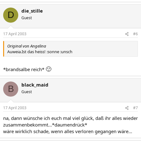
die_stille
D
Guest
17 April 2003
#6
Original von Angelina
Auweia.Ist das heiss! :sonne :unsch
🙂
*brandsalbe reich*
black_maid
B
Guest
17 April 2003
#7
na, dann wünsche ich euch mal viel glück, daß ihr alles wieder
zusammenbekommt...*daumendrück*
wäre wirklich schade, wenn alles verloren gegangen wäre...