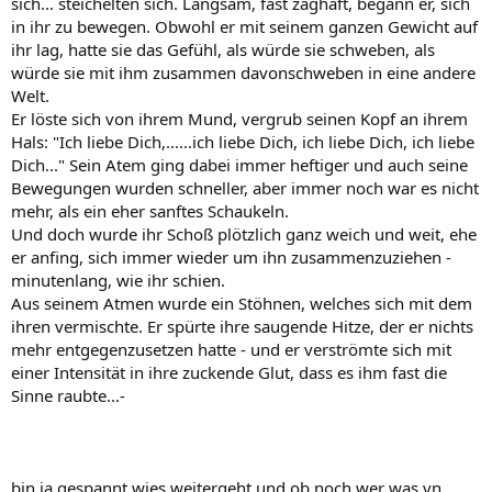
sich... steichelten sich. Langsam, fast zaghaft, begann er, sich
in ihr zu bewegen. Obwohl er mit seinem ganzen Gewicht auf
ihr lag, hatte sie das Gefühl, als würde sie schweben, als
würde sie mit ihm zusammen davonschweben in eine andere
Welt.
Er löste sich von ihrem Mund, vergrub seinen Kopf an ihrem
Hals: "Ich liebe Dich,......ich liebe Dich, ich liebe Dich, ich liebe
Dich..." Sein Atem ging dabei immer heftiger und auch seine
Bewegungen wurden schneller, aber immer noch war es nicht
mehr, als ein eher sanftes Schaukeln.
Und doch wurde ihr Schoß plötzlich ganz weich und weit, ehe
er anfing, sich immer wieder um ihn zusammenzuziehen -
minutenlang, wie ihr schien.
Aus seinem Atmen wurde ein Stöhnen, welches sich mit dem
ihren vermischte. Er spürte ihre saugende Hitze, der er nichts
mehr entgegenzusetzen hatte - und er verströmte sich mit
einer Intensität in ihre zuckende Glut, dass es ihm fast die
Sinne raubte...-
bin ja gespannt wies weitergeht und ob noch wer was vn