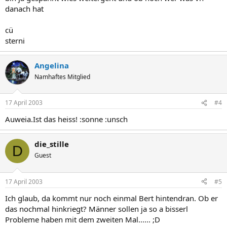
danach hat
cü
sterni
Angelina
Namhaftes Mitglied
17 April 2003
#4
Auweia.Ist das heiss! :sonne :unsch
die_stille
D
Guest
17 April 2003
#5
Ich glaub, da kommt nur noch einmal Bert hintendran. Ob er
das nochmal hinkriegt? Männer sollen ja so a bisserl
Probleme haben mit dem zweiten Mal...... ;D