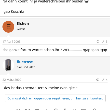
😀
Na dann könnt ihr ja weiterschreiben ihr beiden
:gap Kuschki
Elchen
E
Guest
17 April 2003
#13
das ganze forum wartet schon,ihr ZWEI............. :gap :gap :gap
flussrose
hier und jetzt
22 März 2009
#14
Dies ist das Thema "Bert & meine Wenigkeit".
Du musst dich einloggen oder registrieren, um hier zu antworten.