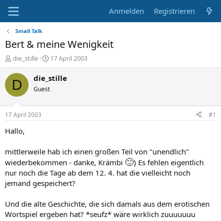
Anmelden
Registrieren
Small Talk
Bert & meine Wenigkeit
E
E
die_stille
17 April 2003
r
r
s
s
die_stille
D
t
t
Guest
e
e
l
l
l
l
17 April 2003
#1
e
t
r
a
Hallo,
m
mittlerweile hab ich einen großen Teil von "unendlich"
🙂
wiederbekommen - danke, Krämbi
) Es fehlen eigentlich
nur noch die Tage ab dem 12. 4. hat die vielleicht noch
jemand gespeichert?
Und die alte Geschichte, die sich damals aus dem erotischen
Wortspiel ergeben hat? *seufz* wäre wirklich zuuuuuuu