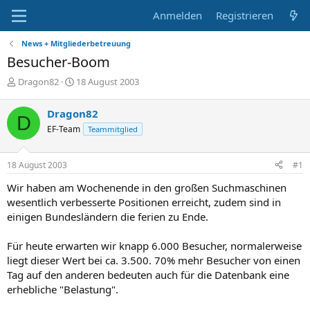
Anmelden
Registrieren
News + Mitgliederbetreuung
Besucher-Boom
E
E
Dragon82
18 August 2003
r
r
s
s
Dragon82
D
t
t
EF-Team
Teammitglied
e
e
l
l
l
l
18 August 2003
#1
e
t
r
a
Wir haben am Wochenende in den großen Suchmaschinen
m
wesentlich verbesserte Positionen erreicht, zudem sind in
einigen Bundesländern die ferien zu Ende.
Für heute erwarten wir knapp 6.000 Besucher, normalerweise
liegt dieser Wert bei ca. 3.500. 70% mehr Besucher von einen
Tag auf den anderen bedeuten auch für die Datenbank eine
erhebliche "Belastung".