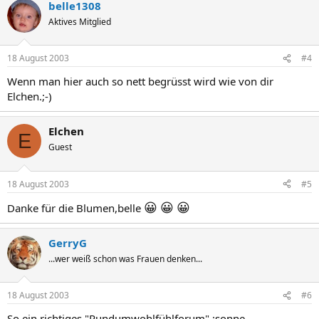
belle1308
Aktives Mitglied
18 August 2003
#4
Wenn man hier auch so nett begrüsst wird wie von dir
Elchen.;-)
Elchen
E
Guest
18 August 2003
#5
😀
😀
😀
Danke für die Blumen,belle
GerryG
...wer weiß schon was Frauen denken...
18 August 2003
#6
So ein richtiges "Rundumwohlfühlforum" :sonne