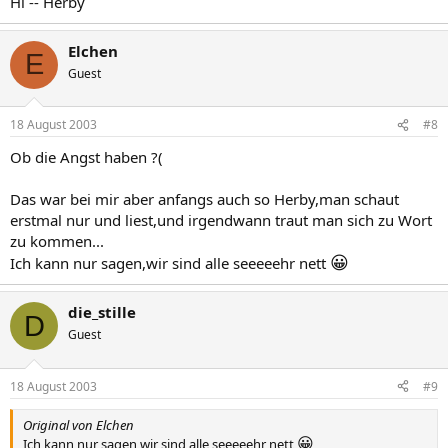
Hi -- Herby
Elchen
E
Guest
18 August 2003
#8
Ob die Angst haben ?(
Das war bei mir aber anfangs auch so Herby,man schaut
erstmal nur und liest,und irgendwann traut man sich zu Wort
zu kommen...
😀
Ich kann nur sagen,wir sind alle seeeeehr nett
die_stille
D
Guest
18 August 2003
#9
Original von Elchen
😀
Ich kann nur sagen,wir sind alle seeeeehr nett