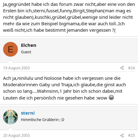
Ja,gegründet habe ich das forum zwar nicht,aber eine von den
Ersten bin ich,sterni,fussel,funny,Birgit,Stephan(man mag es
nicht glauben),kuschki,grübel,grübel,wenige sind leider nicht
mehr da wie zum Beispiel bigmama,die war auch toll..Ich
weiß nicht,ich habe bestimmt jemanden vergessen ?(
Elchen
E
Guest
19 August 2003
#24
Ach ja,ninilulu und Noloose habe ich vergessen une die
Moderatorinnen Gaby und Tnaja,ich glaube,die ginst auch
schon so lang....Wahnsinn,1 Jahr bin ich schon dabei,mit
😀
Leuten die ich persönlich nie gesehen habe :wow
sterni
Himmlische Grüblerin ;-D
20 August 2003
#25