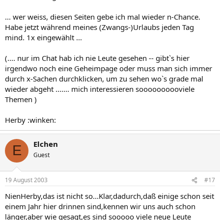
... wer weiss, diesen Seiten gebe ich mal wieder n-Chance.
Habe jetzt während meines (Zwangs-)Urlaubs jeden Tag
mind. 1x eingewählt ...
(.... nur im Chat hab ich nie Leute gesehen -- gibt`s hier
irgendwo noch eine Geheimpage oder muss man sich immer
durch x-Sachen durchklicken, um zu sehen wo`s grade mal
wieder abgeht ....... mich interessieren soooooooooviele
Themen )
Herby :winken:
Elchen
E
Guest
19 August 2003
#17
NienHerby,das ist nicht so...Klar,dadurch,daß einige schon seit
einem Jahr hier drinnen sind,kennen wir uns auch schon
länger,aber wie gesagt,es sind sooooo viele neue Leute