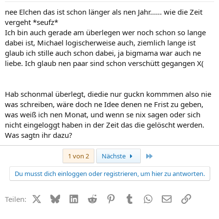
nee Elchen das ist schon länger als nen Jahr...... wie die Zeit
vergeht *seufz*
Ich bin auch gerade am überlegen wer noch schon so lange
dabei ist, Michael logischerweise auch, ziemlich lange ist
glaub ich stille auch schon dabei, ja bigmama war auch ne
liebe. Ich glaub nen paar sind schon verschütt gegangen X(
Hab schonmal überlegt, diedie nur guckn kommmen also nie
was schreiben, wäre doch ne Idee denen ne Frist zu geben,
was weiß ich nen Monat, und wenn se nix sagen oder sich
nicht eingeloggt haben in der Zeit das die gelöscht werden.
Was sagtn ihr dazu?
Letzte
1 von 2
Nächste
Du musst dich einloggen oder registrieren, um hier zu antworten.
X (Twitter)
Bluesky
LinkedIn
Reddit
Pinterest
Tumblr
WhatsApp
E-Mail
Link
Teilen: